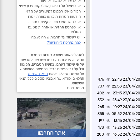
אין להציף או למשוך אותיות
אין לשאול על גילאים, או לבקש מידע אישי
הפורום אינו המקום לקיטורים על מז"א
הודעות חסרות תוכן או כותרת יוסרו
אין להשתמש בשירות קיצור כתובות
אין לפרסם תחזית או אזהרות מטעם
הגולש
יש לשמור על תרבות שיחה נעימה
למה נמחקה לי הודעה?
למנהלי האתר שמורה הזכות להסרת
הודעות, עריכתן, העברתן משרשור לשרשור
על פי שיקול דעתם. בקשת הסברים, תלונות
וכו' על גבי הפורום יובילו לחסימת המשתמש.
על המשתמש לקרוא את
תנאי השימוש
המלאים, לוודא שהוא מבין ומסכים לכל תנאי
476
23/04/2025 2
השימוש.
707
23/04/2025 2
גלישה מהנה!
402
23/04/2025 2
332
23/04/2025 2
265
24/04/2025 1
355
24/04/2025 0
197
24/04/2025 1
178
24/04/2025 1
אתר החרמון
200
24/04/2025 1