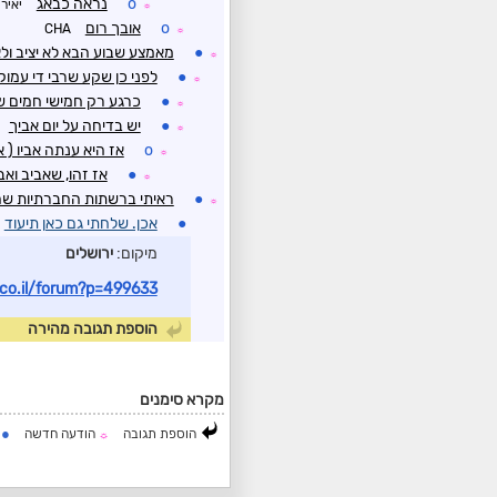
o
נראה כבאג
יאיר
☼
o
אובך רום
CHA
☼
●
מאמצע שבוע הבא לא יציב ולא
☼
●
לפני כן שקע שרבי די עמוק
☼
●
כרגע רק חמישי חמים ש
☼
●
יש בדיחה על יום אביך
☼
o
אז היא ענתה אביו ( 
☼
●
אז זהו, שאביב ואב
☼
●
ראיתי ברשתות החברתיות שה
☼
●
אכן. שלחתי גם כאן תיעוד
מיקום:
ירושלים
co.il/forum?p=499633
הוספת תגובה מהירה
מקרא סימנים
●
הוספת תגובה
הודעה חדשה
ה
☼