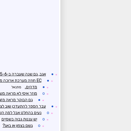
●
אגב, גם שנה שעברה ב-5-6 במאי היה גשום וקריר
☼
●
EC חוזה מערכת ארוכה מהראשון במאי
☼
●
מדהים.
מתנאל
☼
o
מוזר איסי לא מראה משה
☼
●
גם הבוקר מראה מזג א
☼
●
עבר הספר להתעדכן שוב לצ
☼
o
נעים בהחלט אבל למה השמי
☼
o
יש עננות גבוה בשמיים
☼
o
גשם בצפון או באג?
☼