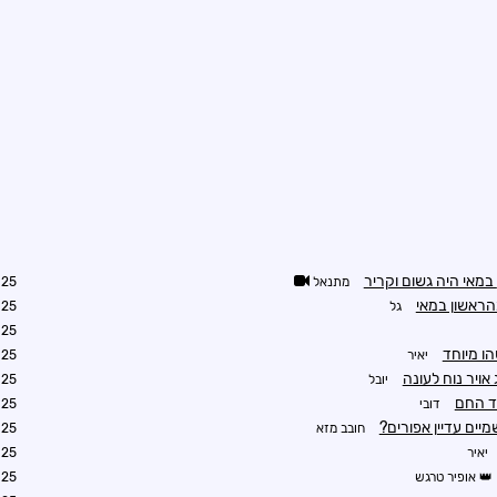
מתנאל
2:43
גל
2:58
3:15
ו מיוחד
יאיר
3:49
ויר נוח לעונה
יובל
0:27
ד החם
דובי
8:52
ים עדיין אפורים?
חובב מזא
3:15
יאיר
3:26
אופיר טרגש
6:52