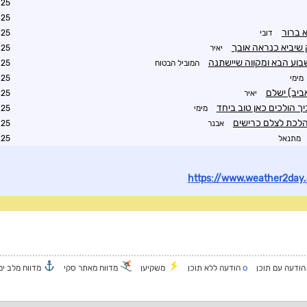
8:07
4:14
 ברור
דובי
0:15
 שיביא כנראה אובך
יאיר
0:33
בוע הבא ומקווה שיישתנה
המוביל הבטוח
0:41
מימי
7:35
אביב) ישלם
יאיר
7:36
יך הולכים כאן טוב ביחד
מימי
7:40
לכת לצלם כרישים
אבנר
2:59
מתנאל
4:00
https://www.weather2day.
o
ודעה עם תוכן
הודעה ללא תוכן
משקיען
מדווח מאתר סקי
מדווח מלב ים