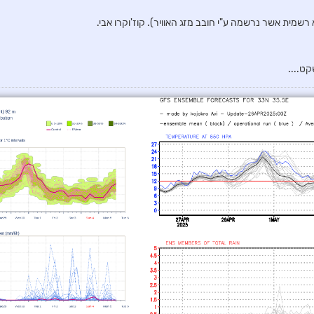
 רשמית אשר נרשמה ע"י חובב מזג האוויר). קוז'וקרו אבי.
ט....