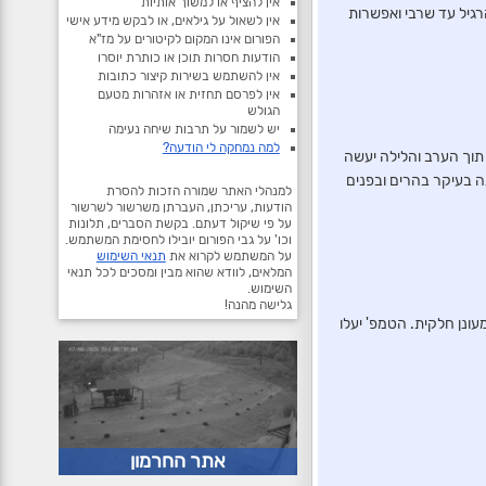
אין להציף או למשוך אותיות
גיל עד שרבי ואפשרות
אין לשאול על גילאים, או לבקש מידע אישי
הפורום אינו המקום לקיטורים על מז"א
הודעות חסרות תוכן או כותרת יוסרו
אין להשתמש בשירות קיצור כתובות
אין לפרסם תחזית או אזהרות מטעם
הגולש
יש לשמור על תרבות שיחה נעימה
למה נמחקה לי הודעה?
 אל תוך הערב והלילה יעשה
נה בעיקר בהרים ובפנים
למנהלי האתר שמורה הזכות להסרת
הודעות, עריכתן, העברתן משרשור לשרשור
על פי שיקול דעתם. בקשת הסברים, תלונות
וכו' על גבי הפורום יובילו לחסימת המשתמש.
על המשתמש לקרוא את
תנאי השימוש
המלאים, לוודא שהוא מבין ומסכים לכל תנאי
השימוש.
גלישה מהנה!
עד מעונן חלקית. הטמפ' יעלו
אתר החרמון