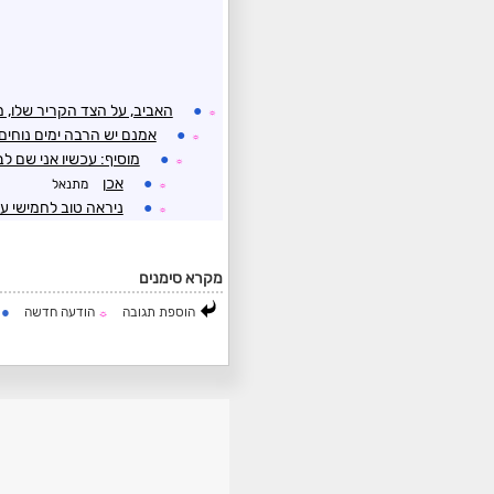
●
האביב, על הצד הקריר שלו, 
☼
●
אמנם יש הרבה ימים נוחים 
☼
●
מוסיף: עכשיו אני שם 
☼
●
אכן
מתנאל
☼
●
ניראה טוב לחמישי עם
☼
מקרא סימנים
●
הוספת תגובה
הודעה חדשה
ה
☼