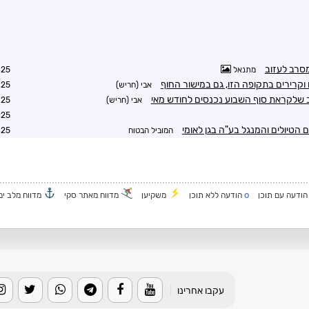
מסרב לעזוב
מתנאל
1:25
וקרירים בתקופה הזו, גם במישור החוף
אבי (חריש)
1:38
לב שלקראת סוף השבוע נכנסים לחודש מאי
אבי (חריש)
1:43
2:26
 הטיולים והמנגל בע"ה בגן לאומי
המוביל הבטוח
8:40
o
ודעה עם תוכן
הודעה ללא תוכן
משקיען
מדווח מאתר סקי
מדווח מלב ים
עקבו אחרינו
|