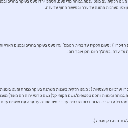
28.04 ) : בהיר עד מעונן חלקית עם מעט עננות גבוהה מדי פעם, הטמפ' ירדו מעט בעיקר בהרים ו
ן צפון מערבית מתונה עד ערה ובמישור החוף עד עזה.
 29.04.25) ( ערב יום הזיכרון ) : מעונן חלקית עד בהיר, הטמפ' יעלו מעט בעיקר בהרים ובפנים הארץ
 עד ערה. במהלך היום יתכן אובך רום.
 30.04.25 )( יום הזיכרון וערב יום העצמאות ) : מעונן חלקית בעננות משתנה בעיקר גבוהה ומעט בי
 גבוהה ובינונית ויתכנו טפטופים/גשם מקומי קל( גשם טרופי, יהיה חם מאוד) מעננות
 מהרגיל עד שרבי. הרוח דרום מזרחית עד דרומית מתונה עד ערה עם משבים עזים ו
לא תחזית, רק מגמה ).