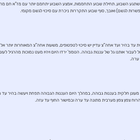
שתגע השבוע, תחילת שבוע התחממות, אמצע השבוע יתחמם יותר עם מז"א חם מהר
שרות לגשם) ואובך, סוף שבוע התקררות ניכרת עם סיכוי לגשם מקומי.
) : מעונן חלקית עד בהיר ועד אחה"צ עדיין יש סיכוי לטפטופים, משעות אחה"צ המאוחרות יותר
ל לעבור אותנו גל של עננות גבוהה. הטמפ' ירדו היום ויהיו מעט נמוכות מהרגיל לעו
ערה.
 27.04.25 ) : בבוקר מעונן חלקית בעננות גבוהה, במהלך היום העננות הגבוהה תפחת ויעשה בהיר 
רוח צפון צפון מערבית מתונה עד ערה ובמישור החוף עד עזה.