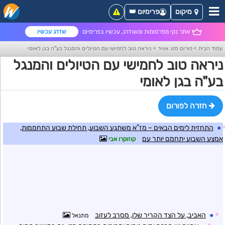
מיקום
פרימיום 👑
אתר נקי מפרסומות ומשודרג, עכשיו בפרימיום
שדרג עכשיו
עמוד הבית
>
פורום מזג אוויר
>
ניראה טוב לחמישי עם הטיולים והמנגל בע"ה בגן לאומי
ניראה טוב לחמישי עם הטיולים והמנגל
בע"ה בגן לאומי
חזרה לפורום
●
התחזית לימים הבאים – מז"א משתגע השבוע, תחילת שבוע התחממות,
אמצע השבוע יתחמם יותר עם
קוזוקרו אבי
☼
●
האביב, על הצד הקריר שלו, מסרב לעזוב
מתנאל