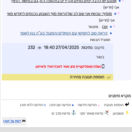
☼
●
אמנם יש הרבה ימים נוחים וקרירים בתקופה הזו, גם במישור החוף
אבי (חריש)
☼
●
מוסיף: עכשיו אני שם לב שלקראת סוף השבוע נכנסים לחודש מאי
אבי (חריש)
☼
●
אכן
מתנאל
●
ניראה טוב לחמישי עם הטיולים והמנגל בע"ה בגן לאומי
המוביל הבטוח
מיקום:
נתיבות
27/04/2025 18:40
232
בשור
נשלח מאפליקציית מזג אוויר לאנדרואיד ולאייפון
הוספת תגובה מהירה
מקרא סימנים
o
●
הוספת תגובה
הודעה חדשה
הודעה עם תוכן
הודעה ללא תוכן
☼
משקיען
מדווח מאתר סקי
מדווח מלב ים
דווח על תוכן