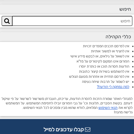
חיפוש
כללי הקהילה
אין לפרסם תכנים המפרים זכויות
אין להציף או למשוך אותיות
אין לשאול על גילאים, או לבקש מידע אישי
הפורום אינו המקום לקיטורים על מז"א
הודעות חסרות תוכן או כותרת יוסרו
אין להשתמש בשירות קיצור כתובות
אין לפרסם תחזית או אזהרות מטעם הגולש
יש לשמור על תרבות שיחה נעימה
למה נמחקה לי הודעה?
למנהלי האתר שמורה הזכות להסרת הודעות, עריכתן, העברתן משרשור לשרשור על פי שיקול
דעתם. בקשת הסברים, תלונות וכו' על גבי הפורום יובילו לחסימת המשתמש. על המשתמש
לקרוא את
תנאי השימוש
המלאים, לוודא שהוא מבין ומסכים לכל תנאי השימוש.
גלישה מהנה!
קבלו עדכונים למייל