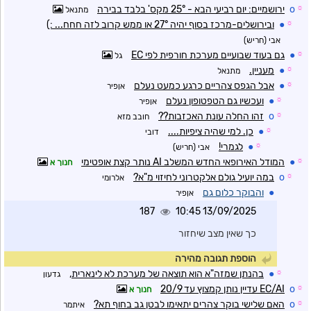
☼
o
ירושמיים: יום רביעי הבא - 25° מקס' בלבד בבירה
מתנאל
☼
●
ובירושלים-מרכז בסוף יהיה 27° או ממש קרוב לזה חחח... :)
אבי (חריש)
☼
●
גם בעוד שבועיים מערכת חורפית לפי EC
גל
☼
●
מעניין.
מתנאל
☼
●
אבל הגפס צהריים כרגע כמעט נעלם
אןפיר
☼
●
ועכשיו גם הטפטופון נעלם
אןפיר
☼
o
זהו החלה עונת האכזבות??
חובב מזא
☼
●
כן. למי שהיה ציפיות....
דובי
☼
●
לגמרי!
אבי (חריש)
☼
●
המודל האירופאי החדש המשלב AI נותר קצת אופטימי
חנוך א
☼
o
במה יועיל גולם אלקטרוני לחיזוי מ"א?
אלרומי
●
והבוקר כלום גם
אןפיר
187
13/09/2025 10:45
כך שאין מצב שיחזור
הוספת תגובה מהירה
☼
●
בהנתן שמזה"א הוא תוצאה של מערכת לא לינארית,
גדעון
☼
o
EC/AI עדיין נותן קמצוץ עד 20/9
חנוך א
☼
o
האם שלישי בוקר צהרים יתאימו לבטן גב בחוף תא?
איתמר