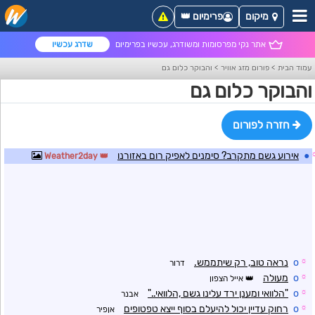
מיקום
פרימיום 👑
אתר נקי מפרסומות ומשודרג, עכשיו בפרימיום
שדרג עכשיו
עמוד הבית
>
פורום מזג אוויר
>
והבוקר כלום גם
והבוקר כלום גם
חזרה לפורום
●
אירוע גשם מתקרב? סימנים לאפיק רום באזורנו
Weather2day
☼
o
נראה טוב, רק שיתממש.
דרור
☼
o
מעולה
אייל הצפון
☼
o
"הלוואי ומענן ירד עלינו גשם ,הלוואי.."
אבנר
☼
o
רחוק עדיין יכול להיעלם בסוף ייצא טפטופים
אןפיר