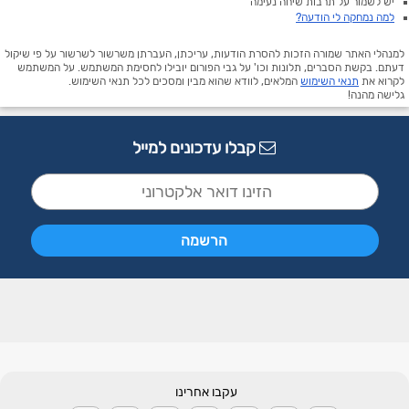
יש לשמור על תרבות שיחה נעימה
למה נמחקה לי הודעה?
למנהלי האתר שמורה הזכות להסרת הודעות, עריכתן, העברתן משרשור לשרשור על פי שיקול
דעתם. בקשת הסברים, תלונות וכו' על גבי הפורום יובילו לחסימת המשתמש. על המשתמש
לקרוא את
תנאי השימוש
המלאים, לוודא שהוא מבין ומסכים לכל תנאי השימוש.
גלישה מהנה!
קבלו עדכונים למייל
עקבו אחרינו