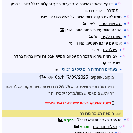
☼
●
דווקא נראה שהשרב הזה יעבור בכיף ובקלות בגלל היובש שיגיע
ממזרח
אופיר פרנקו
☼
o
סיכוי לגשם מקומי ביום השני של ראש השנה
דובי
☼
●
מזג אוויר סתווי
ליעד
☼
●
הקלה משמעותית בחום היום
איתן
☼
●
מעונן חלקית
גל
☼
●
איסי עם עדכון אופטימי מאוד
גל
☼
●
אין לדעת
אבנר
☼
●
אני רואה שהוא מדבר רק על יום חמישי אבל זה עדיין נראה נהדר
אופיר פרנקו
●
בינתיים התחזית היום של יום רביעי
אורן
מיקום:
אופקים
17/09/2025 06:11
174
רושם על חמישי ושישי הבא 25 ו26 לחודש על גשם מקומי אצלנו ואם
זה יתגשם מאמין שצפון/מרכז יקבלו יותר
נשלח מאפליקציית מזג אוויר לאנדרואיד ולאייפון
הוספת תגובה מהירה
☼
o
מי אמר הצטננות ולא קיבל?
חנוך א
☼
o
נפילת הבורסה
חנוך א
☼