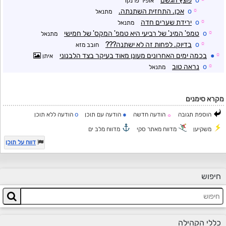
o
פוצץ הגשם
אופיר פרנקו
☼
o
אכן. התחזית השתנתה.
מתנאל
☼
o
ירידת שערים חדה
מתנאל
☼
o
טמפ' המינ' של רביעי היא טמפ' המקס' של חמישי
מתנאל
☼
o
בדיוק. לפחות זה לא ישתנה???
חובב מזא
☼
●
בכמה ימים האחרונים מעונן מאוד בעיקר בצד הלבנוני
איתן
☼
o
נראה טוב
מתנאל
מקרא סימנים
o
●
הוספת תגובה
הודעה חדשה
הודעה עם תוכן
הודעה ללא תוכן
☼
משקיען
מדווח מאתר סקי
מדווח מלב ים
דווח על תוכן
חיפוש
כללי הקהילה