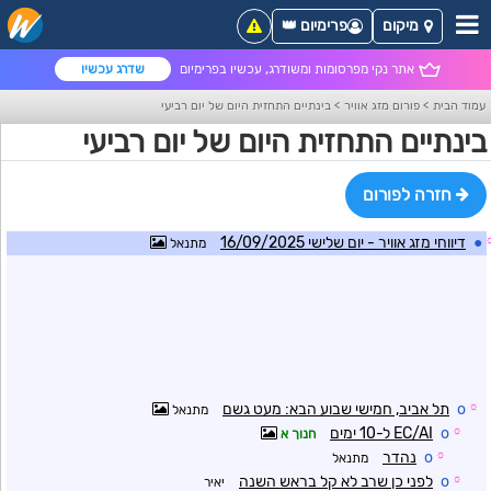
מיקום
פרימיום 👑
אתר נקי מפרסומות ומשודרג, עכשיו בפרימיום
שדרג עכשיו
עמוד הבית
>
פורום מזג אוויר
>
בינתיים התחזית היום של יום רביעי
בינתיים התחזית היום של יום רביעי
חזרה לפורום
●
דיווחי מזג אוויר - יום שלישי 16/09/2025
מתנאל
☼
o
תל אביב, חמישי שבוע הבא: מעט גשם
מתנאל
☼
o
EC/AI ל-10 ימים
חנוך א
☼
o
נהדר
מתנאל
☼
o
לפני כן שרב לא קל בראש השנה
יאיר