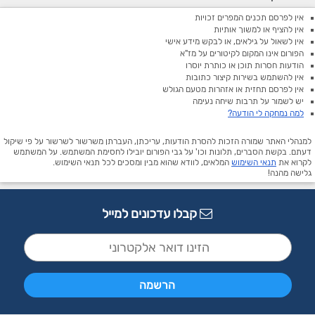
אין לפרסם תכנים המפרים זכויות
אין להציף או למשוך אותיות
אין לשאול על גילאים, או לבקש מידע אישי
הפורום אינו המקום לקיטורים על מז"א
הודעות חסרות תוכן או כותרת יוסרו
אין להשתמש בשירות קיצור כתובות
אין לפרסם תחזית או אזהרות מטעם הגולש
יש לשמור על תרבות שיחה נעימה
למה נמחקה לי הודעה?
למנהלי האתר שמורה הזכות להסרת הודעות, עריכתן, העברתן משרשור לשרשור על פי שיקול
דעתם. בקשת הסברים, תלונות וכו' על גבי הפורום יובילו לחסימת המשתמש. על המשתמש
לקרוא את
תנאי השימוש
המלאים, לוודא שהוא מבין ומסכים לכל תנאי השימוש.
גלישה מהנה!
קבלו עדכונים למייל