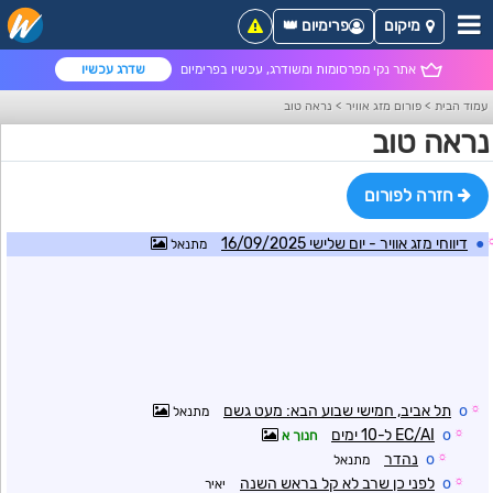
מיקום
פרימיום 👑
אתר נקי מפרסומות ומשודרג, עכשיו בפרימיום
שדרג עכשיו
עמוד הבית
>
פורום מזג אוויר
>
נראה טוב
נראה טוב
חזרה לפורום
●
דיווחי מזג אוויר - יום שלישי 16/09/2025
מתנאל
☼
o
תל אביב, חמישי שבוע הבא: מעט גשם
מתנאל
☼
o
EC/AI ל-10 ימים
חנוך א
☼
o
נהדר
מתנאל
☼
o
לפני כן שרב לא קל בראש השנה
יאיר