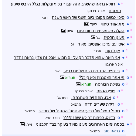
☼
●
דווקא נראה שהשרב הזה יעבור בכיף ובקלות בגלל היובש שיגיע
ממזרח
אופיר פרנקו
☼
o
סיכוי לגשם מקומי ביום השני של ראש השנה
דובי
☼
●
מזג אוויר סתווי
ליעד
☼
●
הקלה משמעותית בחום היום
איתן
☼
●
מעונן חלקית
גל
☼
●
איסי עם עדכון אופטימי מאוד
גל
☼
●
אין לדעת
אבנר
☼
●
אני רואה שהוא מדבר רק על יום חמישי אבל זה עדיין נראה נהדר
אופיר פרנקו
☼
●
בינתיים התחזית היום של יום רביעי
אורן
☼
o
מי אמר הצטננות ולא קיבל?
חנוך א
☼
o
נפילת הבורסה
חנוך א
☼
o
פוצץ הגשם
אופיר פרנקו
☼
o
אכן. התחזית השתנתה.
מתנאל
☼
o
ירידת שערים חדה
מתנאל
☼
o
טמפ' המינ' של רביעי היא טמפ' המקס' של חמישי
מתנאל
☼
o
בדיוק. לפחות זה לא ישתנה???
חובב מזא
☼
●
בכמה ימים האחרונים מעונן מאוד בעיקר בצד הלבנוני
איתן
o
נראה טוב
מתנאל