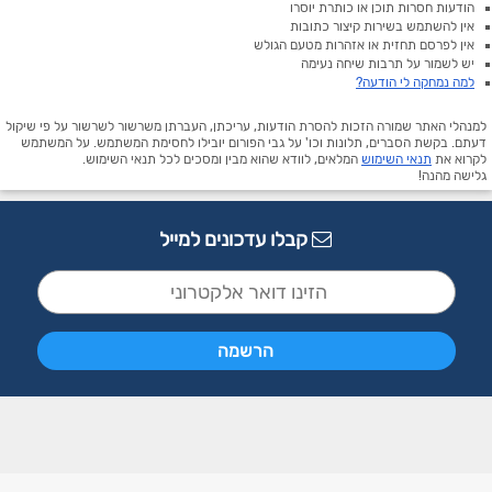
הודעות חסרות תוכן או כותרת יוסרו
אין להשתמש בשירות קיצור כתובות
אין לפרסם תחזית או אזהרות מטעם הגולש
יש לשמור על תרבות שיחה נעימה
למה נמחקה לי הודעה?
למנהלי האתר שמורה הזכות להסרת הודעות, עריכתן, העברתן משרשור לשרשור על פי שיקול
דעתם. בקשת הסברים, תלונות וכו' על גבי הפורום יובילו לחסימת המשתמש. על המשתמש
לקרוא את
תנאי השימוש
המלאים, לוודא שהוא מבין ומסכים לכל תנאי השימוש.
גלישה מהנה!
קבלו עדכונים למייל