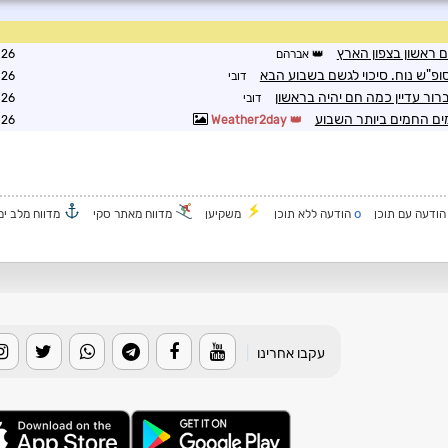
אברהם
9:02
פ"ש נוח. סיכוי לגשם בשבוע הבא
דובי
9:14
ור עדיין כמה חם יהיה בראשון
דובי
9:21
ימים החמים ביותר השבוע
0:01
Weather2day
o
ודעה עם תוכן
הודעה ללא תוכן
משקיען
מדווח מאתר סקי
מדווח מלב ים
עקבו אחרינו
|