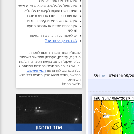
אין להציף או למשוך אותיות
אין לשאול על גילאים, או לבקש מידע אישי
הפורום אינו המקום לקיטורים על מז"א
הודעות חסרות תוכן או כותרת יוסרו
אין להשתמש בשירות קיצור כתובות
אין לפרסם תחזית או אזהרות מטעם
הגולש
יש לשמור על תרבות שיחה נעימה
למה נמחקה לי הודעה?
למנהלי האתר שמורה הזכות להסרת
הודעות, עריכתן, העברתן משרשור לשרשור
על פי שיקול דעתם. בקשת הסברים, תלונות
וכו' על גבי הפורום יובילו לחסימת המשתמש.
על המשתמש לקרוא את
תנאי השימוש
המלאים, לוודא שהוא מבין ומסכים לכל תנאי
381
11/05/2026 0
השימוש.
גלישה מהנה!
אתר החרמון