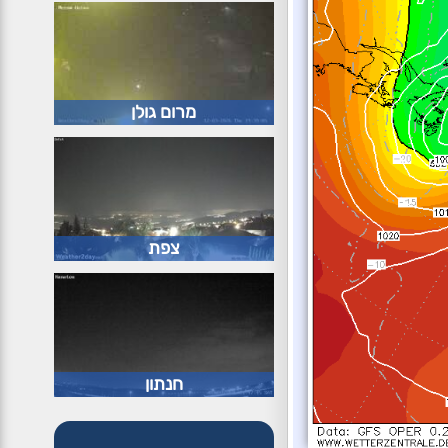
מרום גולן
צפת
חנתון