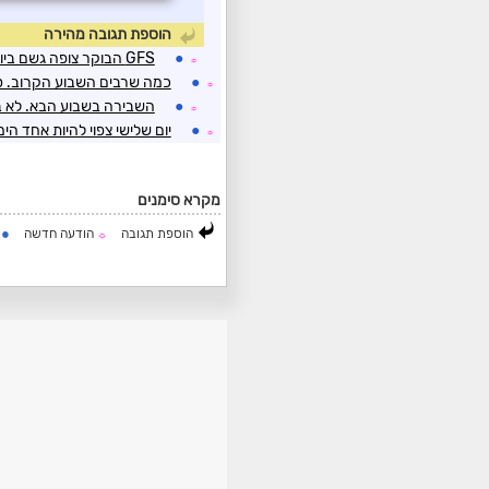
הוספת תגובה מהירה
●
GFS הבוקר צופה גשם ביום ראשון בצפון הארץ
☼
●
כמה שרבים השבוע הקרוב. סו
☼
●
השבירה בשבוע הבא. לא בר
☼
●
יום שלישי צפוי להיות אחד ה
☼
מקרא סימנים
●
הוספת תגובה
הודעה חדשה
ה
☼