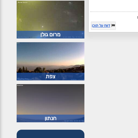
דווח על תוכן
מרום גולן
צפת
חנתון