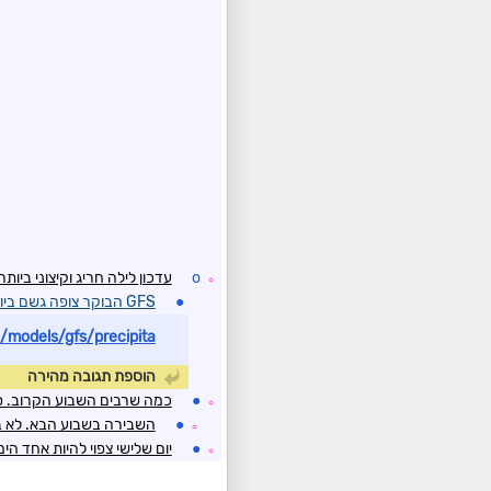
o
עדכון לילה חריג וקיצוני ביות
☼
●
GFS הבוקר צופה גשם ביום ראשון בצפון הארץ
models/gfs/precipita...
הוספת תגובה מהירה
●
כמה שרבים השבוע הקרוב. סו
☼
●
השבירה בשבוע הבא. לא בר
☼
●
יום שלישי צפוי להיות אחד ה
☼