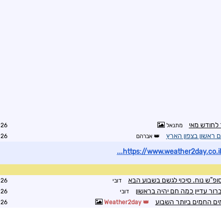
ר לחודש מאי
מתנאל
7:01
אברהם
9:02
https://www.weather2day.co.il/
פ"ש נוח. סיכוי לגשם בשבוע הבא
דובי
9:14
ור עדיין כמה חם יהיה בראשון
דובי
9:21
ימים החמים ביותר השבוע
0:01
Weather2day