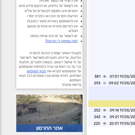
אין להציף או למשוך אותיות
אין לשאול על גילאים, או לבקש מידע אישי
הפורום אינו המקום לקיטורים על מז"א
הודעות חסרות תוכן או כותרת יוסרו
אין להשתמש בשירות קיצור כתובות
אין לפרסם תחזית או אזהרות מטעם
הגולש
יש לשמור על תרבות שיחה נעימה
למה נמחקה לי הודעה?
למנהלי האתר שמורה הזכות להסרת
הודעות, עריכתן, העברתן משרשור לשרשור
על פי שיקול דעתם. בקשת הסברים, תלונות
וכו' על גבי הפורום יובילו לחסימת המשתמש.
על המשתמש לקרוא את
תנאי השימוש
המלאים, לוודא שהוא מבין ומסכים לכל תנאי
381
11/05/2026 0
השימוש.
293
11/05/2026 0
גלישה מהנה!
252
11/05/2026 0
243
11/05/2026 0
220
11/05/2026 2
אתר החרמון