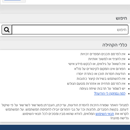
חיפוש
כללי הקהילה
אין לפרסם תכנים המפרים זכויות
אין להציף או למשוך אותיות
אין לשאול על גילאים, או לבקש מידע אישי
הפורום אינו המקום לקיטורים על מז"א
הודעות חסרות תוכן או כותרת יוסרו
אין להשתמש בשירות קיצור כתובות
אין לפרסם תחזית או אזהרות מטעם הגולש
יש לשמור על תרבות שיחה נעימה
למה נמחקה לי הודעה?
למנהלי האתר שמורה הזכות להסרת הודעות, עריכתן, העברתן משרשור לשרשור על פי שיקול
דעתם. בקשת הסברים, תלונות וכו' על גבי הפורום יובילו לחסימת המשתמש. על המשתמש
לקרוא את
תנאי השימוש
המלאים, לוודא שהוא מבין ומסכים לכל תנאי השימוש.
גלישה מהנה!