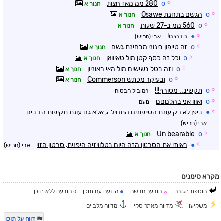
☼
o
280 ממ מאז חצות
חנוך א
☼
o
הגשם בתחנת Osawe
חנוך א
☼
o
560 ממ ב-27 שעות
חנוך א
☼
●
מדהים!
אבי (חריש)
☼
o
זה טייפון בינוני מבחינת גשם
חנוך א
☼
o
וכל זה כסף קטן מול טאיוואן
חנוך א
☼
o
וזה בטל בשישים מול האי ראוניון
חנוך א
☼
o
ובעיקר מכתש Commerson
חנוך א
☼
o
תקשיב.. מטורף!!!
המוביל הבטוח
☼
o
ואווו אני בהלםםם
נועם
☼
●
ביפן לא רק עונת הטייפונים התחילה, אלא גם עונת תקיפות הדובים
אבי (חריש)
Un bearable
o
☼
חנוך א
☼
●
ראיתי את הסרטון הזה היום בטלוויזיה היפנית, סרטון הזוי
אבי (חריש)
מקרא סימנים
o
●
הוספת תגובה
הודעה חדשה
הודעה עם תוכן
הודעה ללא תוכן
☼
משקיען
מדווח מאתר סקי
מדווח מלב ים
דווח על תוכן