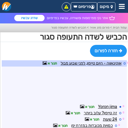
מיקום
פרימיום 👑
אתר נקי מפרסומות ומשודרג, עכשיו בפרימיום
שדרג עכשיו
עמוד הבית
>
פורום מזג אוויר
>
הכביש לשדה התעופה סגור
הכביש לשדה התעופה סגור
חזרה לפורום
o
אוקינאווה - היום טייפון, לפני שבוע מבול
חנוך א
Yoron jima
●
☼
חנוך א
☼
o
זה טייפון? עלוב ביותר
חנוך א
☼
o
24 שעות
חנוך א
☼
o
כמויות מכובדות במזרח יפן
חנוך א