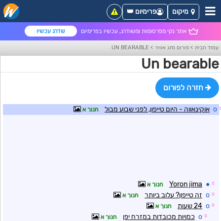
מיקום
פרימיום 👑
אתר נקי מפרסומות ומשודרג, עכשיו בפרימיום
שדרג עכשיו
עמוד הבית
>
פורום מזג אוויר
>
UN BEARABLE
Un bearable
חזרה לפורום
o
אוקינאווה - היום טייפון, לפני שבוע מבול
חנוך א
Yoron jima
●
☼
חנוך א
☼
o
זה טייפון? עלוב ביותר
חנוך א
☼
o
24 שעות
חנוך א
☼
o
כמויות מכובדות במזרח יפן
חנוך א