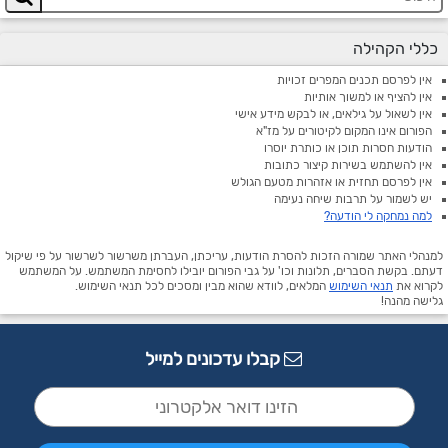
כללי הקהילה
אין לפרסם תכנים המפרים זכויות
אין להציף או למשוך אותיות
אין לשאול על גילאים, או לבקש מידע אישי
הפורום אינו המקום לקיטורים על מז"א
הודעות חסרות תוכן או כותרת יוסרו
אין להשתמש בשירות קיצור כתובות
אין לפרסם תחזית או אזהרות מטעם הגולש
יש לשמור על תרבות שיחה נעימה
למה נמחקה לי הודעה?
למנהלי האתר שמורה הזכות להסרת הודעות, עריכתן, העברתן משרשור לשרשור על פי שיקול
דעתם. בקשת הסברים, תלונות וכו' על גבי הפורום יובילו לחסימת המשתמש. על המשתמש
לקרוא את
תנאי השימוש
המלאים, לוודא שהוא מבין ומסכים לכל תנאי השימוש.
גלישה מהנה!
קבלו עדכונים למייל