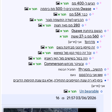
☼
o
הגיעו ל-400 ממ
חנוך א
☼
●
Owase מתקרבים ל-500 ממ ביממה
חנוך א
☼
o
כבר 534 ממ
חנוך א
☼
o
הכביש לשדה התעופה סגור
חנוך א
☼
o
280 ממ מאז חצות
חנוך א
☼
o
הגשם בתחנת Osawe
חנוך א
☼
o
560 ממ ב-27 שעות
חנוך א
☼
●
מדהים!
אבי (חריש)
☼
o
זה טייפון בינוני מבחינת גשם
חנוך א
☼
o
וכל זה כסף קטן מול טאיוואן
חנוך א
☼
o
וזה בטל בשישים מול האי ראוניון
חנוך א
☼
o
ובעיקר מכתש Commerson
חנוך א
☼
o
תקשיב.. מטורף!!!
המוביל הבטוח
☼
o
ואווו אני בהלםםם
נועם
☼
●
ביפן לא רק עונת הטייפונים התחילה, אלא גם עונת תקיפות הדובים
אבי (חריש)
Un bearable
o
חנוך א
16
03/06/2026 21:57