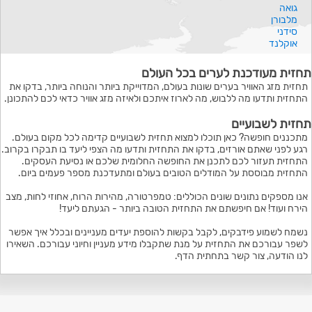
גואה
מלבורן
סידני
אוקלנד
תחזית מעודכנת לערים בכל העולם
תחזית מזג האוויר בערים שונות בעולם, המדוייקת ביותר והנוחה ביותר, בדקו את
התחזית ותדעו מה ללבוש, מה לארוז איתכם ולאיזה מזג אוויר כדאי לכם להתכונן.
תחזית לשבועיים
מתכננים חופשה? כאן תוכלו למצוא תחזית לשבועיים קדימה לכל מקום בעולם.
רגע לפני שאתם אורזים, בדקו את התחזית ותדעו מה הצפי ליעד בו תבקרו בקרוב.
התחזית תעזור לכם לתכנן את החופשה החלומית שלכם או נסיעת העסקים.
התחזית מבוססת על המודלים הטובים בעולם ומתעדכנת מספר פעמים ביום.
אנו מספקים נתונים שונים הכוללים: טמפרטורה, מהירות הרוח, אחוזי לחות, מצב
הירח ועוד! אם חיפשתם את התחזית הטובה ביותר - הגעתם ליעד!
נשמח לשמוע פידבקים, לקבל בקשות להוספת יעדים מעניינים ובכלל איך אפשר
לשפר עבורכם את התחזית על מנת שתקבלו מידע מעניין וחיוני עבורכם. השאירו
לנו הודעה, צור קשר בתחתית הדף.