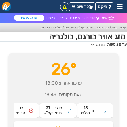
מיקום
פרימיום 👑
אתר נקי מפרסומות ומשודרג, עכשיו בפרימיום
שדרג עכשיו
עמוד הבית
>
תחזית מזג האוויר בעולם
>
אירופה
>
בולגריה
>
בורגס
מזג אוויר בורגס, בולגריה
ערים נוספות
26°
עדכון אחרון:
18:00
שעה מקומית:
18:49
15
משב
27
כיוון
רוח:
מזרחי
קמ"ש
רוח:
קמ"ש
הרוח: