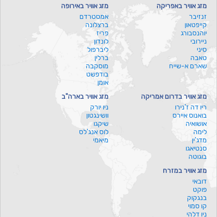
מזג אוויר באפריקה
מזג אוויר באירופה
זנזיבר
אמסטרדם
קייפטאון
ברצלונה
יוהנסבורג
פריז
ניירובי
לונדון
סיני
ליברפול
טאבה
ברלין
שארם א-שייח
מוסקבה
בודפשט
אומן
מזג אוויר בדרום אמריקה
מזג אוויר בארה"ב
ריו דה ז'נירו
ניו יורק
בואנוס איירס
וושינגטון
אושואיה
שיקגו
לימה
לוס אנג'לס
מדג'ין
מיאמי
סנטיאגו
בוגוטה
מזג אוויר במזרח
דובאי
פוקט
בנגקוק
קו סמוי
ניו דלהי