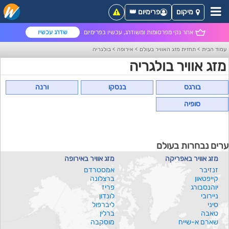
מיקום
פרימיום 👑
אתר נקי מפרסומות ומשודרג, עכשיו בפרימיום
שדרג עכשיו
עמוד הבית
>
תחזית מזג האוויר בעולם
>
אירופה
>
בולגריה
מזג אוויר בולגריה
בורגס
בנסקו
ורנה
סופיה
ערים נבחרות בעולם
מזג אוויר באפריקה
מזג אוויר באירופה
זנזיבר
אמסטרדם
קייפטאון
ברצלונה
יוהנסבורג
פריז
ניירובי
לונדון
סיני
ליברפול
טאבה
ברלין
שארם א-שייח
מוסקבה