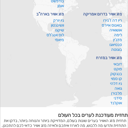
בודפשט
אומן
מזג אוויר בדרום אמריקה
מזג אוויר בארה"ב
ריו דה ז'נירו
ניו יורק
בואנוס איירס
וושינגטון
אושואיה
שיקגו
לימה
לוס אנג'לס
מדג'ין
מיאמי
סנטיאגו
בוגוטה
מזג אוויר במזרח
דובאי
פוקט
בנגקוק
קו סמוי
ניו דלהי
גואה
מלבורן
סידני
אוקלנד
תחזית מעודכנת לערים בכל העולם
תחזית מזג האוויר בערים שונות בעולם, המדוייקת ביותר והנוחה ביותר, בדקו את
התחזית ותדעו מה ללבוש, מה לארוז איתכם ולאיזה מזג אוויר כדאי לכם להתכונן.