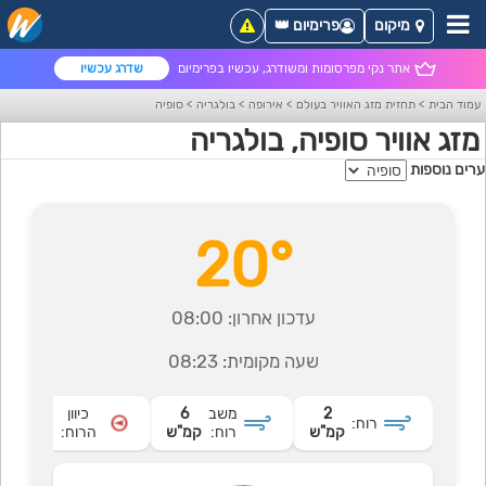
מיקום
פרימיום 👑
אתר נקי מפרסומות ומשודרג, עכשיו בפרימיום
שדרג עכשיו
עמוד הבית
>
תחזית מזג האוויר בעולם
>
אירופה
>
בולגריה
>
סופיה
מזג אוויר סופיה, בולגריה
ערים נוספות
20°
עדכון אחרון:
08:00
שעה מקומית:
08:23
2
משב
6
כיוון
רוח:
מזרחי
קמ"ש
רוח:
קמ"ש
הרוח: