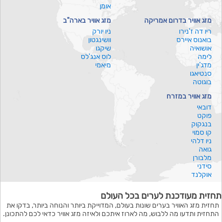
אומן
מזג אוויר בדרום אמריקה
מזג אוויר בארה"ב
ריו דה ז'נירו
ניו יורק
בואנוס איירס
וושינגטון
אושואיה
שיקגו
לימה
לוס אנג'לס
מדג'ין
מיאמי
סנטיאגו
בוגוטה
מזג אוויר במזרח
דובאי
פוקט
בנגקוק
קו סמוי
ניו דלהי
גואה
מלבורן
סידני
אוקלנד
תחזית מעודכנת לערים בכל העולם
תחזית מזג האוויר בערים שונות בעולם, המדוייקת ביותר והנוחה ביותר, בדקו את
התחזית ותדעו מה ללבוש, מה לארוז איתכם ולאיזה מזג אוויר כדאי לכם להתכונן.