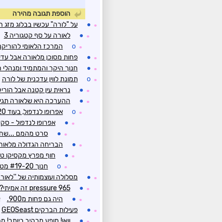
הוספת תגובה מהירה
●
על "לורה" עכשיו בבלוג מזג ה
☼
●
לאורה על סף קטגוריה 3
☼
o
המרכז הלאומי להוריקני
☼
●
פחות מסוכן מלאורה אבל עדי
☼
●
חנוך היקר והמתמיד ומנהלי ה
☼
o
תמונת לווין עדכנית של לורה
☼
●
נראית עין קטנה אבל הוריק
☼
●
ההערכה היא שלאורה תגיע לעוצמה 4 אבל תפג
☼
o
אפרופו לנדפול, בעוד 20 שעות בלבד
☼
●
אפרופו לנדפול - סקיי
☼
●
סרט מהמם ...שחק
☼
●
הבריחה הגדולה מלאור
☼
●
חוף מפרץ מקסיקו טר
☼
o
חנוך #19-20 מטורף! אבל לפחות הם מצילים עצמם ממנו...
☼
●
מסלולה ועוצמותיה של ''לאורה
☼
●
pressure 965 זה אמיתי?
☼
●
היה גם פחות מ900.
א
☼
●
פעילות הברקים GEOSeast
☼
●
וואו! מופע מרהיב ביותר! 
☼