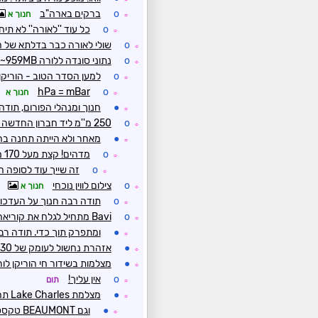
o
ברקים בארה"ב
חנוך א
☼
o
כל עוד ''לאורה'' לא 
☼
o
שולי לאורה כבר בדלתא של ה
☼
o
נתוני סונדה ללורה 959MB~
☼
o
למען הסדר הטוב - הוריקן בעוצמה 1 - מעל 980hPa, עוצמה
☼
hPa = mBar
o
חנוך א
☼
●
חנוך ומנהלי הפורום, תודה 
☼
o
250 מ''מ ליד חברון החדשה במדינת מיסיסיפי
☼
●
מאחר ולא הייתה תחנה ב
☼
o
מדהים! קצת מעל 170 מ''מ וזה עוד לפני שחטפו את מלוא עוצמתה של ''לאורה''
☼
o
זה שייך עוד לסופה 
☼
o
צילום לווין נוכחי
חנוך א
☼
o
תודה רבה חנוך על העדכונ
☼
o
Bavi מתחיל לגלח את קוריאה
☼
●
ומתפרק תוך כדי. תודה רבה 
☼
●
אזהרת נחשול לעומק של 30 מייל ליבשה
☼
●
מצלמות בשידור חי הוריקן לו
☼
o
אין עליך!
תום
☼
●
מצלמת Lake Charles תהיה יותר רלוונטית
☼
●
וגם BEAUMONT טקסס
☼