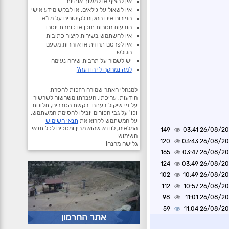
אין להציף או למשוך אותיות
אין לשאול על גילאים, או לבקש מידע אישי
הפורום אינו המקום לקיטורים על מז"א
הודעות חסרות תוכן או כותרת יוסרו
אין להשתמש בשירות קיצור כתובות
אין לפרסם תחזית או אזהרות מטעם
הגולש
יש לשמור על תרבות שיחה נעימה
למה נמחקה לי הודעה?
למנהלי האתר שמורה הזכות להסרת
הודעות, עריכתן, העברתן משרשור לשרשור
על פי שיקול דעתם. בקשת הסברים, תלונות
וכו' על גבי הפורום יובילו לחסימת המשתמש.
על המשתמש לקרוא את
תנאי השימוש
המלאים, לוודא שהוא מבין ומסכים לכל תנאי
149
26/08/2020 0
השימוש.
120
26/08/2020 0
גלישה מהנה!
165
26/08/2020 0
124
26/08/2020 0
102
26/08/2020 1
112
26/08/2020 1
98
26/08/2020 1
59
26/08/2020 1
אתר החרמון