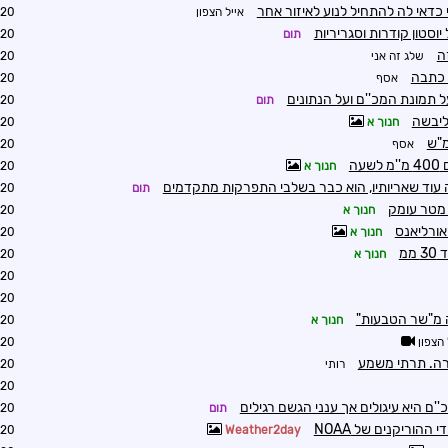
 כדאי לה להתחיל לנוע לאיזור אחר
אייל הצפון
0:23
יוסטון קודרות וסגריריות
תום
0:24
ה
שלג זה אני
8:53
 כתבה
אסף
1:02
ל תמונת המכ''ם ועל הנתונים
תום
1:07
ליבשה
חנוך א
0:33
אסף
0:49
חנוך א
1:46
 עוד שאריותיו, הוא כבר בשלבי התפרקות מתקדמים
תום
1:52
חנוך א
1:51
אורליאנס
חנוך א
1:58
ממ
חנוך א
2:00
2:08
2:12
זה מ"שר הטבעות"
חנוך א
2:33
 הצפון
2:55
רה. תרתי משמע
רותי
3:47
3:08
'ם היא עיגולים אך ענני הגשם רגילים
תום
3:12
ההוריקנים של NOAA
2:10
Weather2day