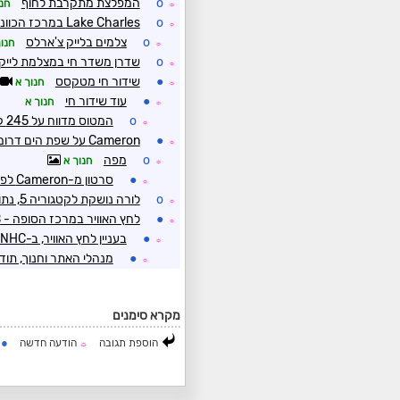
o
המפלצת מתקרבת לחוף
חנו
☼
o
Lake Charles במרכז הכוונת
☼
o
צלמים בלייק צ'ארלס
חנו
☼
o
שדרן משדר חי במצלמת לייק
☼
●
שידור חי מטקסס
חנוך א
☼
●
עוד שידור חי
חנוך א
☼
o
המטוס מדווח על 245 קמ"ש - 5 קמ"ש פחות מדרגה 5
☼
●
Cameron על שפת הים דרומית ללייק צ'ארלס
☼
o
מפה
חנוך א
☼
●
סרטון מ-Cameron לפני 8 שעות
☼
o
לורה נושקת לקטגוריה 5, נתוני הסונדה מצביעים על 940MB~
☼
●
לחץ האוויר במרכז הסופה - 940MB גבוה מכדי להיות עוצמה 5
☼
●
בעניין לחץ האוויר, ב-NHC שקלו להסיר את הפרמטר מספיר-סימפסון
☼
●
מנהלי האתר וחנוך, תוד
☼
מקרא סימנים
●
הוספת תגובה
הודעה חדשה
ה
☼