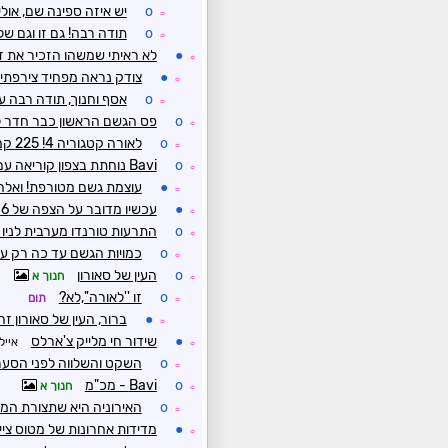
o
יש איזה ספינה שם, אולי
☼
o
תודה רבה! גם זו וגם של 
☼
●
לא ראיתי שמשהו הזכיר את ז
☼
●
צודק נראה מפחיד צירפתי
☼
o
אסף וחנוך, תודה רבה ע
☼
o
פס הגשם הראשון כבר חדר 
☼
o
לאורה קטגוריה 4! 225 קמ"ש
☼
o
Bavi נוחתת בצפון קוריאה עם 400 מ''מ לשעה
☼
●
עוצמת גשם מטורפת! ואלה
☼
●
עכשיו מדובר על הצפה של 6 מטר עומק
☼
o
התרעות טורנדו מערבית לניו 
☼
o
כמויות הגשם עד כה רק עד 30 
☼
o
העין של סאורון
חנוך א
☼
o
זו ''לאורה'',לא?
תום
☼
●
ברור, העין של סאורון 
☼
●
שידור חי מלייק צ'ארלס
אייל
☼
o
השקט והשלווה לפני הסע
☼
o
Bavi - מכ"מ
חנוך א
☼
o
האירוניה היא שתצורת המכ'
☼
●
מדידות אחרונות של מטוס ציידי 
☼