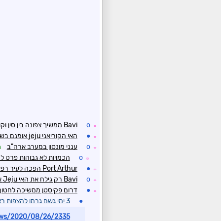
o
Bavi ממשיך צפונה בין סין וקוריאה
☼
●
האי הקוריאני jeju אומנם בשולי הטייפון
☼
o
ענני מונסון במערב ארה"ב
ח
☼
o
הכמויות לא גבוהות פרט ל
☼
●
Port Arthur הפכה לעיר רפאים
☼
o
Bavi רק גילח את האי Jeju אבל זה הספיק
☼
●
דרום פקיסטן ממשיכה לחטוף 
☼
●
3 ימי גשם גרמו להצפות רציניות ו-90 הרוגים
s/2020/08/26/2335...