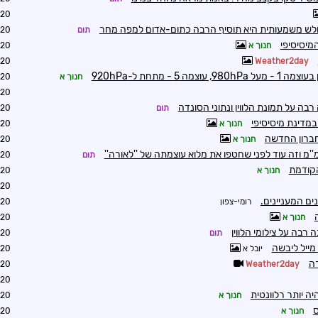
6:05
תיחלש משמעותית היא תוסיף הרבה כתום-אדום למפה מחר
תום
6:10
מיסיסיפי
חנוך א
6:10
6:38
Weather2day
 5 - מתחת ל-920hPa
חנוך א
6:46
6:47
רבה על תמונת הלווין ונתוני הסונדה
תום
7:11
חנוך א
7:11
חברון החדשה
חנוך א
7:26
תום
7:46
הקודמת
חנוך א
8:02
7:50
ים המעניינים.
רומי-צפון
8:59
חנוך א
7:52
רבה על צילומי הלווין
תום
8:02
יובל א
8:15
רה
8:25
Weather2day
8:33
חנוך א
0:18
חנוך א
0:21