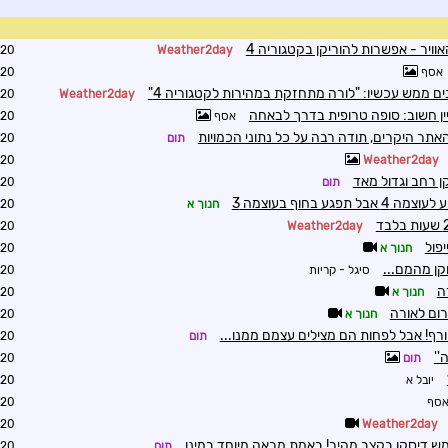
אוויר - אפשרות להוריקן בקטגוריה 4
2:05
Weather2day
אסף
2:22
ם ממש עכשיו: "לורה מתחזקת במהירות לקטגוריה 4"
2:23
Weather2day
ין חשוב: סופה טרופית בדרך לבאחה
אסף
2:21
אתר היקרים, תודה רבה על כל נתוני הכמויות
תום
2:22
2:43
Weather2day
ן רחב וגדול מאד
תום
2:52
ע בחוף בעוצמה 3
חנוך א
2:55
3:22
Weather2day
פול
חנוך א
3:46
ן מהמם...
סיגל - קריות
4:15
ה
חנוך א
3:26
ום לאורה
חנוך א
3:29
תום
4:46
''
תום
5:11
יובל א
6:39
סף
7:43
5:36
Weather2day
ממש דיסקו בקצב מהיר! באמת מראה מיוחד במינו
תום
5:51