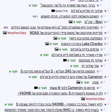
תום
☼
●
ברור, העין של סאורון זה מ"שר הטבעות"
חנוך א
☼
●
שידור חי מלייק צ'ארלס
אייל הצפון
☼
o
השקט והשלווה לפני הסערה. תרתי משמע
רותי
☼
o
Bavi - מכ"מ
חנוך א
☼
o
האירוניה היא שתצורת המכ''ם היא עיגולים אך ענני הגשם רגילים
תום
☼
●
מדידות אחרונות של מטוס ציידי ההוריקנים של NOAA
Weather2day
☼
o
המפלצת מתקרבת לחוף
חנוך א
☼
o
Lake Charles במרכז הכוונת
חנוך א
☼
o
צלמים בלייק צ'ארלס
חנוך א
☼
o
שדרן משדר חי במצלמת לייק צ'ארלס
חנוך א
☼
●
שידור חי מטקסס
חנוך א
☼
●
עוד שידור חי
חנוך א
☼
o
המטוס מדווח על 245 קמ"ש - 5 קמ"ש פחות מדרגה 5
חנוך א
☼
●
Cameron על שפת הים דרומית ללייק צ'ארלס
חנוך א
☼
o
מפה
חנוך א
☼
●
סרטון מ-Cameron לפני 8 שעות
חנוך א
☼
o
לורה נושקת לקטגוריה 5, נתוני הסונדה מצביעים על 940MB~
Weather2day
☼
●
לחץ האוויר במרכז הסופה - 940MB גבוה מכדי להיות עוצמה 5
חנוך א
☼
●
בעניין לחץ האוויר, ב-NHC שקלו להסיר את הפרמטר מספיר-סימפסון