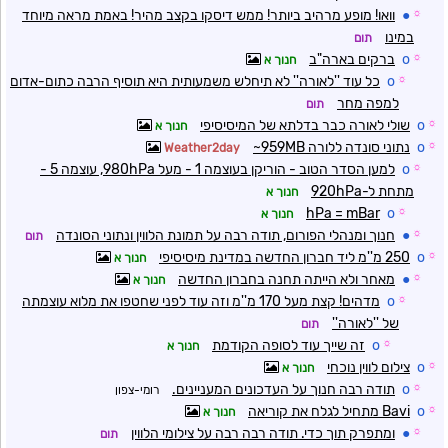
☼
●
וואו! מופע מרהיב ביותר! ממש דיסקו בקצב מהיר! באמת מראה מיוחד
במינו
תום
☼
o
ברקים בארה"ב
חנוך א
☼
o
כל עוד ''לאורה'' לא תיחלש משמעותית היא תוסיף הרבה כתום-אדום
למפה מחר
תום
☼
o
שולי לאורה כבר בדלתא של המיסיסיפי
חנוך א
☼
o
נתוני סונדה ללורה 959MB~
Weather2day
☼
o
למען הסדר הטוב - הוריקן בעוצמה 1 - מעל 980hPa, עוצמה 5 -
מתחת ל-920hPa
חנוך א
hPa = mBar
o
☼
חנוך א
☼
●
חנוך ומנהלי הפורום, תודה רבה על תמונת הלווין ונתוני הסונדה
תום
☼
o
250 מ''מ ליד חברון החדשה במדינת מיסיסיפי
חנוך א
☼
●
מאחר ולא הייתה תחנה בחברון החדשה
חנוך א
☼
o
מדהים! קצת מעל 170 מ''מ וזה עוד לפני שחטפו את מלוא עוצמתה
של ''לאורה''
תום
☼
o
זה שייך עוד לסופה הקודמת
חנוך א
☼
o
צילום לווין נוכחי
חנוך א
☼
o
תודה רבה חנוך על העדכונים המעניינים.
רומי-צפון
☼
o
Bavi מתחיל לגלח את קוריאה
חנוך א
☼
●
ומתפרק תוך כדי. תודה רבה רבה על צילומי הלווין
תום