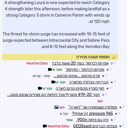
A strengthening Laura is now expected to reach Category
4 strength later this afternoon, before making landfall as a
strong Category 3 storm in Cameron Parish with winds up
at 120 mph.
The threat for storm surge has increased with 10-15 feet of
surge expected between Intracoastal City and Sabine Pass
and 8-12 feet along the Vermilion Bay.
הוספת תגובה מהירה
☼
o
אפרופו לנדפול, בעוד 20 שעות בלבד
Weather2day
☼
●
אפרופו לנדפול - סקייפול
חנוך א
☼
●
סרט מהמם ...שחקן מהמם...
סיגל - קריות
☼
●
הבריחה הגדולה מלאורה
חנוך א
☼
●
חוף מפרץ מקסיקו טרום לאורה
חנוך א
☼
o
חנוך #19-20 מטורף! אבל לפחות הם מצילים עצמם ממנו...
תום
☼
●
מסלולה ועוצמותיה של ''לאורה''
תום
☼
●
pressure 965 זה אמיתי?
יובל א
☼
●
היה גם פחות מ900.
אסף
☼
●
פעילות הברקים GEOSeast
Weather2day