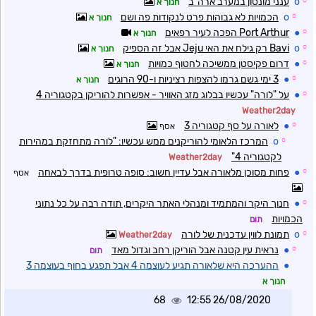
☼
o
ענני מונסון במערב ארה"ב
חנוך א
☼
o
הכמויות לא גבוהות פרט לנקודות פה ושם
חנוך א
☼
●
Port Arthur הפכה לעיר רפאים
חנוך א
☼
o
Bavi רק גילח את האי Jeju אבל זה הספיק
חנוך א
☼
●
דרום פקיסטן ממשיכה לחטוף כמויות
חנוך א
☼
●
3 ימי גשם גרמו להצפות רציניות ו-90 הרוגים
חנוך א
☼
●
על "לורה" עכשיו בבלוג מזג האוויר - אפשרות להוריקן בקטגוריה 4
Weather2day
☼
●
לאורה על סף קטגוריה 3
אסף
☼
o
המרכז הלאומי להוריקנים ממש עכשיו: "לורה מתחזקת במהירות
לקטגוריה 4"
Weather2day
☼
●
פחות מסוכן מלאורה אבל עדיין חשוב: סופה טרופית בדרך לבאחה
אסף
☼
●
חנוך היקר והמתמיד ומנהלי האתר היקרים, תודה רבה על כל נתוני
הכמויות
תום
☼
o
תמונת לווין עדכנית של לורה
Weather2day
☼
●
נראית עין קטנה אבל הוריקן רחב וגדול מאד
תום
●
ההערכה היא שלאורה תגיע לעוצמה 4 אבל תפגע בחוף בעוצמה 3
חנוך א
68
26/08/2020 12:55