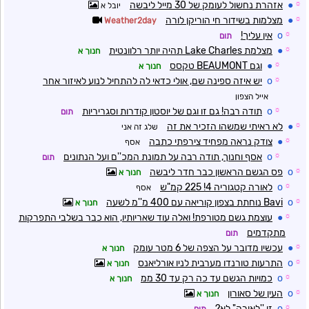
☼
●
אזהרת נחשול לעומק של 30 מייל ליבשה
יובל א
☼
●
מצלמות בשידור חי הוריקן לורה
Weather2day
☼
o
אין עליך!
תום
☼
●
מצלמת Lake Charles תהיה יותר רלוונטית
חנוך א
☼
●
וגם BEAUMONT טקסס
חנוך א
☼
o
יש איזה ספינה שם, אולי כדאי לה להתחיל לנוע לאיזור אחר
אייל הצפון
☼
o
תודה רבה! גם זו וגם של יוסטון קודרות וסגריריות
תום
☼
●
לא ראיתי שמשהו הזכיר את זה
שלג זה אני
☼
●
צודק נראה מפחיד צירפתי כתבה
אסף
☼
o
אסף וחנוך, תודה רבה על תמונת המכ''ם ועל הנתונים
תום
☼
o
פס הגשם הראשון כבר חדר ליבשה
חנוך א
☼
o
לאורה קטגוריה 4! 225 קמ"ש
אסף
☼
o
Bavi נוחתת בצפון קוריאה עם 400 מ''מ לשעה
חנוך א
☼
●
עוצמת גשם מטורפת! ואלה עוד שאריותיו, הוא כבר בשלבי התפרקות
מתקדמים
תום
☼
●
עכשיו מדובר על הצפה של 6 מטר עומק
חנוך א
☼
o
התרעות טורנדו מערבית לניו אורליאנס
חנוך א
☼
o
כמויות הגשם עד כה רק עד 30 ממ
חנוך א
☼
o
העין של סאורון
חנוך א
☼
o
זו ''לאורה'',לא?