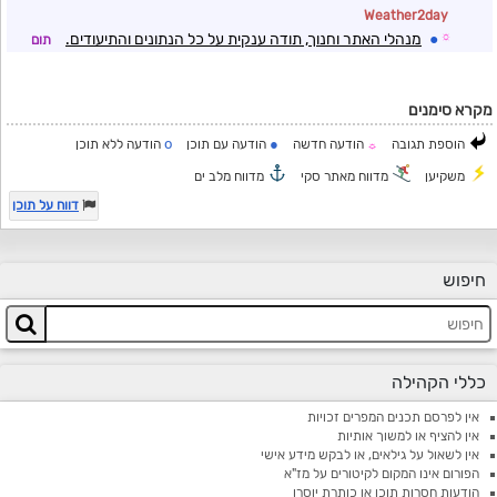
Weather2day
☼
●
מנהלי האתר וחנוך, תודה ענקית על כל הנתונים והתיעודים.
תום
מקרא סימנים
o
●
הוספת תגובה
הודעה חדשה
הודעה עם תוכן
הודעה ללא תוכן
☼
משקיען
מדווח מאתר סקי
מדווח מלב ים
דווח על תוכן
חיפוש
כללי הקהילה
אין לפרסם תכנים המפרים זכויות
אין להציף או למשוך אותיות
אין לשאול על גילאים, או לבקש מידע אישי
הפורום אינו המקום לקיטורים על מז"א
הודעות חסרות תוכן או כותרת יוסרו