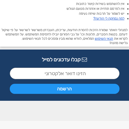
אין להשתמש בשירות קיצור כתובות
אין לפרסם תחזית או אזהרות מטעם הגולש
יש לשמור על תרבות שיחה נעימה
למה נמחקה לי הודעה?
למנהלי האתר שמורה הזכות להסרת הודעות, עריכתן, העברתן משרשור לשרשור על פי שיקול
דעתם. בקשת הסברים, תלונות וכו' על גבי הפורום יובילו לחסימת המשתמש. על המשתמש
לקרוא את
תנאי השימוש
המלאים, לוודא שהוא מבין ומסכים לכל תנאי השימוש.
גלישה מהנה!
קבלו עדכונים למייל