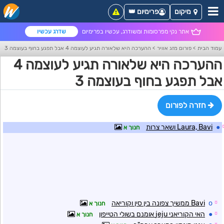
מיקום
פרימיום 👑
אתר נקי מפרסומות ומשודרג, עכשיו בפרימיום
שדרג עכשיו
עמוד הבית
>
פורום מזג אוויר
>
ההערכה היא שלאורה תגיע לעוצמה 4 אבל תפגע בחוף בעוצמה 3
ההערכה היא שלאורה תגיע לעוצמה 4
אבל תפגע בחוף בעוצמה 3
חזרה לפורום
●
Laura, Bavi ושאר צרות
חנוך א
☼
o
Bavi ממשיך צפונה בין סין וקוריאה
חנוך א
☼
●
האי הקוריאני jeju אומנם בשולי הטייפון
חנוך א