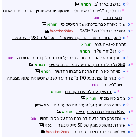
☼
o
ברקים בארה"ב
חנוך א
☼
o
כל עוד ''לאורה'' לא תיחלש משמעותית היא תוסיף הרבה כתום-אדום
למפה מחר
תום
☼
o
שולי לאורה כבר בדלתא של המיסיסיפי
חנוך א
☼
o
נתוני סונדה ללורה 959MB~
Weather2day
☼
o
למען הסדר הטוב - הוריקן בעוצמה 1 - מעל 980hPa, עוצמה 5 -
מתחת ל-920hPa
חנוך א
hPa = mBar
o
☼
חנוך א
☼
●
חנוך ומנהלי הפורום, תודה רבה על תמונת הלווין ונתוני הסונדה
תום
☼
o
250 מ''מ ליד חברון החדשה במדינת מיסיסיפי
חנוך א
☼
●
מאחר ולא הייתה תחנה בחברון החדשה
חנוך א
☼
o
מדהים! קצת מעל 170 מ''מ וזה עוד לפני שחטפו את מלוא עוצמתה
של ''לאורה''
תום
☼
o
זה שייך עוד לסופה הקודמת
חנוך א
☼
o
צילום לווין נוכחי
חנוך א
☼
o
תודה רבה חנוך על העדכונים המעניינים.
רומי-צפון
☼
o
Bavi מתחיל לגלח את קוריאה
חנוך א
☼
●
ומתפרק תוך כדי. תודה רבה רבה על צילומי הלווין
תום
☼
●
אזהרת נחשול לעומק של 30 מייל ליבשה
יובל א
☼
●
מצלמות בשידור חי הוריקן לורה
Weather2day