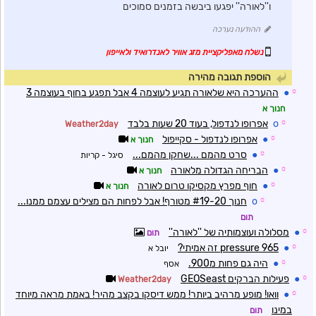
ו''לאורה'' יפגעו ביבשה בזמנים סמוכים
ההודעה נערכה
נשלח מאפליקציית מזג אוויר לאנדרואיד ולאייפון
הוספת תגובה מהירה
☼
●
ההערכה היא שלאורה תגיע לעוצמה 4 אבל תפגע בחוף בעוצמה 3
חנוך א
☼
o
אפרופו לנדפול, בעוד 20 שעות בלבד
Weather2day
☼
●
אפרופו לנדפול - סקייפול
חנוך א
☼
●
סרט מהמם ...שחקן מהמם...
סיגל - קריות
☼
●
הבריחה הגדולה מלאורה
חנוך א
☼
●
חוף מפרץ מקסיקו טרום לאורה
חנוך א
☼
o
חנוך #19-20 מטורף! אבל לפחות הם מצילים עצמם ממנו...
תום
☼
●
מסלולה ועוצמותיה של ''לאורה''
תום
☼
●
pressure 965 זה אמיתי?
יובל א
☼
●
היה גם פחות מ900.
אסף
☼
●
פעילות הברקים GEOSeast
Weather2day
☼
●
וואו! מופע מרהיב ביותר! ממש דיסקו בקצב מהיר! באמת מראה מיוחד
במינו
תום