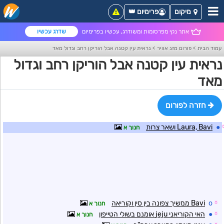
מיקום
פרימיום 👑
אתר נקי מפרסומות ומשודרג, עכשיו בפרימיום
שדרג עכשיו
עמוד הבית
>
פורום מזג אוויר
>
נראית עין קטנה אבל הוריקן רחב וגדול מאד
נראית עין קטנה אבל הוריקן רחב וגדול
מאד
חזרה לפורום
●
Laura, Bavi ושאר צרות
חנוך א
☼
o
Bavi ממשיך צפונה בין סין וקוריאה
חנוך א
☼
●
האי הקוריאני jeju אומנם בשולי הטייפון
חנוך א