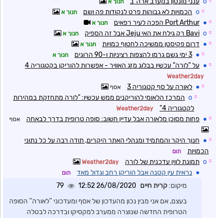
☼
o
ענני מונסון במערב ארה"ב
חנוך א
☼
o
הכמויות לא גבוהות פרט לנקודות פה ושם
חנוך א
☼
●
Port Arthur הפכה לעיר רפאים
חנוך א
☼
o
Bavi רק גילח את האי Jeju אבל זה הספיק
חנוך א
☼
●
דרום פקיסטן ממשיכה לחטוף כמויות
חנוך א
☼
●
3 ימי גשם גרמו להצפות רציניות ו-90 הרוגים
חנוך א
☼
●
על "לורה" עכשיו בבלוג מזג האוויר - אפשרות להוריקן בקטגוריה 4
Weather2day
☼
●
לאורה על סף קטגוריה 3
אסף
☼
o
המרכז הלאומי להוריקנים ממש עכשיו: "לורה מתחזקת במהירות
לקטגוריה 4"
Weather2day
☼
●
פחות מסוכן מלאורה אבל עדיין חשוב: סופה טרופית בדרך לבאחה
אסף
☼
●
חנוך היקר והמתמיד ומנהלי האתר היקרים, תודה רבה על כל נתוני
הכמויות
תום
☼
o
תמונת לווין עדכנית של לורה
Weather2day
●
נראית עין קטנה אבל הוריקן רחב וגדול מאד
תום
מיקום:
קרית חיים
26/08/2020 12:52
79
בעצם, אם אני מבין נכון מהעדכון של אסף ומעדכוני ''לאורה'' הסופה
הטרופית החדשה שנוצרה ממערב למקסיקו ובדרכה לבטלה