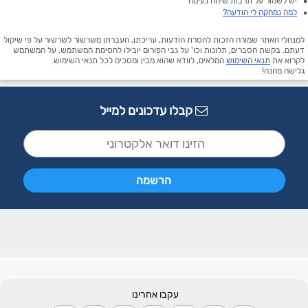
יש לשמור על תרבות שיחה נעימה
למה נמחקה לי הודעה?
למנהלי האתר שמורה הזכות להסרת הודעות, עריכתן, העברתן משרשור לשרשור על פי שיקול
דעתם. בקשת הסברים, תלונות וכו' על גבי הפורום יובילו לחסימת המשתמש. על המשתמש
לקרוא את
תנאי השימוש
המלאים, לוודא שהוא מבין ומסכים לכל תנאי השימוש.
גלישה מהנה!
קבלו עדכונים למייל
עקבו אחרינו