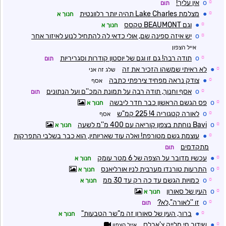
☼
o
אין עליך!
תום
☼
●
מצלמת Lake Charles תהיה יותר רלוונטית
חנוך א
☼
●
וגם BEAUMONT טקסס
חנוך א
☼
o
יש איזה ספינה שם, אולי כדאי לה להתחיל לנוע לאיזור אחר
אייל הצפון
☼
o
תודה רבה! גם זו וגם של יוסטון קודרות וסגריריות
תום
☼
●
לא ראיתי שמשהו הזכיר את זה
שלג זה אני
☼
●
צודק נראה מפחיד צירפתי כתבה
אסף
☼
o
אסף וחנוך, תודה רבה על תמונת המכ''ם ועל הנתונים
תום
☼
o
פס הגשם הראשון כבר חדר ליבשה
חנוך א
☼
o
לאורה קטגוריה 4! 225 קמ"ש
אסף
☼
o
Bavi נוחתת בצפון קוריאה עם 400 מ''מ לשעה
חנוך א
☼
●
עוצמת גשם מטורפת! ואלה עוד שאריותיו, הוא כבר בשלבי התפרקות
מתקדמים
תום
☼
●
עכשיו מדובר על הצפה של 6 מטר עומק
חנוך א
☼
o
התרעות טורנדו מערבית לניו אורליאנס
חנוך א
☼
o
כמויות הגשם עד כה רק עד 30 ממ
חנוך א
☼
o
העין של סאורון
חנוך א
☼
o
זו ''לאורה'',לא?
תום
☼
●
ברור, העין של סאורון זה מ"שר הטבעות"
חנוך א
☼
●
שידור חי מלייק צ'ארלס
אייל הצפון