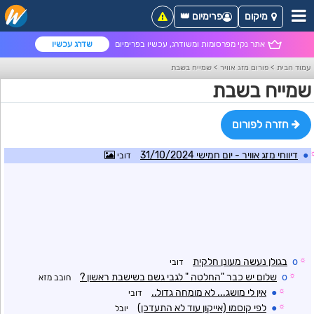
מיקום
פרימיום 👑
אתר נקי מפרסומות ומשודרג, עכשיו בפרימיום
שדרג עכשיו
עמוד הבית
>
פורום מזג אוויר
>
שמייח בשבת
שמייח בשבת
חזרה לפורום
●
דיווחי מזג אוויר - יום חמישי 31/10/2024
דובי
☼
o
בגולן נעשה מעונן חלקית
דובי
☼
o
שלום יש כבר "החלטה " לגבי גשם בשישבת ראשון ?
חובב מזא
☼
●
אין לי מושג... לא מומחה גדול..
דובי
☼
●
לפי קוסמו (אייקון עוד לא התעדכן)
יובל