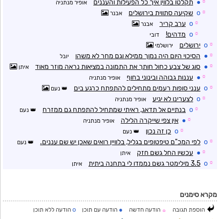
☼
●
תקלטו בלווין איך כל הפעילות והעננים
אופיר מנתניה
☼
o
שקיעה סתווית בירושלים
אבנר
☼
o
ערב קריר
אבנר
☼
o
מדהים!
דובי
☼
o
ירושלים
ירושלמי
☼
●
הסיכוי היום היה נמוך ממילא וגם מחר לא משהו
יובל
☼
●
סוג של צבע כחול חותך את התמונה במציאות נראה מוזר מאוד
איתן
☼
●
עננות גבוהה ובינוני בחוף
אופיר מנתניה
☼
o
ענני סופות רעמים מתחילים להתפתח כרגע בים
נעם
☼
o
לצערינו לא יגיע
אופיר מנתניה
☼
o
בנתיים אל תדאג, ראיתי שמתחיל להתפתח גם ממזרח
נעם
☼
●
אין צפי שייקרה הלילה
אופיר מנתניה
☼
o
כן זה נכון
נעם
☼
o
לפי המכ"ם טיפטופים בגליל, בלוויין רואים שאכן יש שם עננים.
נעם
☼
●
עכשיו החל גשם חזק
איתן
☼
o
3.5 מילימטר גשם נממדו לי בתחנה ביתית
איתן
מקרא סימנים
o
●
הוספת תגובה
הודעה חדשה
הודעה עם תוכן
הודעה ללא תוכן
☼