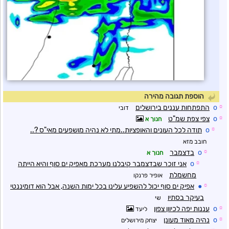
הוספת תגובה מהירה
☼
o
התפתחות עננים בירושלים
דובי
☼
o
צפי צפת שמ"ט
חנוך א
☼
o
תודה לכל העונים והאופציות..מתי לא נהיה מושפעים מאי"ס ?..
חובב מזא
☼
o
בדצמבר
חנוך א
☼
o
אני זוכר שבדצמבר קיבלנו מערכת מאפיק ים סוף והיא הייתה
מחשמלת
אופיר פרנקו
☼
●
אפיק ים סוף יכול להשפיע עלינו בכל ימות השנה, אבל הוא דומיננטי
בעיקר בסתיו
שי
☼
o
עננות יפה לכיוון צפון
ליעד
☼
o
נהיה מאוד מעונן
יצחק מירושלים