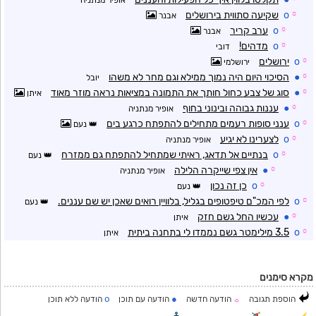
אופיר מנתניה
☼
o
שקיעה סתווית בירושלים
אבנר
☼
o
ערב קריר
אבנר
☼
o
מדהים!
דובי
☼
o
ירושלים
ירושלמי
☼
●
הסיכוי היום היה נמוך ממילא וגם מחר לא משהו
יובל
☼
●
סוג של צבע כחול חותך את התמונה במציאות נראה מוזר מאוד
איתן
☼
●
עננות גבוהה ובינוני בחוף
אופיר מנתניה
☼
o
ענני סופות רעמים מתחילים להתפתח כרגע בים
נעם
☼
o
לצערינו לא יגיע
אופיר מנתניה
☼
o
בנתיים אל תדאג, ראיתי שמתחיל להתפתח גם ממזרח
נעם
☼
●
אין צפי שייקרה הלילה
אופיר מנתניה
☼
o
כן זה נכון
נעם
☼
o
לפי המכ"ם טיפטופים בגליל, בלוויין רואים שאכן יש שם עננים.
נעם
☼
●
עכשיו החל גשם חזק
איתן
☼
o
3.5 מילימטר גשם נממדו לי בתחנה ביתית
איתן
מקרא סימנים
o
●
הוספת תגובה
הודעה חדשה
הודעה עם תוכן
הודעה ללא תוכן
☼