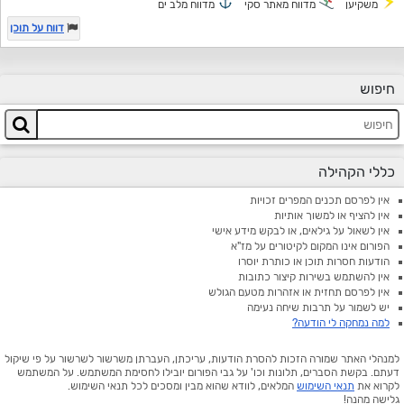
משקיען
מדווח מאתר סקי
מדווח מלב ים
דווח על תוכן
חיפוש
כללי הקהילה
אין לפרסם תכנים המפרים זכויות
אין להציף או למשוך אותיות
אין לשאול על גילאים, או לבקש מידע אישי
הפורום אינו המקום לקיטורים על מז"א
הודעות חסרות תוכן או כותרת יוסרו
אין להשתמש בשירות קיצור כתובות
אין לפרסם תחזית או אזהרות מטעם הגולש
יש לשמור על תרבות שיחה נעימה
למה נמחקה לי הודעה?
למנהלי האתר שמורה הזכות להסרת הודעות, עריכתן, העברתן משרשור לשרשור על פי שיקול
דעתם. בקשת הסברים, תלונות וכו' על גבי הפורום יובילו לחסימת המשתמש. על המשתמש
לקרוא את
תנאי השימוש
המלאים, לוודא שהוא מבין ומסכים לכל תנאי השימוש.
גלישה מהנה!