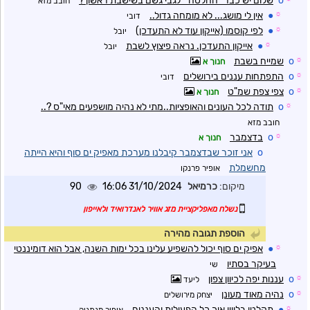
o
שלום יש כבר "החלטה " לגבי גשם בשישבת ראשון ?
חובב מזא
☼
●
אין לי מושג... לא מומחה גדול..
דובי
☼
●
לפי קוסמו (אייקון עוד לא התעדכן)
יובל
☼
●
אייקון התעדכן. נראה פיצוץ לשבת
יובל
☼
o
שמייח בשבת
חנוך א
☼
o
התפתחות עננים בירושלים
דובי
☼
o
צפי צפת שמ"ט
חנוך א
☼
o
תודה לכל העונים והאופציות..מתי לא נהיה מושפעים מאי"ס ?..
חובב מזא
☼
o
בדצמבר
חנוך א
o
אני זוכר שבדצמבר קיבלנו מערכת מאפיק ים סוף והיא הייתה
מחשמלת
אופיר פרנקו
מיקום:
כרמיאל
31/10/2024 16:06
90
נשלח מאפליקציית מזג אוויר לאנדרואיד ולאייפון
הוספת תגובה מהירה
☼
●
אפיק ים סוף יכול להשפיע עלינו בכל ימות השנה, אבל הוא דומיננטי
בעיקר בסתיו
שי
☼
o
עננות יפה לכיוון צפון
ליעד
☼
o
נהיה מאוד מעונן
יצחק מירושלים
☼
●
תקלטו בלווין איך כל הפעילות והעננים