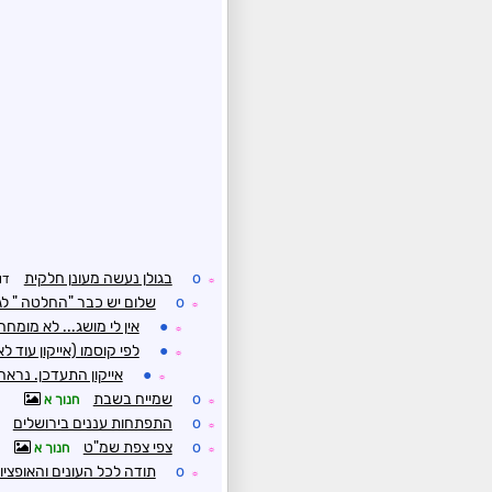
o
בגולן נעשה מעונן חלקית
דו
☼
o
שלום יש כבר "החלטה " לג
☼
●
אין לי מושג... לא מומחה 
☼
●
לפי קוסמו (אייקון עוד ל
☼
●
אייקון התעדכן. נראה
☼
o
שמייח בשבת
חנוך א
☼
o
התפתחות עננים בירושלים
☼
o
צפי צפת שמ"ט
חנוך א
☼
o
תודה לכל העונים והאופציו
☼