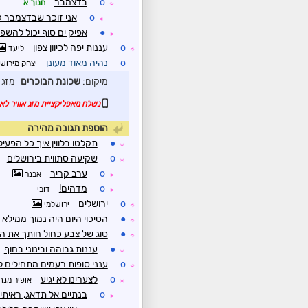
o
בדצמבר
חנוך א
☼
o
אני זוכר שבדצמבר ק
☼
●
אפיק ים סוף יכול להשפי
☼
o
עננות יפה לכיוון צפון
ליעד
☼
o
נהיה מאוד מעונן
יצחק מירוש
מיקום:
שכונת הבוכרים
מזג 
נשלח מאפליקציית מזג אוויר לאנ
הוספת תגובה מהירה
●
תקלטו בלווין איך כל הפעיל
☼
o
שקיעה סתווית בירושלים
☼
o
ערב קריר
אבנר
☼
o
מדהים!
דובי
☼
o
ירושלים
ירושלמי
☼
●
הסיכוי היום היה נמוך ממילא
☼
●
סוג של צבע כחול חותך את ה
☼
●
עננות גבוהה ובינוני בחוף
☼
o
ענני סופות רעמים מתחילים 
☼
o
לצערינו לא יגיע
אופיר מנת
☼
o
בנתיים אל תדאג, ראית
☼