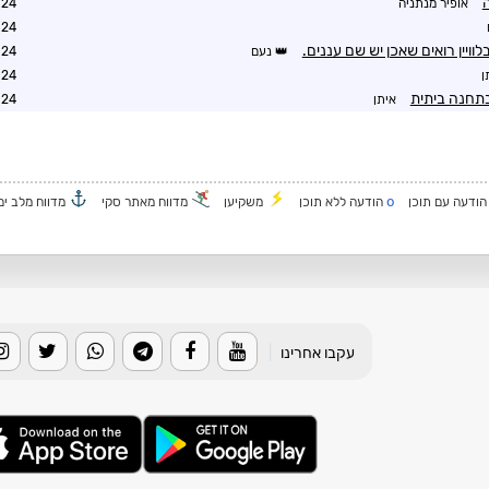
ה
אופיר מנתניה
0:15
0:15
וויין רואים שאכן יש שם עננים.
נעם
1:47
ן
2:46
איתן
3:11
o
ודעה עם תוכן
הודעה ללא תוכן
משקיען
מדווח מאתר סקי
מדווח מלב ים
עקבו אחרינו
|