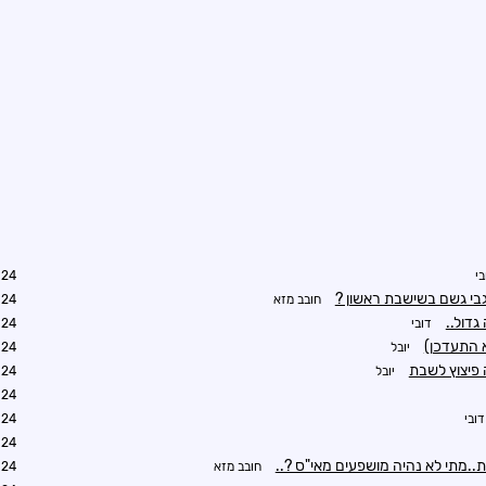
בי
9:42
בי גשם בשישבת ראשון ?
חובב מזא
0:00
גדול..
דובי
0:13
א התעדכן)
יובל
0:28
 פיצוץ לשבת
יובל
1:06
2:06
דובי
2:26
2:36
ת..מתי לא נהיה מושפעים מאי"ס ?..
חובב מזא
2:57