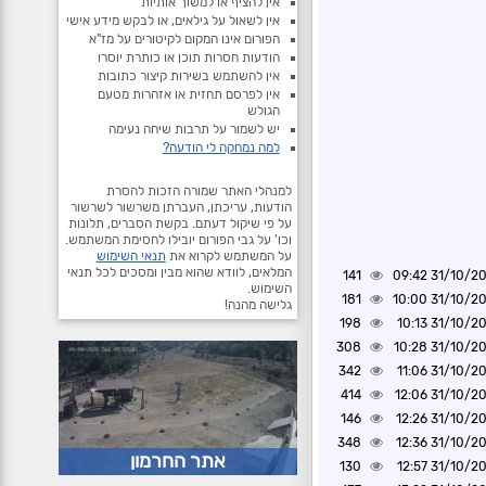
אין להציף או למשוך אותיות
אין לשאול על גילאים, או לבקש מידע אישי
הפורום אינו המקום לקיטורים על מז"א
הודעות חסרות תוכן או כותרת יוסרו
אין להשתמש בשירות קיצור כתובות
אין לפרסם תחזית או אזהרות מטעם
הגולש
יש לשמור על תרבות שיחה נעימה
למה נמחקה לי הודעה?
למנהלי האתר שמורה הזכות להסרת
הודעות, עריכתן, העברתן משרשור לשרשור
על פי שיקול דעתם. בקשת הסברים, תלונות
וכו' על גבי הפורום יובילו לחסימת המשתמש.
על המשתמש לקרוא את
תנאי השימוש
המלאים, לוודא שהוא מבין ומסכים לכל תנאי
141
31/10/2024 0
השימוש.
181
31/10/2024 1
גלישה מהנה!
198
31/10/2024 1
308
31/10/2024 1
342
31/10/2024 1
414
31/10/2024 1
146
31/10/2024 1
348
31/10/2024 1
אתר החרמון
130
31/10/2024 1