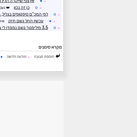
●
אין צפי שייקרה הליל
☼
o
כן זה נכון
נעם
☼
o
לפי המכ"ם טיפטופים בגליל, בל
☼
●
עכשיו החל גשם חזק
אית
☼
o
3.5 מילימטר גשם נממדו לי בתחנה ביתית
☼
מקרא סימנים
●
הוספת תגובה
הודעה חדשה
ה
☼