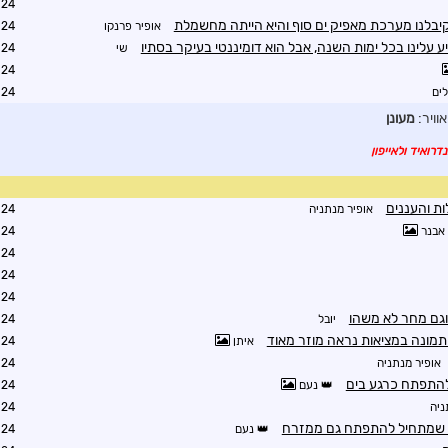
3:22
יבלנו מערכת מאפיק ים סוף והיא הייתה מחשמלת
אופיר פרנקו
6:06
ע עלינו בכל ימות השנה, אבל הוא דומיננטי בעיקר בסתיו
שי
7:43
3:14
לים
3:26
אוויר:
מעונן
דרואיד ולאייפון
ות והעננים
אופיר מנתניה
5:36
אבנר
6:45
7:04
9:18
6:34
 וגם מחר לא משהו
יובל
6:53
תמונה במציאות נראה מוזר מאוד
איתן
7:10
אופיר מנתניה
9:52
להתפתח כרגע בים
נעם
0:03
ניה
0:10
י שמתחיל להתפתח גם ממזרח
נעם
0:11