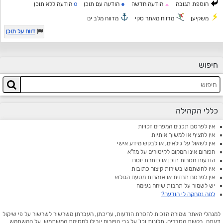
o
●
הוספת תגובה
הודעה חדשה
הודעה עם תוכן
הודעה ללא תוכן
☼
משקיען
מדווח מאתר סקי
מדווח מלב ים
דווח על תוכן
חיפוש
כללי הקהילה
אין לפרסם תכנים המפרים זכויות
אין להציף או למשוך אותיות
אין לשאול על גילאים, או לבקש מידע אישי
הפורום אינו המקום לקיטורים על מז"א
הודעות חסרות תוכן או כותרת יוסרו
אין להשתמש בשירות קיצור כתובות
אין לפרסם תחזית או אזהרות מטעם הגולש
יש לשמור על תרבות שיחה נעימה
למה נמחקה לי הודעה?
למנהלי האתר שמורה הזכות להסרת הודעות, עריכתן, העברתן משרשור לשרשור על פי שיקול
דעתם. בקשת הסברים, תלונות וכו' על גבי הפורום יובילו לחסימת המשתמש. על המשתמש