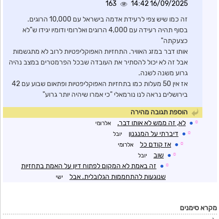
163
16/09/2025 14:42
זה כמו שיש צפי לרעידת אדמה בישראל עם 10,000 הרוגים.
בסוף תהיה רעידה עם 4,000 הרוגים ואלרומי ודומיו יגידו ש"לא
כצעקתה"
אותו דבר במזג האוויר. התחזיות האפוקליפטיות לרוב לא מתגשמות
אבל זה לא יכול להסתיר את העובדה שבכל הפרמטרים במצב נהיה
גרוע משנה לשנה.
אז אין 50 מעלות כמו בתחזיות האפוקליפטיות ופתאום שבוע עם 42
בירושלים נראה לנו נורמאלי "כי אמרו שיהיה יותר גרוע"
הוספת תגובה מהירה
☼
●
לא, זה ממש לא אותו דבר.
אלרומי
☼
●
דיברתי על המנגנון
יובל
☼
●
אז קודם כל
אלרומי
☼
●
שוב
יובל
☼
●
זה באמת לא המקום לפתוח דיון על האמת בתחזיות
שנוגעות להתחממות הגלובלית. אבל
ישי
מקרא סימנים