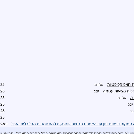
ת האפוקליפטיות
אלרומי
4:07
לות מציאות עגומה
יובל
4:42
ר.
אלרומי
7:18
יובל
7:53
מי
2:03
7:36
המקום לפתוח דיון על האמת בתחזיות שנוגעות להתחממות הגלובלית. אבל
ישי
8:58
ין שע"פ רוב המודלים ההתקדמות הטכנולוגית תאפשר בכל מקרה להאכיל יותר אנש