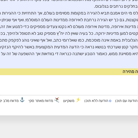
בחלקים נרחבים בגלובוס.
ס מי הים אמנם תביא להגירה במקומות מסוימים בעולם, אך התחזיות כי ההגירות ה
קצנות, גם כך יש הגירה נרחבת לאירופה ממדינות העולם המוסלמי, ואף אף שניתן ל
ינות אירופה, מדינות אירופה מעולם לא נקטו צעדים מספיקים כדי למנוע את זה, וד
טים למען מדיניות ירוקה. כל בעיה שאין לה יח"ץ מספיק טוב לא תטופל ולהיפך, 
לובלית באמת אינה מוסכמת, כמו שאלרומי כתב, ואל אף שאיני נוהג לפקפק סתם 
קר קטן שערכתי בנושא נראה כי הדעה המדעית המקצועית באשר להיקף הנזקים 
יא מסוייגת ממש, כאמור הטבע ישתנה כנראה די בוודאות אך ההשפעה של זה על 
ה מהירה
o
ודעה עם תוכן
הודעה ללא תוכן
משקיען
מדווח מאתר סקי
מדווח מלב ים