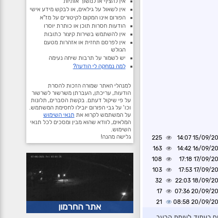
אין להציף או למשוך אותיות
אין לשאול על גילאים, או לבקש מידע אישי
הפורום אינו המקום לקיטורים על מז"א
הודעות חסרות תוכן או כותרת יוסרו
אין להשתמש בשירות קיצור כתובות
אין לפרסם תחזית או אזהרות מטעם
הגולש
יש לשמור על תרבות שיחה נעימה
למה נמחקה לי הודעה?
למנהלי האתר שמורה הזכות להסרת
הודעות, עריכתן, העברתן משרשור לשרשור
על פי שיקול דעתם. בקשת הסברים, תלונות
וכו' על גבי הפורום יובילו לחסימת המשתמש.
על המשתמש לקרוא את
תנאי השימוש
המלאים, לוודא שהוא מבין ומסכים לכל תנאי
השימוש.
גלישה מהנה!
225
15/09/2025 1
163
16/09/2025 1
108
17/09/2025 1
103
17/09/2025 1
32
18/09/2025 2
17
20/09/2025 0
21
20/09/2025 0
אתר החרמון
ים בעתיד, לעומת הרעב