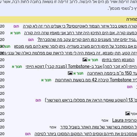
הווה זרימת אוויר מן הים אל היבשה. לרוב זרימה זו נושאת בחובה לחות רבה, אשר
 כ"גשמי מונסון".
מהירה
ה קורה פשוט בכל איזור הצמוד לאוקיינוסים? כי אצלינו הרי זה לא קורה
תום
1:07
כמעט קורה. אם הים התיכון היה יותר רחב אני מאמין שזה היה קורה
חנוך א
1:33
.נגיד ימים יותר מעוננים כמו היום קורים עקב מה שהסברת?
תום
1:37
 אם נסתכל על תימן ודרום מערב סעודיה, ניתן לומר שיש להם מעין מונסון
חנוך א
2:56
זה קטע, תת-מונסון. זה באמת היה לי מוזר לראות שם מפלצות כאלה של ענני גשם
2:59
המונסון היומי בתימן
חנוך א
5:29
חנוך א
1:02
חרונה
חנוך א
1:10
חנוך א
1:16
תום
1:35
0:13
רשור)
תום
2:00
2:01
סף
2:06
אסף
6:55
ל הסופות בשרשור של צוות האתר בשביל סדר
אסף
7:04
שמסכנים את חייהם וטסים לתוך המקום המסוכן ביותר לטיסה
תום
7:23