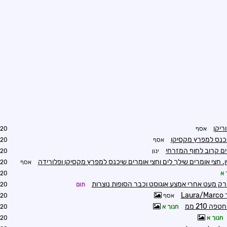
ריקן
אסף
2:13
שתכנס למפרץ מקסיקו
אסף
2:16
ים קרוב לחוף המזרחי
ינון
3:12
. חצי אומרים שילך לים וחצי אומרים שיכנס למפרץ מקסיקו ופלורידה
אסף
3:46
 א
3:34
רק מעט אחרי אמצע אוגוסט וכבר הסופות נוצרות
תום
6:02
אסף
9:22
חנוך א
9:33
חנוך א
9:39