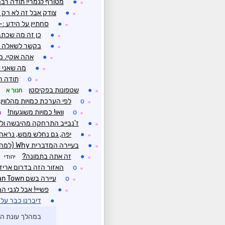
●
מטורף לגמרי! תודה רב
☼
●
צודק אבל זה לא רק 
☼
●
סחתיין על הידע :
☼
●
כן זה מה שכתבתי ב#1
☼
●
בקשר לשאלה נוצרו 11 סופות (ביניהם 2 הוריקנים ו
☼
●
אהה אוקיי. 
☼
●
מה שאני ש
☼
o
תודה ר
☼
●
שטפונות בפקיסטן
חנוך א
☼
o
לפי הערכת כמויות מהלווין
☼
o
וואו! כמויות משוגעות!
ת
☼
●
ז'נבייב התרחקה מהיבשה ולא
☼
●
יפה, גם נחלש ממש, נראה
☼
●
בעיירה המדברית Why (למה?) באריזונה ירדו השבוע רק 3 ממ
☼
●
זה אתה בתמונה?
יהודי
☼
o
האזור הזה בדרום אריזו
☼
o
עיירה בשם Mexican Town קצת צפונית ל-Why חטפה 15 ממ בשעה האחרונה
☼
●
פשייי! אבל לגבי ה
☼
●
דיברנו כבר על 
במהלך עונת הק