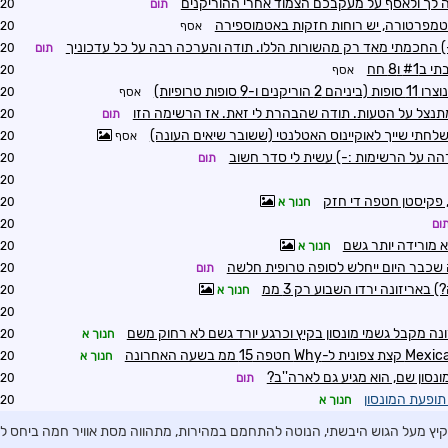
ה לך ולאסף על מעקבכם הצמוד אחרי ההוריקנים
תום
0:07
טמפרטורה, יש רוחות חזקות באטמוספירה
אסף
0:29
-) החכמתי מאד רק מהשורות הללו. תודה והערכה רבה על כל עדכוניך
תום
0:38
 ו8 חח
אסף
0:42
-9 סופות טרופיות)
אסף
0:45
מתנצל על הטעות. תודה שהבהרת לי זאת. אז הרשימה הזו
תום
0:55
לחתי שייך לאוקיינוס האטלנטי (ששובר שיאים העונה)
אסף
0:57
הה על הרשימות :-) עשית לי סדר חשוב
תום
1:28
5:46
, פקיסטן חטפה די חזק
חנוך א
5:48
ום
8:23
 מורידה יותר גשם
חנוך א
8:41
 שכבר היום ייחלש לסופה טרופית חלשה
תום
8:45
חנוך א
0:09
0:13
נה מקבל גשמי מונסון בקיץ וכרגע יורד גשם לא רחוק משם
חנוך א
0:30
חנוך א
0:35
מונסון שם, הוא מגיע גם לארה''ב?
תום
0:43
תופעת המונסון
חנוך א
0:56
יץ מעל הגוש היבשתי, הנוטה להתחמם במהירות, מתהווה מסת אוויר חמה ביחס לאו