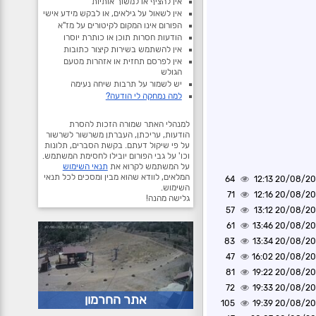
אין להציף או למשוך אותיות
אין לשאול על גילאים, או לבקש מידע אישי
הפורום אינו המקום לקיטורים על מז"א
הודעות חסרות תוכן או כותרת יוסרו
אין להשתמש בשירות קיצור כתובות
אין לפרסם תחזית או אזהרות מטעם
הגולש
יש לשמור על תרבות שיחה נעימה
למה נמחקה לי הודעה?
למנהלי האתר שמורה הזכות להסרת
הודעות, עריכתן, העברתן משרשור לשרשור
על פי שיקול דעתם. בקשת הסברים, תלונות
וכו' על גבי הפורום יובילו לחסימת המשתמש.
על המשתמש לקרוא את
תנאי השימוש
המלאים, לוודא שהוא מבין ומסכים לכל תנאי
64
20/08/2020 1
השימוש.
71
20/08/2020 1
גלישה מהנה!
57
20/08/2020 1
61
20/08/2020 1
83
20/08/2020 1
47
20/08/2020 1
81
20/08/2020 1
72
20/08/2020 1
אתר החרמון
105
20/08/2020 1