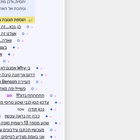
יחסית, ולכן מת
וניתכת אל הארץ
הוספת תגובה 
o
כן, נכון...ז
☼
o
אצלנו זה 
☼
o
וואלה..
☼
●
בעצם
☼
●
אי
☼
o
☼
●
ב-Why אמנם לא הייתי (לא זוכר למה) אבל ב-Tombstone (מצבת קבר) דווקא הייתי
☼
●
דרום אריזונה קיבלו עד 150 מ''מ ביממה הא
☼
o
העיירה Benson ליד Tombstone קיבלה 42 ממ בשעות האחרונות
☼
o
פשיייי! יפה מאד
☼
o
חחחחחח גדול!!!
תום
☼
●
עדכון קטן לגבי שקע טרופי מס' 13 (השקע שאסף הראה את מסלולו בראש הש
☼
●
נכון תודה
אסף
☼
●
ככה זה נראה עכשיו
א
☼
●
שקע מספר 13 רשמית סופה טרופית Laura
☼
o
מעכשיו תכתבו עידכונים ע
☼
●
אני באמת מצדיע לטייסים 
☼