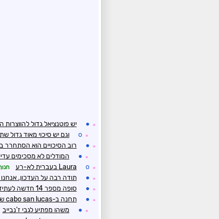
●
יש פוטנציאל גדול להווצרות הו
☼
o
וגם יש סיכוי מאוד גדול 
☼
●
רוב הסיכויים הוא הסתחרר ב
☼
●
המודלים לא מסכימים עדיין
☼
o
Laura בעברית לא-רע
חנוך
☼
●
תודה רבה על העדכון. אנחנו 
☼
●
סופה מספר 14 חדשה לעתיד Laura/Marco
☼
●
תחנה ב-cabo san lucas שחטפה 210 ממ
☼
●
משהו מפתיע לגבי ז'נבייב
☼