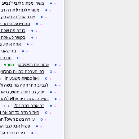
●
משהו מפתיע לגבי ז'נבייב
☼
●
מטורף לגמרי! תודה רב
☼
●
צודק אבל זה לא רק 
☼
●
סחתיין על הידע :
☼
●
כן זה מה שכתבתי ב#1
☼
●
בקשר לשאלה נוצרו 11 סופות (ביניהם 2 הוריקנים ו
☼
●
אהה אוקיי. 
☼
●
מה שאני ש
☼
o
תודה ר
☼
●
שטפונות בפקיסטן
חנוך א
☼
o
לפי הערכת כמויות מהלווין
☼
o
וואו! כמויות משוגעות!
ת
☼
●
ז'נבייב התרחקה מהיבשה ולא
☼
●
יפה, גם נחלש ממש, נראה
☼
●
בעיירה המדברית Why (למה?) באריזונה ירדו השבוע רק 3 ממ
☼
●
זה אתה בתמונה?
יהודי
☼
o
האזור הזה בדרום אריזו
☼
o
עיירה בשם Mexican Town קצת צפונית ל-Why חטפה 15 ממ בשעה האחרונה
☼
●
פשייי! אבל לגבי ה
☼
●
דיברנו כבר על 
☼