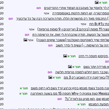
חנוך א
9:39
ה לך ולאסף על מעקבכם הצמוד אחרי ההוריקנים
תום
0:07
טמפרטורה, יש רוחות חזקות באטמוספירה
אסף
0:29
-) החכמתי מאד רק מהשורות הללו. תודה והערכה רבה על כל עדכוניך
תום
0:38
 ו8 חח
אסף
0:42
-9 סופות טרופיות)
אסף
0:45
מתנצל על הטעות. תודה שהבהרת לי זאת. אז הרשימה הזו
תום
0:55
לחתי שייך לאוקיינוס האטלנטי (ששובר שיאים העונה)
אסף
0:57
הה על הרשימות :-) עשית לי סדר חשוב
תום
1:28
5:46
, פקיסטן חטפה די חזק
חנוך א
5:48
ום
8:23
 מורידה יותר גשם
חנוך א
8:41
 שכבר היום ייחלש לסופה טרופית חלשה
תום
8:45
חנוך א
0:09
0:13
נה מקבל גשמי מונסון בקיץ וכרגע יורד גשם לא רחוק משם
חנוך א
0:30
חנוך א
0:35
מונסון שם, הוא מגיע גם לארה''ב?
תום
0:43
תופעת המונסון
חנוך א
0:56