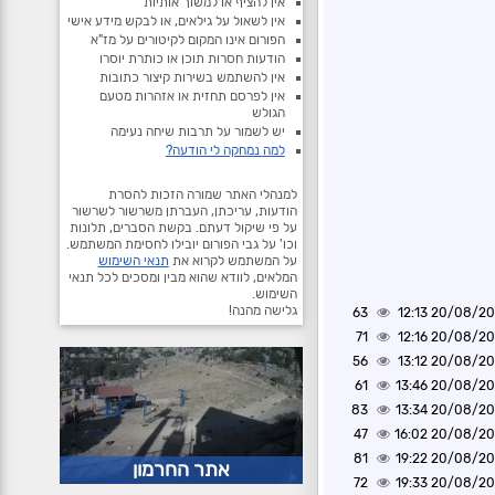
אין להציף או למשוך אותיות
אין לשאול על גילאים, או לבקש מידע אישי
הפורום אינו המקום לקיטורים על מז"א
הודעות חסרות תוכן או כותרת יוסרו
אין להשתמש בשירות קיצור כתובות
אין לפרסם תחזית או אזהרות מטעם
הגולש
יש לשמור על תרבות שיחה נעימה
למה נמחקה לי הודעה?
למנהלי האתר שמורה הזכות להסרת
הודעות, עריכתן, העברתן משרשור לשרשור
על פי שיקול דעתם. בקשת הסברים, תלונות
וכו' על גבי הפורום יובילו לחסימת המשתמש.
על המשתמש לקרוא את
תנאי השימוש
המלאים, לוודא שהוא מבין ומסכים לכל תנאי
השימוש.
גלישה מהנה!
63
20/08/2020 1
71
20/08/2020 1
56
20/08/2020 1
61
20/08/2020 1
83
20/08/2020 1
47
20/08/2020 1
81
20/08/2020 1
אתר החרמון
72
20/08/2020 1