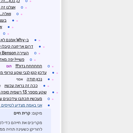
o
כן, נכון...ז
☼
o
אצלנו זה 
☼
o
וואלה..
☼
●
בעצם
☼
●
אי
☼
o
☼
●
ב-Why אמנם לא הייתי (לא זוכר למה) אבל ב-Tombstone (מצבת קבר) דווקא הייתי
☼
●
דרום אריזונה קיבלו עד 150 מ''מ ביממה הא
☼
o
העיירה Benson ליד Tombstone קיבלה 42 ממ בשעות האחרונות
☼
o
פשיייי! יפה מאד
☼
o
חחחחחח גדול!!!
תום
☼
●
עדכון קטן לגבי שקע טרופי מס' 13 (השקע שאסף הראה את מסלולו בראש הש
☼
●
נכון תודה
אסף
☼
●
ככה זה נראה עכשיו
א
☼
●
שקע מספר 13 רשמית סופה טרופית Laura
☼
o
מעכשיו תכתבו עידכונים ע
☼
●
אני באמת מצדיע לטייסים 
מיקום:
קרית חיים
מקריבים את חייהם כדי לספ
להוריקן כשעינה תהיה ממש ב