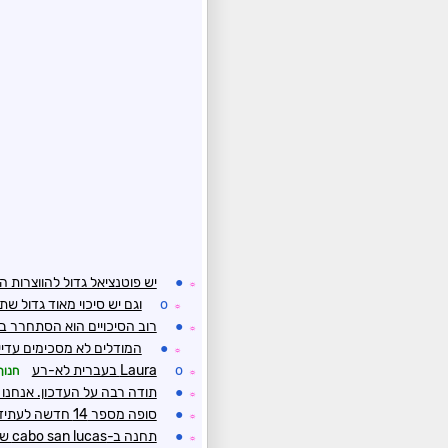
●
יש פוטנציאל גדול להווצרות הו
☼
o
וגם יש סיכוי מאוד גדול 
☼
●
רוב הסיכויים הוא הסתחרר ב
☼
●
המודלים לא מסכימים עדיין
☼
o
Laura בעברית לא-רע
חנוך
☼
●
תודה רבה על העדכון. אנחנו 
☼
●
סופה מספר 14 חדשה לעתיד Laura/Marco
☼
●
תחנה ב-cabo san lucas שחטפה 210 ממ
☼