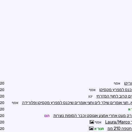
ריקן
אסף
2:13
שתכנס למפרץ מקסיקו
אסף
2:16
ים קרוב לחוף המזרחי
ינון
3:12
. חצי אומרים שילך לים וחצי אומרים שיכנס למפרץ מקסיקו ופלורידה
אסף
3:46
 א
3:34
רק מעט אחרי אמצע אוגוסט וכבר הסופות נוצרות
תום
6:02
אסף
9:22
חנוך א
9:33