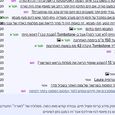
ה קורה פשוט בכל איזור הצמוד לאוקיינוסים? כי אצלינו הרי זה לא קורה
תום
1:07
כמעט קורה. אם הים התיכון היה יותר רחב אני מאמין שזה היה קורה
חנוך א
1:33
.נגיד ימים יותר מעוננים כמו היום קורים עקב מה שהסברת?
תום
1:37
 אם נסתכל על תימן ודרום מערב סעודיה, ניתן לומר שיש להם מעין מונסון
חנוך א
2:56
זה קטע, תת-מונסון. זה באמת היה לי מוזר לראות שם מפלצות כאלה של ענני גשם
2:59
המונסון היומי בתימן
חנוך א
5:29
חנוך א
1:02
חרונה
חנוך א
1:10
חנוך א
1:16
תום
1:35
0:13
רשור)
תום
2:00
2:01
סף
2:06
אסף
6:55
ל הסופות בשרשור של צוות האתר בשביל סדר
אסף
7:04
שמסכנים את חייהם וטסים לתוך המקום המסוכן ביותר לטיסה
תום
7:23
ק מידע קריטי ומציל חיים, עבודת קודש מאין כמוה. מסלולה של ''לאורה'' התעדכן
ין מיאמי לניו אורלינס אבל זה כמובן נתון לשינויים