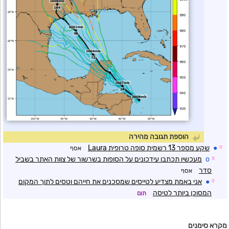
הוספת תגובה מהירה
☼
●
שקע מספר 13 רשמית סופה טרופית Laura
אסף
☼
o
מעכשיו תכתבו עידכונים על הסופות בשרשור של צוות האתר בשביל
סדר
אסף
☼
●
אני באמת מצדיע לטייסים שמסכנים את חייהם וטסים לתוך המקום
המסוכן ביותר לטיסה
תום
מקרא סימנים