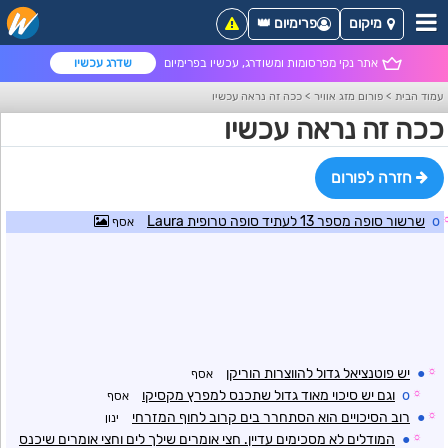
מיקום
פרימיום 👑
אתר נקי מפרסומות ומשודרג, עכשיו בפרימיום
שדרג עכשיו
עמוד הבית
>
פורום מזג אוויר
>
ככה זה נראה עכשיו
ככה זה נראה עכשיו
חזרה לפורום
o
שרשור סופה מספר 13 לעתיד סופה טרופית Laura
אסף
☼
●
יש פוטנציאל גדול להווצרות הוריקן
אסף
☼
o
וגם יש סיכוי מאוד גדול שתכנס למפרץ מקסיקו
אסף
☼
●
רוב הסיכויים הוא הסתחרר בים קרוב לחוף המזרחי
ינון
☼
●
המודלים לא מסכימים עדיין. חצי אומרים שילך לים וחצי אומרים שיכנס