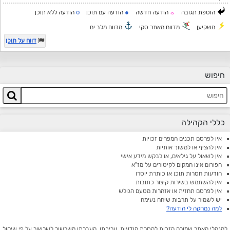
o
●
הוספת תגובה
הודעה חדשה
הודעה עם תוכן
הודעה ללא תוכן
☼
משקיען
מדווח מאתר סקי
מדווח מלב ים
דווח על תוכן
חיפוש
כללי הקהילה
אין לפרסם תכנים המפרים זכויות
אין להציף או למשוך אותיות
אין לשאול על גילאים, או לבקש מידע אישי
הפורום אינו המקום לקיטורים על מז"א
הודעות חסרות תוכן או כותרת יוסרו
אין להשתמש בשירות קיצור כתובות
אין לפרסם תחזית או אזהרות מטעם הגולש
יש לשמור על תרבות שיחה נעימה
למה נמחקה לי הודעה?
למנהלי האתר שמורה הזכות להסרת הודעות, עריכתן, העברתן משרשור לשרשור על פי שיקול