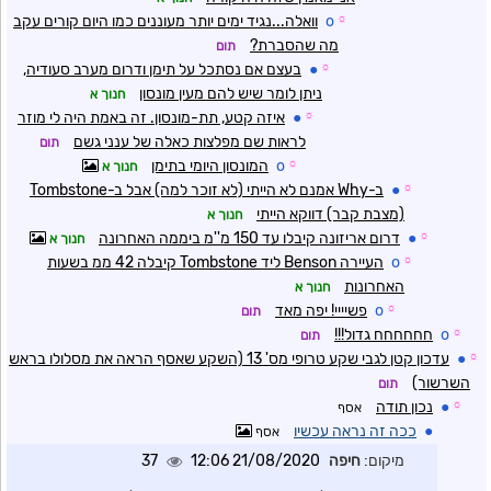
☼
o
וואלה...נגיד ימים יותר מעוננים כמו היום קורים עקב
מה שהסברת?
תום
☼
●
בעצם אם נסתכל על תימן ודרום מערב סעודיה,
ניתן לומר שיש להם מעין מונסון
חנוך א
☼
●
איזה קטע, תת-מונסון. זה באמת היה לי מוזר
לראות שם מפלצות כאלה של ענני גשם
תום
☼
o
המונסון היומי בתימן
חנוך א
☼
●
ב-Why אמנם לא הייתי (לא זוכר למה) אבל ב-Tombstone
(מצבת קבר) דווקא הייתי
חנוך א
☼
●
דרום אריזונה קיבלו עד 150 מ''מ ביממה האחרונה
חנוך א
☼
o
העיירה Benson ליד Tombstone קיבלה 42 ממ בשעות
האחרונות
חנוך א
☼
o
פשיייי! יפה מאד
תום
☼
o
חחחחחח גדול!!!
תום
☼
●
עדכון קטן לגבי שקע טרופי מס' 13 (השקע שאסף הראה את מסלולו בראש
השרשור)
תום
☼
●
נכון תודה
אסף
●
ככה זה נראה עכשיו
אסף
מיקום:
חיפה
21/08/2020 12:06
37