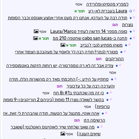
למפרץ מקסיקו ופלורידה
אסף
☼
o
Laura בעברית לא-רע
חנוך א
☼
●
תודה רבה על העדכון. אנחנו רק מעט אחרי אמצע אוגוסט וכבר הסופות
נוצרות
תום
☼
●
סופה מספר 14 חדשה לעתיד Laura/Marco
אסף
☼
●
תחנה ב-cabo san lucas שחטפה 210 ממ
חנוך א
☼
●
משהו מפתיע לגבי ז'נבייב
חנוך א
☼
●
מטורף לגמרי! תודה רבה לך ולאסף על מעקבכם הצמוד אחרי
ההוריקנים
תום
☼
●
צודק אבל זה לא רק טמפרטורה, יש רוחות חזקות באטמוספירה
אסף
☼
●
סחתיין על הידע :-) החכמתי מאד רק מהשורות הללו. תודה
והערכה רבה על כל עדכוניך
תום
☼
●
כן זה מה שכתבתי ב#1 ו8 חח
אסף
☼
●
בקשר לשאלה נוצרו 11 סופות (ביניהם 2 הוריקנים ו-9 סופות
טרופיות)
אסף
☼
●
אהה אוקיי. מתנצל על הטעות. תודה שהבהרת לי זאת. אז
הרשימה הזו
תום
☼
●
מה שאני שלחתי שייך לאוקיינוס האטלנטי (ששובר
שיאים העונה)
אסף