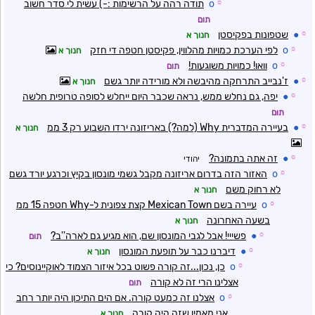
☼
o
תודה רהה על הרשימות :-) עשית לי סדר חשוב
תום
☼
●
שטפונות בפקיסטן
חנוך א
☼
o
לפי הערכת כמויות מהלווין, פקיסטן חטפה די חזק
חנוך א
☼
o
וואו! כמויות משוגעות!
תום
☼
●
ז'נבייב התרחקה מהיבשה ולא מורידה יותר גשם
חנוך א
☼
●
יפה, גם נחלש ממש, נראה שכבר היום ייחלש לסופה טרופית חלשה
תום
☼
●
בעיירה המדברית Why (למה?) באריזונה ירדו השבוע רק 3 ממ
חנוך א
☼
●
זה אתה בתמונה?
יהודי
☼
o
האזור הזה בדרום אריזונה מקבל גשמי מונסון בקיץ וכרגע יורד גשם
לא רחוק משם
חנוך א
☼
o
עיירה בשם Mexican Town קצת צפונית ל-Why חטפה 15 ממ
בשעה האחרונה
חנוך א
☼
●
פשייי! אבל לגבי המונסון שם, הוא מגיע גם לארה''ב?
תום
☼
●
דיברנו כבר על תופעת המונסון
חנוך א
☼
o
כן, נכון...זה קורה פשוט בכל איזור הצמוד לאוקיינוסים? כי
אצלינו הרי זה לא קורה
תום
☼
o
אצלנו זה כמעט קורה. אם הים התיכון היה יותר רחב
אני מאמין שזה היה קורה
חנוך א