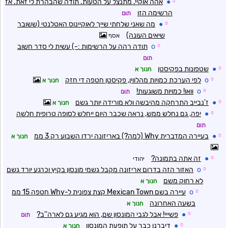
☼
●
אהה אוקיי. מתנצל על הטעות. תודה שהבהרת לי זאת. אז
הרשימה הזו
תום
☼
●
מה שאני שלחתי שייך לאוקיינוס האטלנטי (ששובר
שיאים העונה)
אסף
☼
o
תודה רהה על הרשימות :-) עשית לי סדר חשוב
תום
☼
●
שטפונות בפקיסטן
חנוך א
☼
o
לפי הערכת כמויות מהלווין, פקיסטן חטפה די חזק
חנוך א
☼
o
וואו! כמויות משוגעות!
תום
☼
●
ז'נבייב התרחקה מהיבשה ולא מורידה יותר גשם
חנוך א
☼
●
יפה, גם נחלש ממש, נראה שכבר היום ייחלש לסופה טרופית חלשה
תום
☼
●
בעיירה המדברית Why (למה?) באריזונה ירדו השבוע רק 3 ממ
חנוך א
☼
●
זה אתה בתמונה?
יהודי
☼
o
האזור הזה בדרום אריזונה מקבל גשמי מונסון בקיץ וכרגע יורד גשם
לא רחוק משם
חנוך א
☼
o
עיירה בשם Mexican Town קצת צפונית ל-Why חטפה 15 ממ
בשעה האחרונה
חנוך א
☼
●
פשייי! אבל לגבי המונסון שם, הוא מגיע גם לארה''ב?
תום
☼
●
דיברנו כבר על תופעת המונסון
חנוך א