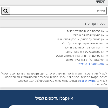
חיפוש
כללי הקהילה
אין לפרסם תכנים המפרים זכויות
אין להציף או למשוך אותיות
אין לשאול על גילאים, או לבקש מידע אישי
הפורום אינו המקום לקיטורים על מז"א
הודעות חסרות תוכן או כותרת יוסרו
אין להשתמש בשירות קיצור כתובות
אין לפרסם תחזית או אזהרות מטעם הגולש
יש לשמור על תרבות שיחה נעימה
למה נמחקה לי הודעה?
למנהלי האתר שמורה הזכות להסרת הודעות, עריכתן, העברתן משרשור לשרשור על פי שיקול
דעתם. בקשת הסברים, תלונות וכו' על גבי הפורום יובילו לחסימת המשתמש. על המשתמש
לקרוא את
תנאי השימוש
המלאים, לוודא שהוא מבין ומסכים לכל תנאי השימוש.
גלישה מהנה!
קבלו עדכונים למייל