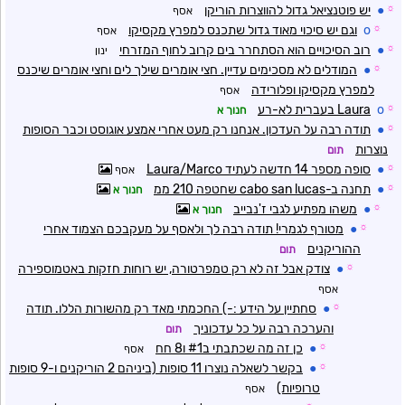
☼
●
יש פוטנציאל גדול להווצרות הוריקן
אסף
☼
o
וגם יש סיכוי מאוד גדול שתכנס למפרץ מקסיקו
אסף
☼
●
רוב הסיכויים הוא הסתחרר בים קרוב לחוף המזרחי
ינון
☼
●
המודלים לא מסכימים עדיין. חצי אומרים שילך לים וחצי אומרים שיכנס
למפרץ מקסיקו ופלורידה
אסף
☼
o
Laura בעברית לא-רע
חנוך א
☼
●
תודה רבה על העדכון. אנחנו רק מעט אחרי אמצע אוגוסט וכבר הסופות
נוצרות
תום
☼
●
סופה מספר 14 חדשה לעתיד Laura/Marco
אסף
☼
●
תחנה ב-cabo san lucas שחטפה 210 ממ
חנוך א
☼
●
משהו מפתיע לגבי ז'נבייב
חנוך א
☼
●
מטורף לגמרי! תודה רבה לך ולאסף על מעקבכם הצמוד אחרי
ההוריקנים
תום
☼
●
צודק אבל זה לא רק טמפרטורה, יש רוחות חזקות באטמוספירה
אסף
☼
●
סחתיין על הידע :-) החכמתי מאד רק מהשורות הללו. תודה
והערכה רבה על כל עדכוניך
תום
☼
●
כן זה מה שכתבתי ב#1 ו8 חח
אסף
☼
●
בקשר לשאלה נוצרו 11 סופות (ביניהם 2 הוריקנים ו-9 סופות
טרופיות)
אסף