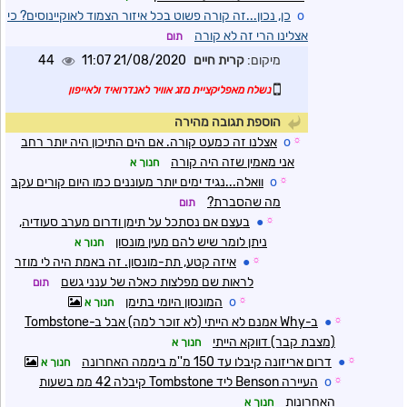
o
כן, נכון...זה קורה פשוט בכל איזור הצמוד לאוקיינוסים? כי
אצלינו הרי זה לא קורה
תום
מיקום:
קרית חיים
21/08/2020 11:07
44
נשלח מאפליקציית מזג אוויר לאנדרואיד ולאייפון
הוספת תגובה מהירה
☼
o
אצלנו זה כמעט קורה. אם הים התיכון היה יותר רחב
אני מאמין שזה היה קורה
חנוך א
☼
o
וואלה...נגיד ימים יותר מעוננים כמו היום קורים עקב
מה שהסברת?
תום
☼
●
בעצם אם נסתכל על תימן ודרום מערב סעודיה,
ניתן לומר שיש להם מעין מונסון
חנוך א
☼
●
איזה קטע, תת-מונסון. זה באמת היה לי מוזר
לראות שם מפלצות כאלה של ענני גשם
תום
☼
o
המונסון היומי בתימן
חנוך א
☼
●
ב-Why אמנם לא הייתי (לא זוכר למה) אבל ב-Tombstone
(מצבת קבר) דווקא הייתי
חנוך א
☼
●
דרום אריזונה קיבלו עד 150 מ''מ ביממה האחרונה
חנוך א
☼
o
העיירה Benson ליד Tombstone קיבלה 42 ממ בשעות
האחרונות
חנוך א