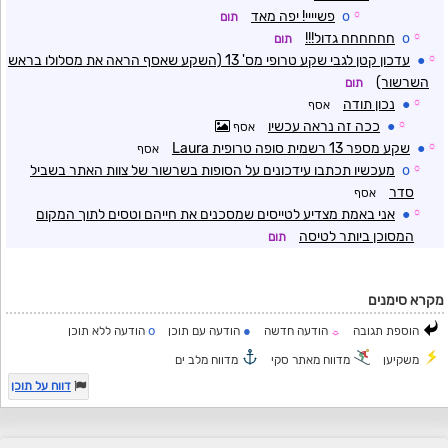
☼
o
פשיייי! יפה מאד
תום
☼
o
חחחחחח גדול!!!
תום
☼
●
עדכון קטן לגבי שקע טרופי מס' 13 (השקע שאסף הראה את מסלולו בראש
השרשור)
תום
☼
●
נכון תודה
אסף
☼
●
ככה זה נראה עכשיו
אסף
☼
●
שקע מספר 13 רשמית סופה טרופית Laura
אסף
☼
o
מעכשיו תכתבו עידכונים על הסופות בשרשור של צוות האתר בשביל
סדר
אסף
☼
●
אני באמת מצדיע לטייסים שמסכנים את חייהם וטסים לתוך המקום
המסוכן ביותר לטיסה
תום
מקרא סימנים
o
●
הוספת תגובה
הודעה חדשה
הודעה עם תוכן
הודעה ללא תוכן
☼
משקיען
מדווח מאתר סקי
מדווח מלב ים
דווח על תוכן