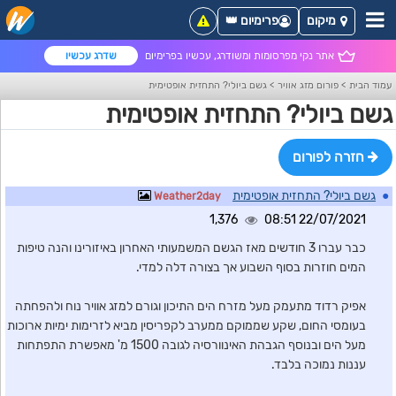
מיקום
פרימיום 👑
אתר נקי מפרסומות ומשודרג, עכשיו בפרימיום
שדרג עכשיו
עמוד הבית
>
פורום מזג אוויר
>
גשם ביולי? התחזית אופטימית
גשם ביולי? התחזית אופטימית
חזרה לפורום
●
גשם ביולי? התחזית אופטימית
Weather2day
1,376
22/07/2021 08:51
כבר עברו 3 חודשים מאז הגשם המשמעותי האחרון באיזורינו והנה טיפות
המים חוזרות בסוף השבוע אך בצורה דלה למדי.
אפיק רדוד מתעמק מעל מזרח הים התיכון וגורם למזג אוויר נוח ולהפחתה
בעומסי החום, שקע שממוקם ממערב לקפריסין מביא לזרימות ימיות ארוכות
מעל הים ובנוסף הגבהת האינוורסיה לגובה 1500 מ' מאפשרת התפתחות
עננות נמוכה בלבד.