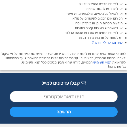
אין לפרסם תכנים המפרים זכויות
אין להציף או למשוך אותיות
אין לשאול על גילאים, או לבקש מידע אישי
הפורום אינו המקום לקיטורים על מז"א
הודעות חסרות תוכן או כותרת יוסרו
אין להשתמש בשירות קיצור כתובות
אין לפרסם תחזית או אזהרות מטעם הגולש
יש לשמור על תרבות שיחה נעימה
למה נמחקה לי הודעה?
למנהלי האתר שמורה הזכות להסרת הודעות, עריכתן, העברתן משרשור לשרשור על פי שיקול
דעתם. בקשת הסברים, תלונות וכו' על גבי הפורום יובילו לחסימת המשתמש. על המשתמש
לקרוא את
תנאי השימוש
המלאים, לוודא שהוא מבין ומסכים לכל תנאי השימוש.
גלישה מהנה!
קבלו עדכונים למייל