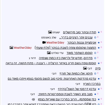
☼
●
תודה ובוקר טוב מירושלים
ישעיהו
☼
o
עננים יותר רציניים בדרך..
שלג באוגוסט
☼
●
אנימציית עננות הבוקר
Weather2day
☼
●
הפצצה שקוסמו צופה לשבת בבוקר (פלח שעתי)
Weather2day
☼
o
קוסמו השתפר מאוד
עדי טולדנו
☼
o
מדהים, חודש יולי ולראות כזו כמות שצפויה
דרור ג
☼
●
קוסמו צופה גשם חריג באיזור הרצליה - רעננה - פתח תקווה. זה נראה
פייק
דובי
☼
o
תיקון: אלו כמויות של חורף
דובי
☼
●
עדכון מהדקות האחרונות: סיכוי טוב לגשם מקומי בצפון וייתכן מאוד גם
במרכז הארץ
דובי
☼
●
עדכון דרמטי של השמ"ט>>>>
דובי
☼
●
מצב מזג האוויר לשבת וטמפרטורות חזויות:
דובי
☼
●
כפי שמסתמן.. הרוב במרכז עם שאריות בצפון
dji
☼
o
לפי GEM ביום שבת רוב הגשם נראה שמתרכז דווקא יותר במרכז כמו