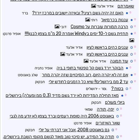
שאמרתם
אדיר אלעד
☼
●
האם זה יהיה גשם רציני? ובאיזה יישובים במרכז יירד?
ברד
☼
●
עננות בכרמיאל
רותי
☼
o
הרבה תמורות עוברות על Cosmo
דובי
☼
●
תחזית גשם ל-10 ימים בWindy אומרת 20 מ"מ בצפון לבנון!!!!
אופיר פרנקו
☼
o
עננים כהים בראשון לציון
אדיר אלעד
☼
o
עננים כהים בראשון לציון
אדיר אלעד
☼
o
עוד תמונה
אדיר אלעד
☼
●
הבוקר יירד גשם קל טפטוף בחופי נ.ניה
אופיר נתניה
☼
●
אם זה לא יקרה היום, רוב הסיכויים שזה יקרה מחר
שלג באוגוסט
☼
o
עד 2 ממ בירושלים!! שיא כל הזמנים לחודש יולי
חבקוק
☼
o
בטוח ?
.ומר - ירושלים
☼
●
מאז תחילת המדידות לא ירד גשם מדיד (0.3 ממ ומעלה) בירושלים
ביולי מעולם
חבקוק
☼
o
יפה, תודה
שמאי
☼
o
באוגוסט 2006 היה סופות רעמים וברד בצפון לא יודע מה לגבי
שאר האיזורים
אופיר פרנקו
☼
o
גם באוגוסט 2008, אבל אני דברתי על יולי
חבקוק
☼
o
תודה על המידע. יש סיכוי טוב מאוד לגשם מקומי השבת בירושלים,