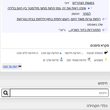
בשעות הצהריים
דובי
☼
●
איפה ראית את זה, צפוי פחות מחצי מילימטר בין היום בלילה
למחר
חבקוק
☼
o
רוחות ערות מאוד היום, רועש יחסית בחוץ ודלתות בבית נטרקות
שלג באוגוסט
☼
o
התקררות כדור הארץ...
ג'ינג'י
מקרא סימנים
o
●
הוספת תגובה
הודעה חדשה
הודעה עם תוכן
הודעה ללא תוכן
☼
משקיען
מדווח מאתר סקי
מדווח מלב ים
דווח על תוכן
חיפוש
כללי הקהילה