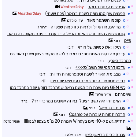
o
עננים יותר רציניים בדרך..
שלג באוגוסט
☼
●
אנימציית עננות הבוקר
Weather2day
☼
●
הפצצה שקוסמו צופה לשבת בבוקר (פלח שעתי)
Weather2day
☼
o
קוסמו השתפר מאוד
עדי טולדנו
☼
o
מדהים, חודש יולי ולראות כזו כמות שצפויה
דרור ג
☼
●
קוסמו צופה גשם חריג באיזור הרצליה - רעננה - פתח תקווה. זה נראה
פייק
דובי
☼
o
תיקון: אלו כמויות של חורף
דובי
☼
●
עדכון מהדקות האחרונות: סיכוי טוב לגשם מקומי בצפון וייתכן מאוד גם
במרכז הארץ
דובי
☼
●
עדכון דרמטי של השמ"ט>>>>
דובי
☼
●
מצב מזג האוויר לשבת וטמפרטורות חזויות:
דובי
☼
●
כפי שמסתמן.. הרוב במרכז עם שאריות בצפון
dji
☼
o
לפי GEM ביום שבת רוב הגשם נראה שמתרכז דווקא יותר במרכז כמו
שאמרתם
אדיר אלעד
☼
●
האם זה יהיה גשם רציני? ובאיזה יישובים במרכז יירד?
ברד
☼
●
עננות בכרמיאל
רותי
☼
o
הרבה תמורות עוברות על Cosmo
דובי
☼
●
תחזית גשם ל-10 ימים בWindy אומרת 20 מ"מ בצפון לבנון!!!!
אופיר פרנקו
☼
o
עננים כהים בראשון לציון
אדיר אלעד