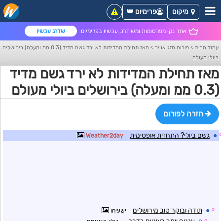
מיקום
פרימיום 👑
אתר נקי מפרסומות ומשודרג, עכשיו בפרימיום
שדרג עכשיו
עמוד הבית
>
פורום מזג אוויר
>
מאז תחילת המדידות לא ירד גשם מדיד (0.3 ממ ומעלה) בירושלים
ביולי מעולם
מאז תחילת המדידות לא ירד גשם מדיד
(0.3 ממ ומעלה) בירושלים ביולי מעולם
חזרה לפורום
●
גשם ביולי? התחזית אופטימית
Weather2day
☼
●
תודה ובוקר טוב מירושלים
ישעיהו
☼