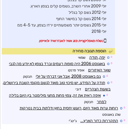
יולי 2009 אחרי השרב, גשמים קלים בצפון הארץ.
יולי 2012 גשם קל בגליל
יולי 2014 גשם קל במישור החוף
יולי 2015 גשמים יותר משמעותיים ירדו בצפון, עד 4-5 ממ
יולי 2018
נשלח מאפליקציית מזג אוויר לאנדרואיד ולאייפון
הוספת תגובה מהירה
☼
o
יפה, תודה
שמאי
☼
o
באוגוסט 2006 היה סופות רעמים וברד בצפון לא יודע מה לגבי
שאר האיזורים
אופיר פרנקו
☼
o
גם באוגוסט 2008, אבל אני דברתי על יולי
חבקוק
☼
o
תודה על המידע. יש סיכוי טוב מאוד לגשם מקומי השבת בירושלים,
בשעות הצהריים
דובי
☼
●
איפה ראית את זה, צפוי פחות מחצי מילימטר בין היום בלילה
למחר
חבקוק
☼
o
רוחות ערות מאוד היום, רועש יחסית בחוץ ודלתות בבית נטרקות
שלג באוגוסט
☼
o
התקררות כדור הארץ...
ג'ינג'י