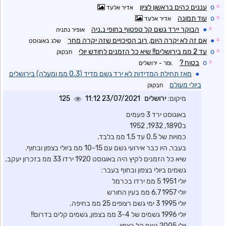
☼
o
עננים כהים בראשון לציון
אדיר אלעד
☼
o
עוד תמונה
אדיר אלעד
☼
●
הבוקר יירד גשם קל טפטוף בחופי נ.ניה
אופיר נתניה
☼
●
אם זה לא יקרה היום, רוב הסיכויים שזה יקרה מחר
שלג באוגוסט
☼
o
עד 2 ממ בירושלים!! שיא כל הזמנים לחודש יולי
חבקוק
☼
o
בטוח ?
.ומר - ירושלים
●
מאז תחילת המדידות לא ירד גשם מדיד (0.3 ממ ומעלה) בירושלים
ביולי מעולם
חבקוק
מיקום:
ירושלים
23/07/2021 11:12
125
באוגוסט ירד 3 פעמים
ב1890, 1932, 1952
כמויות של 0.5 עד 1.5 ממ בלבד.
בעבר, היו כבר אירועי גשם עם 10-15 ממ ביולי בצפון ובחוף.
שיא כל הזמנים לקיץ היה באוגוסט 1920 ירדו 33 ממ בזכרון יעקב.
גשמים ביולי בצפון ובחוף בעבר:
יולי 1951 5 ממ ירדו בכרמל
יולי 1957 6.7 ממ בעין החורש
יולי 1995 3 ימי גשם רצופים 25 ממ בחיפה.
יולי 1996 גשמים של 3-4 ממ בצפון, גשמים קלים בדרום!!
יולי 2005 גשם קל בצפון.