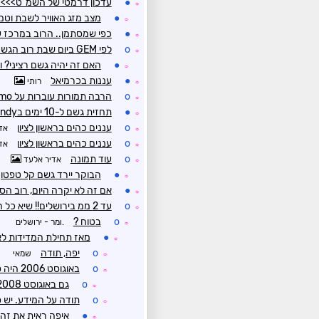
●
עדכון דרמטי של השמ"ט>>>>
☼
●
מצב מזג האוויר לשבת וטמפ
☼
●
כפי שמסתמן.. הרוב במרכז ע
☼
o
לפי GEM ביום שבת רוב הגשם נראה שמתרכז דווקא יותר במרכז כמו שאמרתם
☼
●
האם זה יהיה גשם רציני? ו
☼
●
עננות בכרמיאל
רותי
☼
o
הרבה תמורות עוברות על Cosmo
☼
●
תחזית גשם ל-10 ימים בWindy אומרת 20 מ"מ בצפון לבנון!!!!
☼
o
עננים כהים בראשון לציון
אד
☼
o
עננים כהים בראשון לציון
אד
☼
o
עוד תמונה
אדיר אלעד
☼
●
הבוקר יירד גשם קל טפטוף 
☼
●
אם זה לא יקרה היום, רוב הס
☼
o
עד 2 ממ בירושלים!! שיא כל הזמנים לחודש יולי
☼
o
בטוח ?
.ומר - ירושלים
☼
●
מאז תחילת המדידות לא ירד גשם מדיד (0.3 מ
☼
o
יפה, תודה
שמאי
☼
o
באוגוסט 2006 היה סופות רעמים וברד בצפון לא יודע מה לגבי שאר האיזורים
☼
o
גם באוגוסט 2008, אבל אני דברתי על יולי
☼
o
תודה על המידע. יש 
☼
●
איפה ראית את זה, 
☼