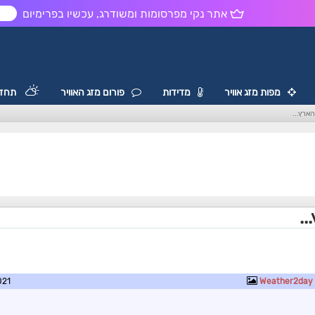
אתר נקי מפרסומות ומשודרג, עכשיו בפרימיום
ש
מפות מזג אוויר
מדידות
פורום מזג האוויר
תחזי
ארץ...
.
8:51
Weather2day