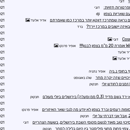
דובי
6:04
רטורות חזויות:
דובי
6:37
ם שאריות בצפון
7:05
dji
אדיר אלעד
0:04
באיזה יישובים במרכז יירד?
ברד
3:54
0:27
דובי
0:42
אופיר פרנקו
2:52
יר אלעד
5:54
יר אלעד
5:55
6:02
בחופי נ.ניה
אופיר נתניה
9:41
יכויים שזה יקרה מחר
שלג באוגוסט
7:42
חבקוק
9:25
0:52
מ ומעלה) בירושלים ביולי מעולם
חבקוק
1:12
1:27
אופיר פרנקו
3:20
חבקוק
4:05
סיכוי טוב מאוד לגשם מקומי השבת בירושלים, בשעות הצהריים
דובי
7:12
צפוי פחות מחצי מילימטר בין היום בלילה למחר
חבקוק
7:23