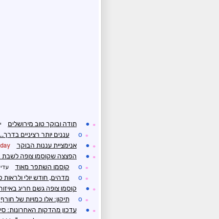
●
תודה ובוקר טוב מירושלים
י
☼
o
עננים יותר רציניים בדרך..
☼
●
אנימציית עננות הבוקר
2day
☼
●
הפצצה שקוסמו צופה לשבת ב
☼
o
קוסמו השתפר מאוד
עדי 
☼
o
מדהים, חודש יולי ולראות כ
☼
●
קוסמו צופה גשם חריג באיזור
☼
o
תיקון: אלו כמויות של חורף
☼
●
עדכון מהדקות האחרונות: סיכ
☼