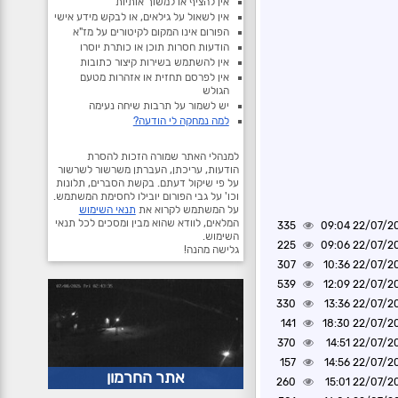
אין להציף או למשוך אותיות
אין לשאול על גילאים, או לבקש מידע אישי
הפורום אינו המקום לקיטורים על מז"א
הודעות חסרות תוכן או כותרת יוסרו
אין להשתמש בשירות קיצור כתובות
אין לפרסם תחזית או אזהרות מטעם
הגולש
יש לשמור על תרבות שיחה נעימה
למה נמחקה לי הודעה?
למנהלי האתר שמורה הזכות להסרת
הודעות, עריכתן, העברתן משרשור לשרשור
על פי שיקול דעתם. בקשת הסברים, תלונות
וכו' על גבי הפורום יובילו לחסימת המשתמש.
על המשתמש לקרוא את
תנאי השימוש
המלאים, לוודא שהוא מבין ומסכים לכל תנאי
335
22/07/2021 0
השימוש.
225
22/07/2021 0
גלישה מהנה!
307
22/07/2021 1
539
22/07/2021 1
330
22/07/2021 1
141
22/07/2021 1
370
22/07/2021 1
157
22/07/2021 1
אתר החרמון
260
22/07/2021 1