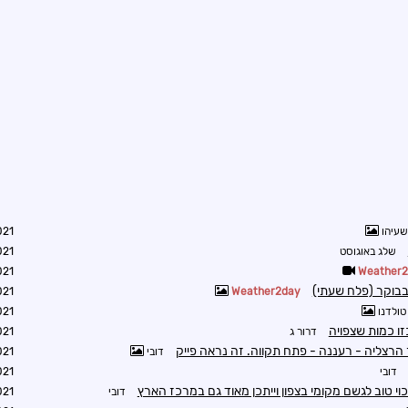
שעיהו
9:04
שלג באוגוסט
9:06
0:36
Weather
בוקר (פלח שעתי)
2:09
Weather2day
טולדנו
3:36
זו כמות שצפויה
דרור ג
8:30
 הרצליה - רעננה - פתח תקווה. זה נראה פייק
דובי
4:51
דובי
4:56
וי טוב לגשם מקומי בצפון וייתכן מאוד גם במרכז הארץ
דובי
5:01