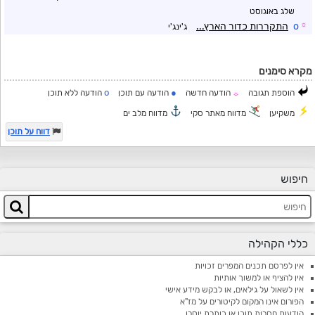
שלג באוגוסט
☼
o
התקררות כדור הארץ...
ג'ינג'י
מקרא סימנים
o
●
הוספת תגובה
הודעה חדשה
הודעה עם תוכן
הודעה ללא תוכן
☼
משקיען
מדווח מאתר סקי
מדווח מלב ים
דווח על תוכן
חיפוש
כללי הקהילה
אין לפרסם תכנים המפרים זכויות
אין להציף או למשוך אותיות
אין לשאול על גילאים, או לבקש מידע אישי
הפורום אינו המקום לקיטורים על מז"א
הודעות חסרות תוכן או כותרת יוסרו