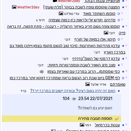
☼
●
אנימציית עננות הבוקר
Weather2day
☼
●
הפצצה שקוסמו צופה לשבת בבוקר (פלח שעתי)
Weather2day
☼
o
קוסמו השתפר מאוד
עדי טולדנו
☼
o
מדהים, חודש יולי ולראות כזו כמות שצפויה
דרור ג
☼
●
קוסמו צופה גשם חריג באיזור הרצליה - רעננה - פתח תקווה. זה נראה
פייק
דובי
☼
o
תיקון: אלו כמויות של חורף
דובי
☼
●
עדכון מהדקות האחרונות: סיכוי טוב לגשם מקומי בצפון וייתכן מאוד גם
במרכז הארץ
דובי
☼
●
עדכון דרמטי של השמ"ט>>>>
דובי
☼
●
מצב מזג האוויר לשבת וטמפרטורות חזויות:
דובי
☼
●
כפי שמסתמן.. הרוב במרכז עם שאריות בצפון
dji
☼
o
לפי GEM ביום שבת רוב הגשם נראה שמתרכז דווקא יותר במרכז כמו
שאמרתם
אדיר אלעד
●
האם זה יהיה גשם רציני? ובאיזה יישובים במרכז יירד?
ברד
104
22/07/2021 23:54
האם יגיע גם לשפלה?
הוספת תגובה מהירה
☼
●
עננות בכרמיאל
רותי
☼