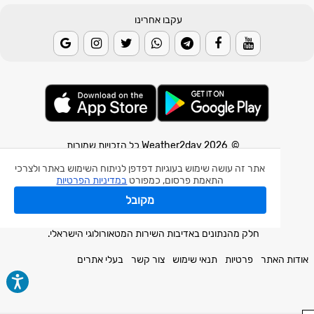
עקבו אחרינו
© 2026 Weather2day כל הזכויות שמורות
אתר זה עושה שימוש בעוגיות דפדפן לניתוח השימוש באתר ולצרכי
אפליקצית מזג אוויר
התאמת פרסום, כמפורט
במדיניות הפרטיות
אפליקצית רעידת אדמה
מקובל
אפליקצית מכ"ם גשם
חלק מהנתונים באדיבות השירות המטאורולוגי הישראלי.
אודות האתר
פרטיות
תנאי שימוש
צור קשר
בעלי אתרים