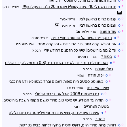
o
הרבה תמורות עוברות על Cosmo
דובי
☼
●
תחזית גשם ל-10 ימים בWindy אומרת 20 מ"מ בצפון לבנון!!!!
אופיר פרנקו
☼
o
עננים כהים בראשון לציון
אדיר אלעד
☼
o
עננים כהים בראשון לציון
אדיר אלעד
☼
o
עוד תמונה
אדיר אלעד
☼
●
הבוקר יירד גשם קל טפטוף בחופי נ.ניה
אופיר נתניה
☼
●
אם זה לא יקרה היום, רוב הסיכויים שזה יקרה מחר
שלג באוגוסט
☼
o
עד 2 ממ בירושלים!! שיא כל הזמנים לחודש יולי
חבקוק
☼
o
בטוח ?
.ומר - ירושלים
☼
●
מאז תחילת המדידות לא ירד גשם מדיד (0.3 ממ ומעלה) בירושלים
ביולי מעולם
חבקוק
☼
o
יפה, תודה
שמאי
☼
o
באוגוסט 2006 היה סופות רעמים וברד בצפון לא יודע מה לגבי
שאר האיזורים
אופיר פרנקו
☼
o
גם באוגוסט 2008, אבל אני דברתי על יולי
חבקוק
☼
o
תודה על המידע. יש סיכוי טוב מאוד לגשם מקומי השבת בירושלים,
בשעות הצהריים
דובי
☼
●
איפה ראית את זה, צפוי פחות מחצי מילימטר בין היום בלילה
למחר
חבקוק
☼
o
רוחות ערות מאוד היום, רועש יחסית בחוץ ודלתות בבית נטרקות