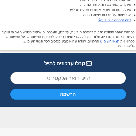
אין להשתמש בשירות קיצור כתובות
אין לפרסם תחזית או אזהרות מטעם הגולש
יש לשמור על תרבות שיחה נעימה
למה נמחקה לי הודעה?
למנהלי האתר שמורה הזכות להסרת הודעות, עריכתן, העברתן משרשור לשרשור על פי שיקול
דעתם. בקשת הסברים, תלונות וכו' על גבי הפורום יובילו לחסימת המשתמש. על המשתמש
לקרוא את
תנאי השימוש
המלאים, לוודא שהוא מבין ומסכים לכל תנאי השימוש.
גלישה מהנה!
קבלו עדכונים למייל