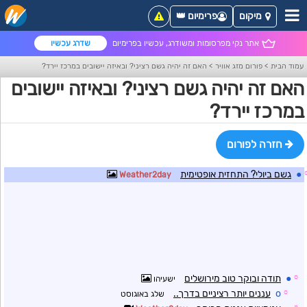
מיקום
פרימיום 👑
אתר נקי מפרסומות ומשודרג, עכשיו בפרימיום
שדרג עכשיו
עמוד הבית
>
פורום מזג אוויר
>
האם זה יהיה גשם רציני? ובאיזה יישובים במרכז יירד?
האם זה יהיה גשם רציני? ובאיזה יישובים
במרכז יירד?
חזרה לפורום
●
גשם ביולי? התחזית אופטימית
Weather2day
☼
●
תודה ובוקר טוב מירושלים
ישעיהו
☼
o
עננים יותר רציניים בדרך..
שלג באוגוסט