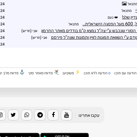
תנאל
7:06
מתנאל
7:18
ין שלג!
נעם
7:21
מתנאל
7:22
הסורי שנכבש ע"י צה"ל נמצא ק"מ בודדים מאתר החרמון
אבי (חריש)
7:26
 ע"י השוואת תמונות לוויין ותמונות שצה"ל פירסם
אבי (חריש)
9:37
8:54
o
ודעה עם תוכן
הודעה ללא תוכן
משקיען
מדווח מאתר סקי
מדווח מלב ים
עקבו אחרינו
|