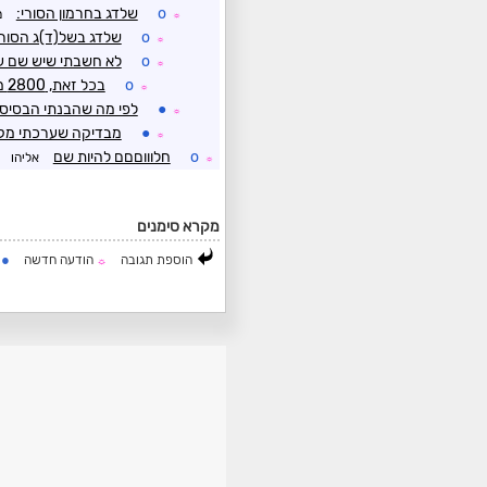
o
שלדג בחרמון הסורי:
מ
☼
o
שלדג בשל(ד)ג הסורי
☼
o
לא חשבתי שיש שם עדי
☼
o
בכל זאת, 2800 מ', 600 מעל הפסגה הישראלית..
☼
●
לפי מה שהבנתי הבסיס 
☼
●
מבדיקה שערכתי מקודם
☼
o
חלוווםםם להיות שם
אליהו
☼
מקרא סימנים
●
הוספת תגובה
הודעה חדשה
ה
☼