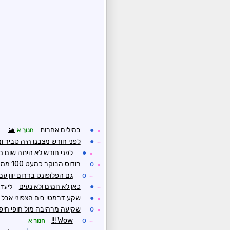
●
במילים אחרות
חנוך א
☼
●
לפני חודש מצבנו היה סביר ו
☼
●
לפני חודש לא היתה שום 
☼
o
רודוס הבוקר כמעט 100 ממ
☼
o
גם הפלופונס בדרום יוון עם 75 ממ היו
☼
●
כאן לא חמים ולא נעים
ליעד
☼
●
שקע דרמטי בים הצפוני אבל 
☼
o
שקיעה מרהיבה מול חופי חיפ
☼
Wow !!!
o
חנוך א
☼