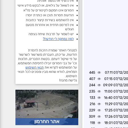
אין להציף או למשוך אותיות
אין לשאול על גילאים, או לבקש מידע אישי
הפורום אינו המקום לקיטורים על מז"א
הודעות חסרות תוכן או כותרת יוסרו
אין להשתמש בשירות קיצור כתובות
אין לפרסם תחזית או אזהרות מטעם
הגולש
יש לשמור על תרבות שיחה נעימה
למה נמחקה לי הודעה?
למנהלי האתר שמורה הזכות להסרת
הודעות, עריכתן, העברתן משרשור לשרשור
על פי שיקול דעתם. בקשת הסברים, תלונות
וכו' על גבי הפורום יובילו לחסימת המשתמש.
על המשתמש לקרוא את
תנאי השימוש
המלאים, לוודא שהוא מבין ומסכים לכל תנאי
445
07/12/2024 0
השימוש.
407
07/12/2024 0
גלישה מהנה!
244
07/12/2024 0
235
07/12/2024 1
133
07/12/2024 1
216
07/12/2024 1
229
07/12/2024 1
309
07/12/2024 1
אתר החרמון
118
07/12/2024 1