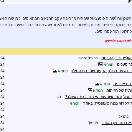
ש)
9:45
 השקיעה (שהיה פוטנציאל שתהיה מרהיבה עקב התנאים המתאימים, כמו שהיה אצלך
רק בבוקר, כי הייתי מרותק למיטה רוב היום לאחר שהצטננתי בגלל השינויים החדים 
חלוטין תוך כמה ימים.
לאנדרואיד ולאייפון
ליינו ולכן העננות
המוביל הבטוח
0:24
בר מעלינו
חנוך א
0:53
ה נמצאת בחלק הקעור של זרם הסילון
חנוך א
0:44
0:48
ת באירופה
חנוך א
0:59
תית של חזיתות
חנוך א
1:01
סגול, ומה משמעות האדום-כחול משולב?
נדב
0:28
ך לקרוא מפה סינופטית, באתר
חנוך א
2:42
8:05
מתנאל
8:32
את החרמון הסורי.
מתנאל
6:58
7:02