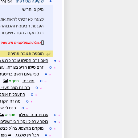
●
שקיעה מטורפת!
אבי (חרי
מיקום:
חריש
לצערי לא זכיתי לראות את
העננות הבינונית והגבוהה 
בכל מקרה מקווה שיעבור ל
נשלח מאפליקציית מזג אוויר 
הוספת תגובה מהירה
●
האם זרם הסילון עובר כרגע מע
☼
o
זרם סילון חריג בצורתו, עו
☼
●
כפי שאנו רואים בריטני
☼
o
משבים
חנוך א
☼
o
תמונת מצב מעניינ
☼
o
התעמלות אומנו
☼
o
מה זה הקו ה
☼
o
כנס ל: אי
☼
o
עננות זרם הסילון
חנוך א
☼
●
בוקר ערפילי וקריר בירושלים
☼
o
מוקדם מהצפוי. צה"ל כבש 
☼
●
אבל אין שלגגג
נעם
☼