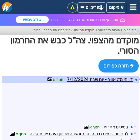
מיקום
פרימיום 👑
אתר נקי מפרסומות ומשודרג, עכשיו בפרימיום
שדרג עכשיו
עמוד הבית
>
פורום מזג אוויר
>
מוקדם מהצפוי. צה"ל כבש את החרמון הסורי.
מוקדם מהצפוי. צה"ל כבש את החרמון
הסורי.
חזרה לפורום
●
דיווחי מזג אוויר - יום שבת 7/12/2024
חנוך א
☼
●
במילים אחרות
חנוך א
☼
●
לפני חודש מצבנו היה סביר ומצבה של יוון היה בצורת קשה
חנוך א