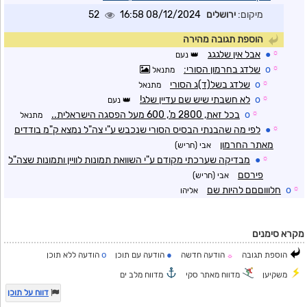
מיקום:
ירושלים
08/12/2024 16:58
52
הוספת תגובה מהירה
☼
●
אבל אין שלגגג
נעם
☼
o
שלדג בחרמון הסורי:
מתנאל
☼
o
שלדג בשל(ד)ג הסורי
מתנאל
☼
o
לא חשבתי שיש שם עדיין שלג!
נעם
☼
o
בכל זאת, 2800 מ', 600 מעל הפסגה הישראלית..
מתנאל
☼
●
לפי מה שהבנתי הבסיס הסורי שנכבש ע"י צה"ל נמצא ק"מ בודדים
מאתר החרמון
אבי (חריש)
☼
●
מבדיקה שערכתי מקודם ע"י השוואת תמונות לוויין ותמונות שצה"ל
פירסם
אבי (חריש)
☼
o
חלוווםםם להיות שם
אליהו
מקרא סימנים
o
●
הוספת תגובה
הודעה חדשה
הודעה עם תוכן
הודעה ללא תוכן
☼
משקיען
מדווח מאתר סקי
מדווח מלב ים
דווח על תוכן