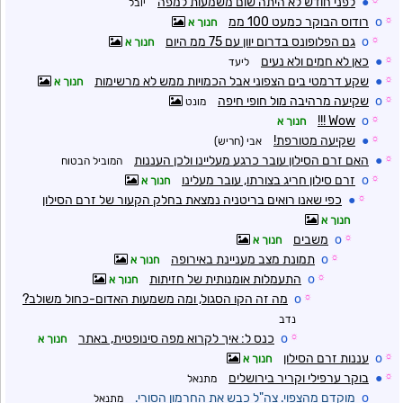
☼
●
לפני חודש לא היתה שום משמעות למפה
יובל
☼
o
רודוס הבוקר כמעט 100 ממ
חנוך א
☼
o
גם הפלופונס בדרום יוון עם 75 ממ היום
חנוך א
☼
●
כאן לא חמים ולא נעים
ליעד
☼
●
שקע דרמטי בים הצפוני אבל הכמויות ממש לא מרשימות
חנוך א
☼
o
שקיעה מרהיבה מול חופי חיפה
מונט
Wow !!!
o
☼
חנוך א
☼
●
שקיעה מטורפת!
אבי (חריש)
☼
●
האם זרם הסילון עובר כרגע מעליינו ולכן העננות
המוביל הבטוח
☼
o
זרם סילון חריג בצורתו, עובר מעלינו
חנוך א
☼
●
כפי שאנו רואים בריטניה נמצאת בחלק הקעור של זרם הסילון
חנוך א
☼
o
משבים
חנוך א
☼
o
תמונת מצב מעניינת באירופה
חנוך א
☼
o
התעמלות אומנותית של חזיתות
חנוך א
☼
o
מה זה הקו הסגול, ומה משמעות האדום-כחול משולב?
נדב
☼
o
כנס ל: איך לקרוא מפה סינופטית, באתר
חנוך א
☼
o
עננות זרם הסילון
חנוך א
☼
●
בוקר ערפילי וקריר בירושלים
מתנאל
o
מוקדם מהצפוי. צה"ל כבש את החרמון הסורי.
מתנאל