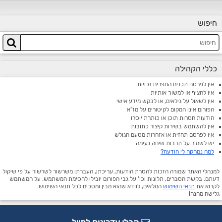
חיפוש
כללי הקהילה
אין לפרסם תכנים המפרים זכויות
אין להציף או למשוך אותיות
אין לשאול על גילאים, או לבקש מידע אישי
הפורום אינו המקום לקיטורים על מז"א
הודעות חסרות תוכן או כותרת יוסרו
אין להשתמש בשירות קיצור כתובות
אין לפרסם תחזית או אזהרות מטעם הגולש
יש לשמור על תרבות שיחה נעימה
למה נמחקה לי הודעה?
למנהלי האתר שמורה הזכות להסרת הודעות, עריכתן, העברתן משרשור לשרשור על פי שיקול
דעתם. בקשת הסברים, תלונות וכו' על גבי הפורום יובילו לחסימת המשתמש. על המשתמש
לקרוא את
תנאי השימוש
המלאים, לוודא שהוא מבין ומסכים לכל תנאי השימוש.
גלישה מהנה!