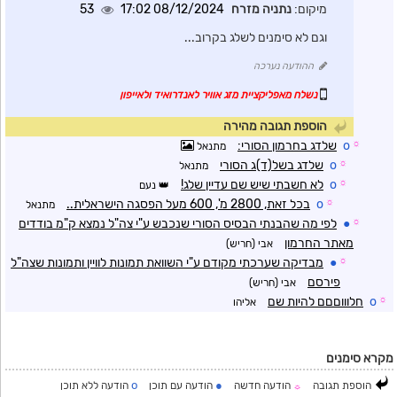
מיקום:
נתניה מזרח
08/12/2024 17:02
53
וגם לא סימנים לשלג בקרוב...
ההודעה נערכה
נשלח מאפליקציית מזג אוויר לאנדרואיד ולאייפון
הוספת תגובה מהירה
☼
o
שלדג בחרמון הסורי:
מתנאל
☼
o
שלדג בשל(ד)ג הסורי
מתנאל
☼
o
לא חשבתי שיש שם עדיין שלג!
נעם
☼
o
בכל זאת, 2800 מ', 600 מעל הפסגה הישראלית..
מתנאל
☼
●
לפי מה שהבנתי הבסיס הסורי שנכבש ע"י צה"ל נמצא ק"מ בודדים
מאתר החרמון
אבי (חריש)
☼
●
מבדיקה שערכתי מקודם ע"י השוואת תמונות לוויין ותמונות שצה"ל
פירסם
אבי (חריש)
☼
o
חלוווםםם להיות שם
אליהו
מקרא סימנים
o
●
הוספת תגובה
הודעה חדשה
הודעה עם תוכן
הודעה ללא תוכן
☼