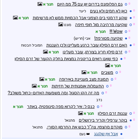
☼
o
גם הפלופונס בדרום יוון עם 75 ממ היום
חנוך א
☼
●
כאן לא חמים ולא נעים
ליעד
☼
●
שקע דרמטי בים הצפוני אבל הכמויות ממש לא מרשימות
חנוך א
☼
o
שקיעה מרהיבה מול חופי חיפה
מונט
Wow !!!
o
☼
חנוך א
☼
●
שקיעה מטורפת!
אבי (חריש)
☼
●
האם זרם הסילון עובר כרגע מעליינו ולכן העננות
המוביל הבטוח
☼
o
זרם סילון חריג בצורתו, עובר מעלינו
חנוך א
☼
●
כפי שאנו רואים בריטניה נמצאת בחלק הקעור של זרם הסילון
חנוך א
☼
o
משבים
חנוך א
☼
o
תמונת מצב מעניינת באירופה
חנוך א
☼
o
התעמלות אומנותית של חזיתות
חנוך א
☼
o
מה זה הקו הסגול, ומה משמעות האדום-כחול משולב?
נדב
☼
o
כנס ל: איך לקרוא מפה סינופטית, באתר
חנוך א
☼
o
עננות זרם הסילון
חנוך א
☼
●
בוקר ערפילי וקריר בירושלים
מתנאל
☼
o
מוקדם מהצפוי. צה"ל כבש את החרמון הסורי.
מתנאל
●
אבל אין שלגגג
נעם