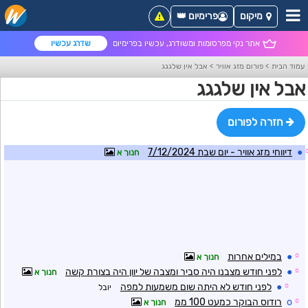
מיקום
פרימיום 👑
אתר נקי מפרסומות ומשודרג, עכשיו בפרימיום
שדרג עכשיו
עמוד הבית
>
פורום מזג אוויר
>
אבל אין שלגגג
אבל אין שלגגג
חזרה לפורום
●
דיווחי מזג אוויר - יום שבת 7/12/2024
חנוך א
☼
●
במילים אחרות
חנוך א
☼
●
לפני חודש מצבנו היה סביר ומצבה של יוון היה בצורת קשה
חנוך א
☼
●
לפני חודש לא היתה שום משמעות למפה
יובל
☼
o
רודוס הבוקר כמעט 100 ממ
חנוך א