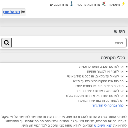
משקיען
מדווח מאתר סקי
מדווח מלב ים
דווח על תוכן
חיפוש
כללי הקהילה
אין לפרסם תכנים המפרים זכויות
אין להציף או למשוך אותיות
אין לשאול על גילאים, או לבקש מידע אישי
הפורום אינו המקום לקיטורים על מז"א
הודעות חסרות תוכן או כותרת יוסרו
אין להשתמש בשירות קיצור כתובות
אין לפרסם תחזית או אזהרות מטעם הגולש
יש לשמור על תרבות שיחה נעימה
למה נמחקה לי הודעה?
למנהלי האתר שמורה הזכות להסרת הודעות, עריכתן, העברתן משרשור לשרשור על פי שיקול
דעתם. בקשת הסברים, תלונות וכו' על גבי הפורום יובילו לחסימת המשתמש. על המשתמש
לקרוא את
תנאי השימוש
המלאים, לוודא שהוא מבין ומסכים לכל תנאי השימוש.