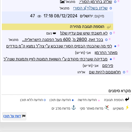
☼
o
שלדג בחרמון הסורי:
מתנאל
o
שלדג בשל(ד)ג הסורי
מתנאל
מיקום:
ירושלים
08/12/2024 17:18
47
הוספת תגובה מהירה
☼
o
לא חשבתי שיש שם עדיין שלג!
נעם
☼
o
בכל זאת, 2800 מ', 600 מעל הפסגה הישראלית..
מתנאל
☼
●
לפי מה שהבנתי הבסיס הסורי שנכבש ע"י צה"ל נמצא ק"מ בודדים
מאתר החרמון
אבי (חריש)
☼
●
מבדיקה שערכתי מקודם ע"י השוואת תמונות לוויין ותמונות שצה"ל
פירסם
אבי (חריש)
☼
o
חלוווםםם להיות שם
אליהו
מקרא סימנים
o
●
הוספת תגובה
הודעה חדשה
הודעה עם תוכן
הודעה ללא תוכן
☼
משקיען
מדווח מאתר סקי
מדווח מלב ים
דווח על תוכן