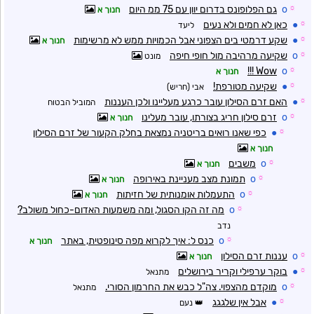
☼
o
גם הפלופונס בדרום יוון עם 75 ממ היום
חנוך א
☼
●
כאן לא חמים ולא נעים
ליעד
☼
●
שקע דרמטי בים הצפוני אבל הכמויות ממש לא מרשימות
חנוך א
☼
o
שקיעה מרהיבה מול חופי חיפה
מונט
Wow !!!
o
☼
חנוך א
☼
●
שקיעה מטורפת!
אבי (חריש)
☼
●
האם זרם הסילון עובר כרגע מעליינו ולכן העננות
המוביל הבטוח
☼
o
זרם סילון חריג בצורתו, עובר מעלינו
חנוך א
☼
●
כפי שאנו רואים בריטניה נמצאת בחלק הקעור של זרם הסילון
חנוך א
☼
o
משבים
חנוך א
☼
o
תמונת מצב מעניינת באירופה
חנוך א
☼
o
התעמלות אומנותית של חזיתות
חנוך א
☼
o
מה זה הקו הסגול, ומה משמעות האדום-כחול משולב?
נדב
☼
o
כנס ל: איך לקרוא מפה סינופטית, באתר
חנוך א
☼
o
עננות זרם הסילון
חנוך א
☼
●
בוקר ערפילי וקריר בירושלים
מתנאל
☼
o
מוקדם מהצפוי. צה"ל כבש את החרמון הסורי.
מתנאל
☼
●
אבל אין שלגגג
נעם