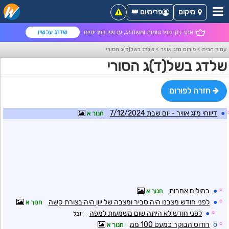
מיקום
פרימיום 👑
אתר נקי מפרסומות ומשודרג, עכשיו בפרימיום
שדרג עכשיו
עמוד הבית
>
פורום מזג אוויר
>
שלדג בשל(ד)ג הסורי
שלדג בשל(ד)ג הסורי
חזרה לפורום
●
דיווחי מזג אוויר - יום שבת 7/12/2024
חנוך א
☼
●
במילים אחרות
חנוך א
☼
●
לפני חודש מצבנו היה סביר ומצבה של יוון היה בצורת קשה
חנוך א
☼
●
לפני חודש לא היתה שום משמעות למפה
יובל
☼
o
רודוס הבוקר כמעט 100 ממ
חנוך א