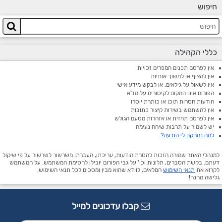
חיפוש
כללי הקהילה
אין לפרסם תכנים המפרים זכויות
אין להציף או למשוך אותיות
אין לשאול על גילאים, או לבקש מידע אישי
הפורום אינו המקום לקיטורים על מז"א
הודעות חסרות תוכן או כותרת יוסרו
אין להשתמש בשירות קיצור כתובות
אין לפרסם תחזית או אזהרות מטעם הגולש
יש לשמור על תרבות שיחה נעימה
למה נמחקה לי הודעה?
למנהלי האתר שמורה הזכות להסרת הודעות, עריכתן, העברתן משרשור לשרשור על פי שיקול
דעתם. בקשת הסברים, תלונות וכו' על גבי הפורום יובילו לחסימת המשתמש. על המשתמש
לקרוא את
תנאי השימוש
המלאים, לוודא שהוא מבין ומסכים לכל תנאי השימוש.
גלישה מהנה!
קבלו עדכונים למייל