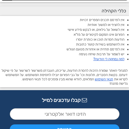
כללי הקהילה
אין לפרסם תכנים המפרים זכויות
אין להציף או למשוך אותיות
אין לשאול על גילאים, או לבקש מידע אישי
הפורום אינו המקום לקיטורים על מז"א
הודעות חסרות תוכן או כותרת יוסרו
אין להשתמש בשירות קיצור כתובות
אין לפרסם תחזית או אזהרות מטעם הגולש
יש לשמור על תרבות שיחה נעימה
למה נמחקה לי הודעה?
למנהלי האתר שמורה הזכות להסרת הודעות, עריכתן, העברתן משרשור לשרשור על פי שיקול
דעתם. בקשת הסברים, תלונות וכו' על גבי הפורום יובילו לחסימת המשתמש. על המשתמש
לקרוא את
תנאי השימוש
המלאים, לוודא שהוא מבין ומסכים לכל תנאי השימוש.
גלישה מהנה!
קבלו עדכונים למייל