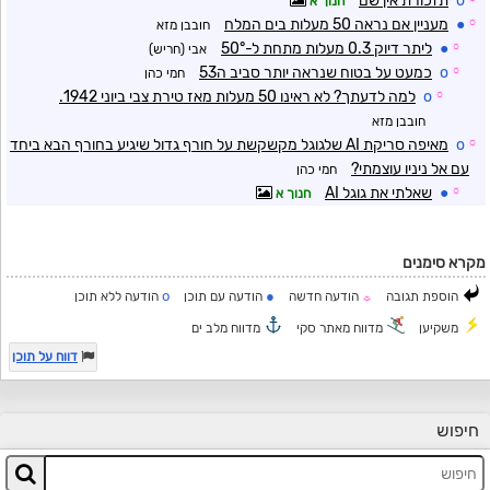
o
תזכורת אין שם
חנוך א
☼
●
מעניין אם נראה 50 מעלות בים המלח
חובבן מזא
☼
●
ליתר דיוק 0.3 מעלות מתחת ל-50°
אבי (חריש)
☼
o
כמעט על בטוח שנראה יותר סביב ה53
חמי כהן
☼
o
למה לדעתך? לא ראינו 50 מעלות מאז טירת צבי ביוני 1942.
חובבן מזא
☼
o
מאיפה סריקת AI שלגוגל מקשקשת על חורף גדול שיגיע בחורף הבא ביחד
עם אל ניניו עוצמתי?
חמי כהן
☼
●
שאלתי את גוגל AI
חנוך א
מקרא סימנים
o
●
הוספת תגובה
הודעה חדשה
הודעה עם תוכן
הודעה ללא תוכן
☼
משקיען
מדווח מאתר סקי
מדווח מלב ים
דווח על תוכן
חיפוש