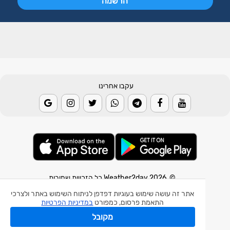
עקבו אחרינו
© 2026 Weather2day כל הזכויות שמורות
אתר זה עושה שימוש בעוגיות דפדפן לניתוח השימוש באתר ולצרכי
אפליקצית מזג אוויר
התאמת פרסום, כמפורט
במדיניות הפרטיות
אפליקצית רעידת אדמה
מקובל
אפליקצית מכ"ם גשם