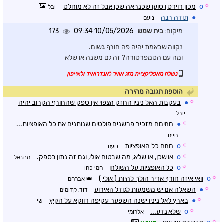
☼
o
מכון דוידסון טוען שכנראה שכן אבל זה לא מוחלט
יובל
●
תודה רבה
נועם
מיקום:
בית שמש
10/05/2026 09:34
173
נקווה שבאמת יהיה פה חורף גשום.
ומה עם הטמפרטורה? זה גם משנה או שלא
נשלח מאפליקציית מזג אוויר לאנדרואיד ולאייפון
הוספת תגובה מהירה
☼
●
בעקבות האל ניניו החזק הצפוי אין ספק שהחורף הקרוב יהיה
יובל
☼
●
חחיםח מזכיר פרשנים פולטים שנותנים את כל האופציות...
חיים
☼
o
חחח כל האופציות
נועם
☼
o
או שכן, או שלא, מה שבטוח אולי, וגם זה נתון בספק.
מתנאל
☼
o
כל האופציות על השולחן
חמי כהן
☼
o
וואי איזה חורף אדיר הולך להיות ( אולי )
אברהם
☼
●
השאלה אם יש משמעות לגודל האירוע
דוד, קדומים
☼
●
בארץ לאל ניניו ישנה השפעה עקיפה דווקא על הקיץ
שי
☼
o
שלא נדע...
אלרומי
☼