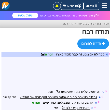
מיקום
פרימיום 👑
אתר נקי מפרסומות ומשודרג, עכשיו בפרימיום
שדרג עכשיו
עמוד הבית
>
פורום מזג אוויר
>
תודה רבה
תודה רבה
חזרה לפורום
o
כבר לא אל ניניו, זה כבר סופר מאצ'ו
חנוך א
☼
o
זה ישפיע עלינו באיזו שהיא צורה?
נועם
☼
●
נתחיל בשאלה מה ההשפעה הישירה והקרובה של האירוע
דוד, קדומים
☼
o
אין שם ניתח את המצב לפני כמה ימים
חנוך א
☼
o
האם יש קישור לשם?
דוד