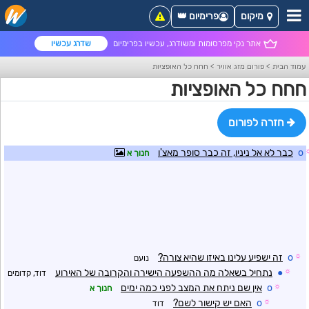
מיקום
פרימיום 👑
אתר נקי מפרסומות ומשודרג, עכשיו בפרימיום
שדרג עכשיו
עמוד הבית
>
פורום מזג אוויר
>
חחח כל האופציות
חחח כל האופציות
חזרה לפורום
o
כבר לא אל ניניו, זה כבר סופר מאצ'ו
חנוך א
☼
o
זה ישפיע עלינו באיזו שהיא צורה?
נועם
☼
●
נתחיל בשאלה מה ההשפעה הישירה והקרובה של האירוע
דוד, קדומים
☼
o
אין שם ניתח את המצב לפני כמה ימים
חנוך א
☼
o
האם יש קישור לשם?
דוד