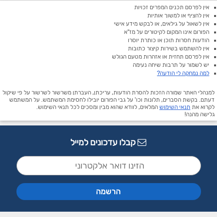
אין לפרסם תכנים המפרים זכויות
אין להציף או למשוך אותיות
אין לשאול על גילאים, או לבקש מידע אישי
הפורום אינו המקום לקיטורים על מז"א
הודעות חסרות תוכן או כותרת יוסרו
אין להשתמש בשירות קיצור כתובות
אין לפרסם תחזית או אזהרות מטעם הגולש
יש לשמור על תרבות שיחה נעימה
למה נמחקה לי הודעה?
למנהלי האתר שמורה הזכות להסרת הודעות, עריכתן, העברתן משרשור לשרשור על פי שיקול
דעתם. בקשת הסברים, תלונות וכו' על גבי הפורום יובילו לחסימת המשתמש. על המשתמש
לקרוא את
תנאי השימוש
המלאים, לוודא שהוא מבין ומסכים לכל תנאי השימוש.
גלישה מהנה!
קבלו עדכונים למייל