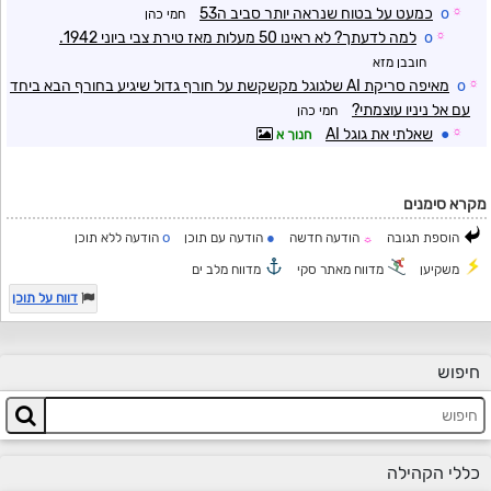
☼
o
כמעט על בטוח שנראה יותר סביב ה53
חמי כהן
☼
o
למה לדעתך? לא ראינו 50 מעלות מאז טירת צבי ביוני 1942.
חובבן מזא
☼
o
מאיפה סריקת AI שלגוגל מקשקשת על חורף גדול שיגיע בחורף הבא ביחד
עם אל ניניו עוצמתי?
חמי כהן
☼
●
שאלתי את גוגל AI
חנוך א
מקרא סימנים
o
●
הוספת תגובה
הודעה חדשה
הודעה עם תוכן
הודעה ללא תוכן
☼
משקיען
מדווח מאתר סקי
מדווח מלב ים
דווח על תוכן
חיפוש
כללי הקהילה