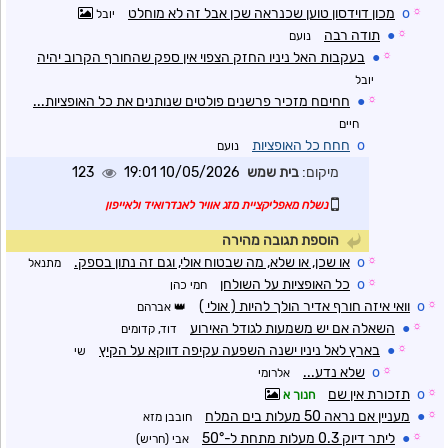
☼
o
מכון דוידסון טוען שכנראה שכן אבל זה לא מוחלט
יובל
☼
●
תודה רבה
נועם
☼
●
בעקבות האל ניניו החזק הצפוי אין ספק שהחורף הקרוב יהיה
יובל
☼
●
חחיםח מזכיר פרשנים פולטים שנותנים את כל האופציות...
חיים
o
חחח כל האופציות
נועם
מיקום:
בית שמש
10/05/2026 19:01
123
נשלח מאפליקציית מזג אוויר לאנדרואיד ולאייפון
הוספת תגובה מהירה
☼
o
או שכן, או שלא, מה שבטוח אולי, וגם זה נתון בספק.
מתנאל
☼
o
כל האופציות על השולחן
חמי כהן
☼
o
וואי איזה חורף אדיר הולך להיות ( אולי )
אברהם
☼
●
השאלה אם יש משמעות לגודל האירוע
דוד, קדומים
☼
●
בארץ לאל ניניו ישנה השפעה עקיפה דווקא על הקיץ
שי
☼
o
שלא נדע...
אלרומי
☼
o
תזכורת אין שם
חנוך א
☼
●
מעניין אם נראה 50 מעלות בים המלח
חובבן מזא
☼
●
ליתר דיוק 0.3 מעלות מתחת ל-50°
אבי (חריש)