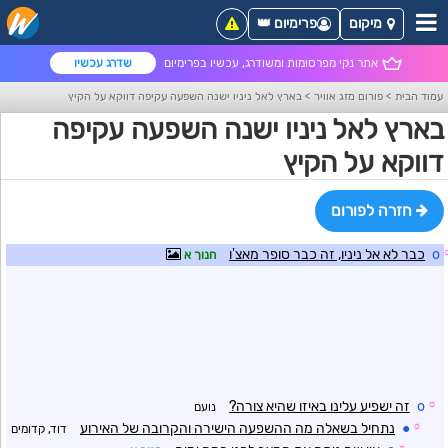
מיקום
פרימיום 👑
אתר נקי מפרסומות ומשודרג, עכשיו בפרימיום
שדרג עכשיו
עמוד הבית
>
פורום מזג אוויר
>
בארץ לאל ניניו ישנה השפעה עקיפה דווקא על הקיץ
בארץ לאל ניניו ישנה השפעה עקיפה
דווקא על הקיץ
חזרה לפורום
o
כבר לא אל ניניו, זה כבר סופר מאצ'ו
חנוך א
☼
o
זה ישפיע עלינו באיזו שהיא צורה?
נועם
☼
●
נתחיל בשאלה מה ההשפעה הישירה והקרובה של האירוע
דוד, קדומים