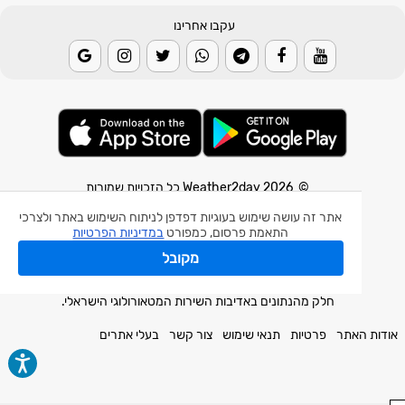
עקבו אחרינו
© 2026 Weather2day כל הזכויות שמורות
אתר זה עושה שימוש בעוגיות דפדפן לניתוח השימוש באתר ולצרכי
אפליקצית מזג אוויר
התאמת פרסום, כמפורט
במדיניות הפרטיות
אפליקצית רעידת אדמה
מקובל
אפליקצית מכ"ם גשם
חלק מהנתונים באדיבות השירות המטאורולוגי הישראלי.
אודות האתר
פרטיות
תנאי שימוש
צור קשר
בעלי אתרים