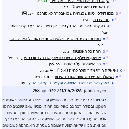
☼
o
אין שם ניתח את המצב לפני כמה ימים
חנוך א
☼
o
האם יש קישור לשם?
דוד
☼
o
מכון דוידסון טוען שכנראה שכן אבל זה לא מוחלט
יובל
☼
●
תודה רבה
נועם
☼
●
בעקבות האל ניניו החזק הצפוי אין ספק שהחורף הקרוב יהיה
יובל
☼
●
חחיםח מזכיר פרשנים פולטים שנותנים את כל האופציות...
חיים
☼
o
חחח כל האופציות
נועם
☼
o
או שכן, או שלא, מה שבטוח אולי, וגם זה נתון בספק.
מתנאל
☼
o
כל האופציות על השולחן
חמי כהן
☼
o
וואי איזה חורף אדיר הולך להיות ( אולי )
אברהם
☼
●
השאלה אם יש משמעות לגודל האירוע
דוד, קדומים
●
בארץ לאל ניניו ישנה השפעה עקיפה דווקא על הקיץ
שי
מיקום:
רמת גן
11/05/2026 07:29
258
כפי שכבר נכתב פה, אל ניניו משפיע על דפוסי מזג האוויר באוקיינוס
השקט, ובמידה רבה גם באוקיינוס ההודי. מכיוון שאנו שוכנים לחופו
של הים התיכון הקטן והסגור, ומערכות מזג האוויר בחורף מגיעות
אלינו ממערב ומצפון, לאל ניניו אין השפעה ישירה על החורף בארץ.
עם זאת, מכיוון שזאת תופעה עצומה בשטחה, היא גורמת לשיבושים