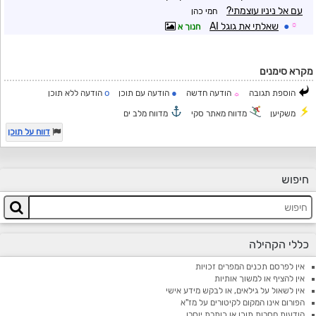
עם אל ניניו עוצמתי?
חמי כהן
☼
●
שאלתי את גוגל AI
חנוך א
מקרא סימנים
o
●
הוספת תגובה
הודעה חדשה
הודעה עם תוכן
הודעה ללא תוכן
☼
משקיען
מדווח מאתר סקי
מדווח מלב ים
דווח על תוכן
חיפוש
כללי הקהילה
אין לפרסם תכנים המפרים זכויות
אין להציף או למשוך אותיות
אין לשאול על גילאים, או לבקש מידע אישי
הפורום אינו המקום לקיטורים על מז"א
הודעות חסרות תוכן או כותרת יוסרו