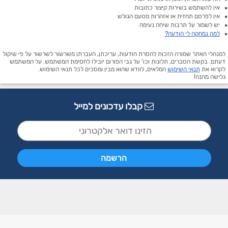
אין להשתמש בשירות קיצור כתובות
אין לפרסם תחזית או אזהרות מטעם הגולש
יש לשמור על תרבות שיחה נעימה
למה נמחקה לי הודעה?
למנהלי האתר שמורה הזכות להסרת הודעות, עריכתן, העברתן משרשור לשרשור על פי שיקול
דעתם. בקשת הסברים, תלונות וכו' על גבי הפורום יובילו לחסימת המשתמש. על המשתמש
לקרוא את
תנאי השימוש
המלאים, לוודא שהוא מבין ומסכים לכל תנאי השימוש.
גלישה מהנה!
קבלו עדכונים למייל