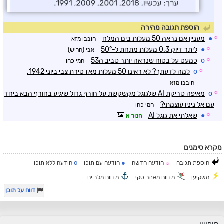
הוספת תגובה מהירה
☼
●
מעניין אם נראה 50 מעלות בים המלח
חובבן מזא
☼
●
ליתר דיוק 0.3 מעלות מתחת ל-50°
אבי (חריש)
☼
o
כמעט על בטוח שנראה יותר סביב ה53
חמי כהן
☼
o
למה לדעתך? לא ראינו 50 מעלות מאז טירת צבי ביוני 1942.
חובבן מזא
☼
o
מאיפה סריקת AI שלגוגל מקשקשת על חורף גדול שיגיע בחורף הבא ביחד
עם אל ניניו עוצמתי?
חמי כהן
☼
●
שאלתי את גוגל AI
חנוך א
מקרא סימנים
o
●
הוספת תגובה
הודעה חדשה
הודעה עם תוכן
הודעה ללא תוכן
☼
משקיען
מדווח מאתר סקי
מדווח מלב ים
דווח על תוכן