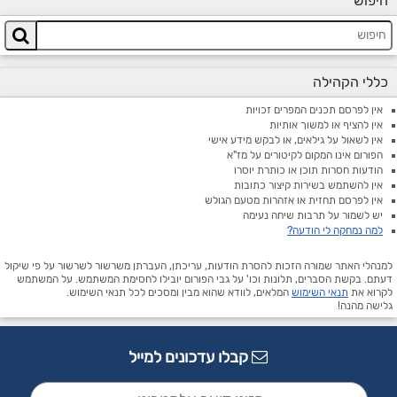
חיפוש
כללי הקהילה
אין לפרסם תכנים המפרים זכויות
אין להציף או למשוך אותיות
אין לשאול על גילאים, או לבקש מידע אישי
הפורום אינו המקום לקיטורים על מז"א
הודעות חסרות תוכן או כותרת יוסרו
אין להשתמש בשירות קיצור כתובות
אין לפרסם תחזית או אזהרות מטעם הגולש
יש לשמור על תרבות שיחה נעימה
למה נמחקה לי הודעה?
למנהלי האתר שמורה הזכות להסרת הודעות, עריכתן, העברתן משרשור לשרשור על פי שיקול
דעתם. בקשת הסברים, תלונות וכו' על גבי הפורום יובילו לחסימת המשתמש. על המשתמש
לקרוא את
תנאי השימוש
המלאים, לוודא שהוא מבין ומסכים לכל תנאי השימוש.
גלישה מהנה!
קבלו עדכונים למייל