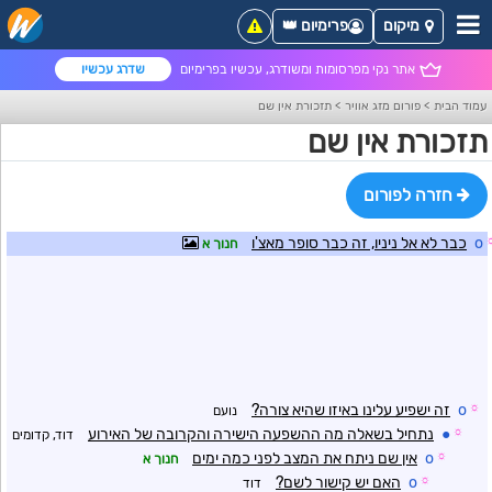
מיקום
פרימיום 👑
אתר נקי מפרסומות ומשודרג, עכשיו בפרימיום
שדרג עכשיו
עמוד הבית
>
פורום מזג אוויר
>
תזכורת אין שם
תזכורת אין שם
חזרה לפורום
o
כבר לא אל ניניו, זה כבר סופר מאצ'ו
חנוך א
☼
o
זה ישפיע עלינו באיזו שהיא צורה?
נועם
☼
●
נתחיל בשאלה מה ההשפעה הישירה והקרובה של האירוע
דוד, קדומים
☼
o
אין שם ניתח את המצב לפני כמה ימים
חנוך א
☼
o
האם יש קישור לשם?
דוד