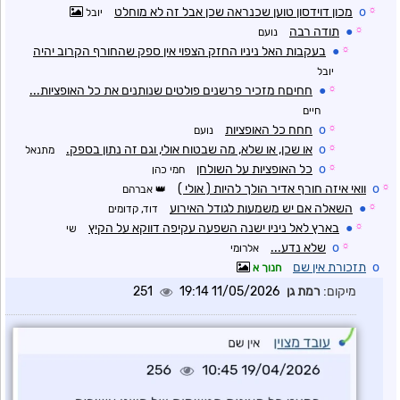
☼
o
מכון דוידסון טוען שכנראה שכן אבל זה לא מוחלט
יובל
☼
●
תודה רבה
נועם
☼
●
בעקבות האל ניניו החזק הצפוי אין ספק שהחורף הקרוב יהיה
יובל
☼
●
חחיםח מזכיר פרשנים פולטים שנותנים את כל האופציות...
חיים
☼
o
חחח כל האופציות
נועם
☼
o
או שכן, או שלא, מה שבטוח אולי, וגם זה נתון בספק.
מתנאל
☼
o
כל האופציות על השולחן
חמי כהן
☼
o
וואי איזה חורף אדיר הולך להיות ( אולי )
אברהם
☼
●
השאלה אם יש משמעות לגודל האירוע
דוד, קדומים
☼
●
בארץ לאל ניניו ישנה השפעה עקיפה דווקא על הקיץ
שי
☼
o
שלא נדע...
אלרומי
o
תזכורת אין שם
חנוך א
מיקום:
רמת גן
11/05/2026 19:14
251