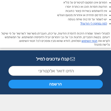
הפורום אינו המקום לקיטורים על מז"א
הודעות חסרות תוכן או כותרת יוסרו
אין להשתמש בשירות קיצור כתובות
אין לפרסם תחזית או אזהרות מטעם הגולש
יש לשמור על תרבות שיחה נעימה
למה נמחקה לי הודעה?
למנהלי האתר שמורה הזכות להסרת הודעות, עריכתן, העברתן משרשור לשרשור על פי שיקול
דעתם. בקשת הסברים, תלונות וכו' על גבי הפורום יובילו לחסימת המשתמש. על המשתמש
לקרוא את
תנאי השימוש
המלאים, לוודא שהוא מבין ומסכים לכל תנאי השימוש.
גלישה מהנה!
קבלו עדכונים למייל