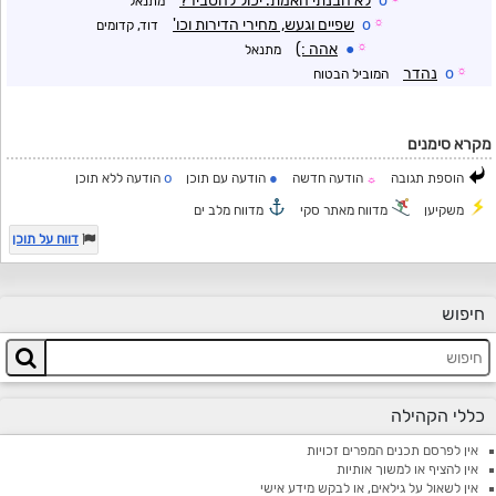
o
לא הבנתי האמת. יכול להסביר?
מתנאל
☼
o
שפיים וגעש, מחירי הדירות וכו'
דוד, קדומים
☼
●
אהה :)
מתנאל
☼
o
נהדר
המוביל הבטוח
מקרא סימנים
o
●
הוספת תגובה
הודעה חדשה
הודעה עם תוכן
הודעה ללא תוכן
☼
משקיען
מדווח מאתר סקי
מדווח מלב ים
דווח על תוכן
חיפוש
כללי הקהילה
אין לפרסם תכנים המפרים זכויות
אין להציף או למשוך אותיות
אין לשאול על גילאים, או לבקש מידע אישי