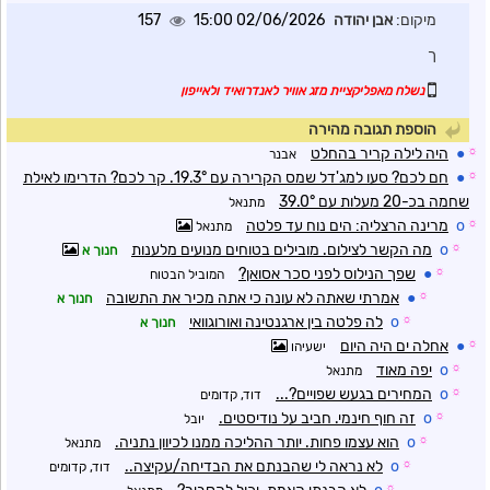
מיקום:
אבן יהודה
02/06/2026 15:00
157
ך
נשלח מאפליקציית מזג אוויר לאנדרואיד ולאייפון
הוספת תגובה מהירה
☼
●
היה לילה קריר בהחלט
אבנר
☼
●
חם לכם? סעו למג'דל שמס הקרירה עם 19.3°. קר לכם? הדרימו לאילת
שחמה בכ-20 מעלות עם 39.0°
מתנאל
☼
o
מרינה הרצליה: הים נוח עד פלטה
מתנאל
☼
o
מה הקשר לצילום. מובילים בטוחים מנועים מלענות
חנוך א
☼
●
שפך הנילוס לפני סכר אסואן?
המוביל הבטוח
☼
●
אמרתי שאתה לא עונה כי אתה מכיר את התשובה
חנוך א
☼
o
לה פלטה בין ארגנטינה ואורוגוואי
חנוך א
☼
●
אחלה ים היה היום
ישעיהו
☼
o
יפה מאוד
מתנאל
☼
o
המחירים בגעש שפויים?...
דוד, קדומים
☼
o
זה חוף חינמי. חביב על נודיסטים.
יובל
☼
o
הוא עצמו פחות. יותר ההליכה ממנו לכיוון נתניה.
מתנאל
☼
o
לא נראה לי שהבנתם את הבדיחה/עקיצה..
דוד, קדומים
☼