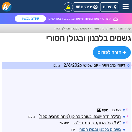
מיקום
פרימיום 👑
אתר נקי מפרסומות ומשודרג, עכשיו בפרימיום
שדרג עכשיו
עמוד הבית
>
פורום מזג אוויר
>
גשמים בלבנון ובגולן הסורי
גשמים בלבנון ובגולן הסורי
חזרה לפורום
o
דיווחי מזג אוויר - יום שלישי 2/6/2026
נועם
☼
o
הירח
נועם
☼
●
הלילה הזה ישנתי באוהל בחולון (גיחה מהבית ספר)
נועם
☼
o
9.6° מינ' הבוקר בנתיב הל"ה.
מתנאל
●
גשמים בלבנון ובגולן הסורי
ירון