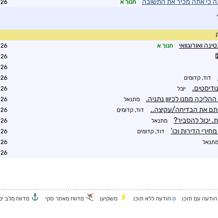
ה כי אתה מכיר את התשובה
חנוך א
3:46
ינה ואורוגוואי
חנוך א
1:54
0:56
1:15
דוד, קדומים
1:07
נודיסטים.
יובל
1:56
ההליכה ממנו לכיוון נתניה.
מתנאל
2:08
תם את הבדיחה/עקיצה..
דוד, קדומים
2:39
. יכול להסביר?
מתנאל
6:56
מחירי הדירות וכו'
דוד, קדומים
7:08
תנאל
7:28
1:23
o
ודעה עם תוכן
הודעה ללא תוכן
משקיען
מדווח מאתר סקי
מדווח מלב ים