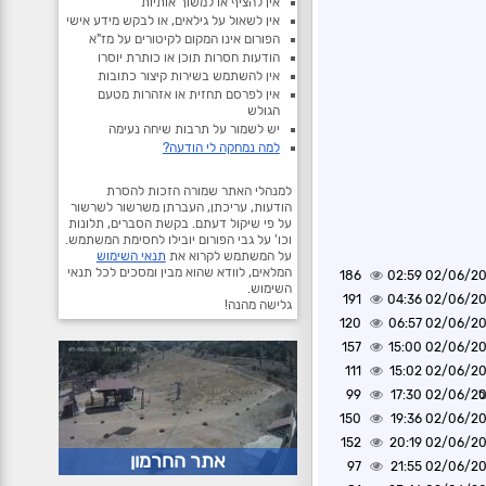
אין להציף או למשוך אותיות
אין לשאול על גילאים, או לבקש מידע אישי
הפורום אינו המקום לקיטורים על מז"א
הודעות חסרות תוכן או כותרת יוסרו
אין להשתמש בשירות קיצור כתובות
אין לפרסם תחזית או אזהרות מטעם
הגולש
יש לשמור על תרבות שיחה נעימה
למה נמחקה לי הודעה?
למנהלי האתר שמורה הזכות להסרת
הודעות, עריכתן, העברתן משרשור לשרשור
על פי שיקול דעתם. בקשת הסברים, תלונות
וכו' על גבי הפורום יובילו לחסימת המשתמש.
על המשתמש לקרוא את
תנאי השימוש
המלאים, לוודא שהוא מבין ומסכים לכל תנאי
186
02/06/2026 0
השימוש.
191
02/06/2026 0
גלישה מהנה!
120
02/06/2026 0
157
02/06/2026 1
111
02/06/2026 1
ל
02/06/2026 1
99
150
02/06/2026 1
152
02/06/2026 2
אתר החרמון
97
02/06/2026 2