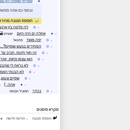
●
אמרתי שאתה לא עונ
ובסוף גם אתה מפשל
הוספת תגובה מהירה
o
לה פלטה בין ארגנט
☼
●
אחלה ים היה היום
ישעיהו
☼
o
יפה מאוד
מתנאל
☼
o
המחירים בגעש שפויים?...
☼
o
זה חוף חינמי. חביב על 
☼
o
הוא עצמו פחות. יותר 
☼
o
לא נראה לי שהבנ
☼
o
לא הבנתי האמת
☼
o
שפיים וגעש, 
☼
●
אהה :)
מ
☼
o
נהדר
המוביל הבטוח
☼
מקרא סימנים
●
הוספת תגובה
הודעה חדשה
ה
☼