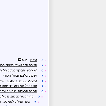
o
הירח
נועם
☼
●
הלילה הזה ישנתי באוהל בחול
☼
o
9.6° מינ' הבוקר בנתיב הל"ה.
☼
●
גשמים בלבנון ובגולן הסורי
י
☼
●
היה לילה קריר בהחלט
אבנ
☼
●
חם לכם? סעו למג'דל שמס הקרירה עם 19.3°. קר לכם? הדרימו לאילת 
☼
o
מרינה הרצליה: הים נוח עד 
☼
o
מה הקשר לצילום. מובילים
☼
●
שפך הנילוס לפני סכר א
☼