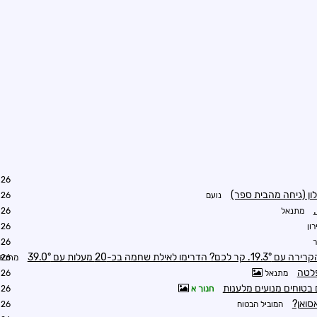
2:59
ון (גיחה מהבית ספר)
נועם
4:36
מתנאל
6:57
רון
5:00
ר
5:02
שחמה בכ-20 מעלות עם 39.0°
מתנא
7:30
פלטה
מתנאל
9:36
 בטוחים מנועים מלענות
חנוך א
0:19
סואן?
המוביל הבטוח
1:55