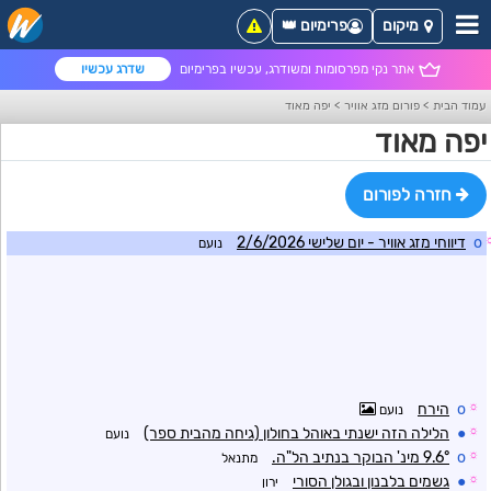
מיקום
פרימיום 👑
אתר נקי מפרסומות ומשודרג, עכשיו בפרימיום
שדרג עכשיו
עמוד הבית
>
פורום מזג אוויר
>
יפה מאוד
יפה מאוד
חזרה לפורום
o
דיווחי מזג אוויר - יום שלישי 2/6/2026
נועם
☼
o
הירח
נועם
☼
●
הלילה הזה ישנתי באוהל בחולון (גיחה מהבית ספר)
נועם
☼
o
9.6° מינ' הבוקר בנתיב הל"ה.
מתנאל
☼
●
גשמים בלבנון ובגולן הסורי
ירון