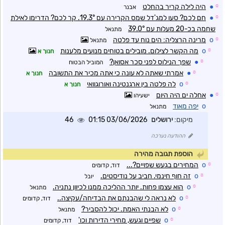
☼
●
היה לילה קריר בהחלט
אבנר
☼
●
חם לכם? סעו למג'דל שמס הקרירה עם 19.3°. קר לכם? הדרימו לאילת
שחמה בכ-20 מעלות עם 39.0°
מתנאל
☼
o
מרינה הרצליה: הים נוח עד פלטה
מתנאל
☼
o
מה הקשר לצילום. מובילים בטוחים מנועים מלענות
חנוך א
☼
●
שפך הנילוס לפני סכר אסואן?
המוביל הבטוח
☼
●
אמרתי שאתה לא עונה כי אתה מכיר את התשובה
חנוך א
☼
o
לה פלטה בין ארגנטינה ואורוגוואי
חנוך א
☼
●
אחלה ים היה היום
ישעיהו
o
יפה מאוד
מתנאל
מיקום:
ירושלים
03/06/2026 01:15
46
ההודעה נערכה
הוספת תגובה מהירה
☼
o
המחירים בגעש שפויים?...
דוד, קדומים
☼
o
זה חוף חינמי. חביב על נודיסטים.
יובל
☼
o
הוא עצמו פחות. יותר ההליכה ממנו לכיוון נתניה.
מתנאל
☼
o
לא נראה לי שהבנתם את הבדיחה/עקיצה..
דוד, קדומים
☼
o
לא הבנתי האמת. יכול להסביר?
מתנאל
☼
o
שפיים וגעש, מחירי הדירות וכו'
דוד, קדומים