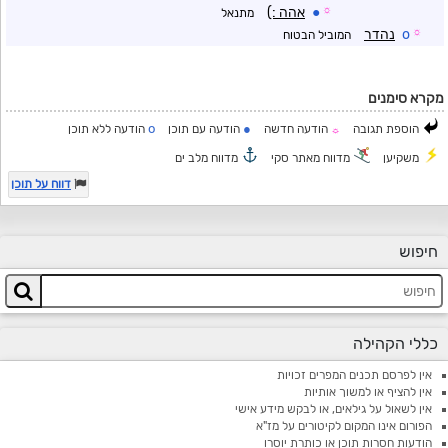
☼
●
אהה :)
מתנאל
☼
o
נהדר
המוביל הבטוח
מקרא סימנים
o
●
הוספת תגובה
הודעה חדשה
הודעה עם תוכן
הודעה ללא תוכן
☼
משקיען
מדווח מאתר סקי
מדווח מלב ים
דווח על תוכן
חיפוש
כללי הקהילה
אין לפרסם תכנים המפרים זכויות
אין להציף או למשוך אותיות
אין לשאול על גילאים, או לבקש מידע אישי
הפורום אינו המקום לקיטורים על מז"א
הודעות חסרות תוכן או כותרת יוסרו