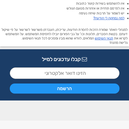
אין להשתמש בשירות קיצור כתובות
אין לפרסם תחזית או אזהרות מטעם הגולש
יש לשמור על תרבות שיחה נעימה
למה נמחקה לי הודעה?
למנהלי האתר שמורה הזכות להסרת הודעות, עריכתן, העברתן משרשור לשרשור על פי שיקול
דעתם. בקשת הסברים, תלונות וכו' על גבי הפורום יובילו לחסימת המשתמש. על המשתמש
לקרוא את
תנאי השימוש
המלאים, לוודא שהוא מבין ומסכים לכל תנאי השימוש.
גלישה מהנה!
קבלו עדכונים למייל