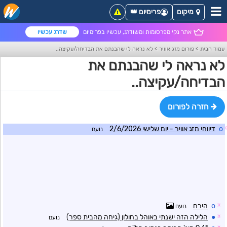
מיקום
פרימיום 👑
אתר נקי מפרסומות ומשודרג, עכשיו בפרימיום
שדרג עכשיו
עמוד הבית
>
פורום מזג אוויר
>
לא נראה לי שהבנתם את הבדיחה/עקיצה..
לא נראה לי שהבנתם את
הבדיחה/עקיצה..
חזרה לפורום
o
דיווחי מזג אוויר - יום שלישי 2/6/2026
נועם
☼
o
הירח
נועם
☼
●
הלילה הזה ישנתי באוהל בחולון (גיחה מהבית ספר)
נועם