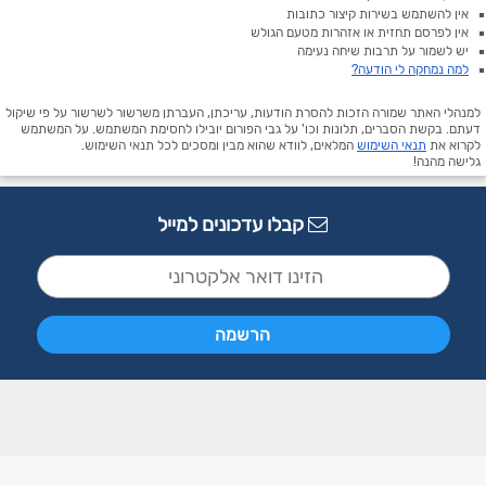
אין להשתמש בשירות קיצור כתובות
אין לפרסם תחזית או אזהרות מטעם הגולש
יש לשמור על תרבות שיחה נעימה
למה נמחקה לי הודעה?
למנהלי האתר שמורה הזכות להסרת הודעות, עריכתן, העברתן משרשור לשרשור על פי שיקול
דעתם. בקשת הסברים, תלונות וכו' על גבי הפורום יובילו לחסימת המשתמש. על המשתמש
לקרוא את
תנאי השימוש
המלאים, לוודא שהוא מבין ומסכים לכל תנאי השימוש.
גלישה מהנה!
קבלו עדכונים למייל