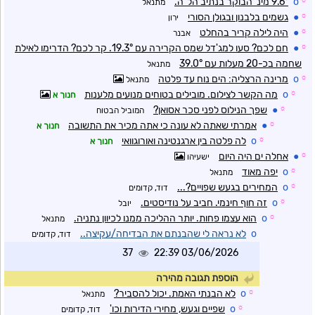
☼
o
9.6° מינ' הבוקר בנתיב הל"ה.
מתנאל
☼
●
גשמים בלבנון ובגולן הסורי
ירון
☼
●
היה לילה קריר בהחלט
אבנר
☼
●
חם לכם? סעו למג'דל שמס הקרירה עם 19.3°. קר לכם? הדרימו לאילת
שחמה בכ-20 מעלות עם 39.0°
מתנאל
☼
o
מרינה הרצליה: הים נוח עד פלטה
מתנאל
☼
o
מה הקשר לצילום. מובילים בטוחים מנועים מלענות
חנוך א
☼
●
שפך הנילוס לפני סכר אסואן?
המוביל הבטוח
☼
●
אמרתי שאתה לא עונה כי אתה מכיר את התשובה
חנוך א
☼
o
לה פלטה בין ארגנטינה ואורוגוואי
חנוך א
☼
●
אחלה ים היה היום
ישעיהו
☼
o
יפה מאוד
מתנאל
☼
o
המחירים בגעש שפויים?...
דוד, קדומים
☼
o
זה חוף חינמי. חביב על נודיסטים.
יובל
☼
o
הוא עצמו פחות. יותר ההליכה ממנו לכיוון נתניה.
מתנאל
o
לא נראה לי שהבנתם את הבדיחה/עקיצה..
דוד, קדומים
37
03/06/2026 22:39
הוספת תגובה מהירה
☼
o
לא הבנתי האמת. יכול להסביר?
מתנאל
☼
o
שפיים וגעש, מחירי הדירות וכו'
דוד, קדומים