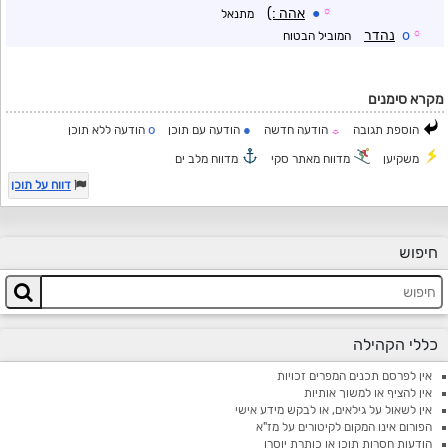
☼
●
אהה :)
מתנאל
☼
o
נהדר
המוביל הבטוח
מקרא סימנים
o
●
הוספת תגובה
הודעה חדשה
הודעה עם תוכן
הודעה ללא תוכן
☼
משקיען
מדווח מאתר סקי
מדווח מלב ים
דווח על תוכן
חיפוש
כללי הקהילה
אין לפרסם תכנים המפרים זכויות
אין להציף או למשוך אותיות
אין לשאול על גילאים, או לבקש מידע אישי
הפורום אינו המקום לקיטורים על מז"א
הודעות חסרות תוכן או כותרת יוסרו