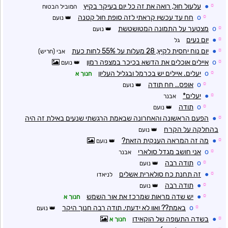
☼
●
עלעול חול, רואה את זה כל יום בעיקר בקיץ
המוביל הבטוח
☼
o
חח עד עכשיו קראתי לזה סופת חול קטנה
נועם
☼
o
מצטער על התמונה המטושטשת
נועם
☼
●
יום נעים
גל
☼
●
יום נוח יחסית לקיץ, 28 מעלות על 55% לחות כעת
אבי (חריש)
☼
o
איילים אוכלים את הדשא בכיכר במצפה רמון
נועם
☼
o
יעלים. איילים יש בכרמל ובגליל העליון
חנוך א
☼
o
אופס.. חח תודה
נועם
☼
●
יעלים*
אבנר
☼
o
תודה
נועם
☼
●
הפעם הראשונה והאחרונה שבאמת הרגשתי שנעים באילת זה היה
בהחלקה על הקרח
נועם
☼
●
מה זה המראה הענקית הזאת?
נועם
☼
o
אני חושב מגדל סולארי
אבנר
☼
o
תודה רבה
נועם
☼
●
זה תחנת כח סולארית אשלים
לניאדו
☼
●
תודה רבה
נועם
☼
●
יש שדה מראות שמרכז את אור השמש
חנוך א
☼
o
באמת?? ואוו לא ידעתי. תודה רבה חנוך היקר
נועם
☼
●
בשדה התעופה של הוקאידו
חנוך א