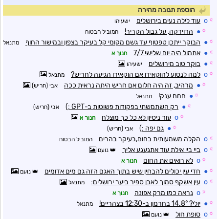
הוספת תגובה מהירה
☼
o
עוד לילה נעים בירושלים
ישעיהו
☼
●
הדוידקה, על גבול הקריר!
המוביל הבטוח
☼
●
הבוקר ייתכן טפטוף עד גשם מקומי קל בעיקר בצפון ובמישור החוף
מתנאל
☼
●
אתמול היה יום שלישי 7/7
חנוך א
☼
●
בוקר טוב מירושלים
ישעיהו
☼
o
למה לנסוע להוקאידו אם הוקאידו הגיעה לחריש?
מתנאל
☼
●
מרהיב, זה היה חלום אם חריש היתה נראית ככה
אבי (חריש)
☼
●
חחח ענק!
מתנאל
☼
●
רק השתמשתי בפקודות פשוטות ב-GPT :)
אבי (חריש)
☼
o
עוד ניסיון לא כל כך מוצלח
חנוך א
☼
●
גם יפה :)
אבי (חריש)
☼
o
הקלה משמעותית בחום,בעיקר בהרים
המוביל הבטוח
☼
o
ביי ביי אילת עוד אתגעגע אליך
נועם
☼
o
לא רואים את החום
חנוך א
☼
●
חדי עין יכולים להבחין שיש בתוך האגם הזה גם מים אדומים
נועם
☼
o
עין אשקף סמוך לאבן ספיר ביער ירושלים:
מתנאל
☼
o
נראה כמו מרק אפונה
חנוך א
☼
●
יולי? 14.8° בחרמון ב-12:30 בצהריים!
מתנאל
☼
o
סופת חול
נועם