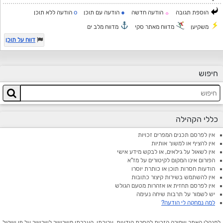
o
●
הוספת תגובה
הודעה חדשה
הודעה עם תוכן
הודעה ללא תוכן
☼
משקיען
מדווח מאתר סקי
מדווח מלב ים
דווח על תוכן
חיפוש
כללי הקהילה
אין לפרסם תכנים המפרים זכויות
אין להציף או למשוך אותיות
אין לשאול על גילאים, או לבקש מידע אישי
הפורום אינו המקום לקיטורים על מז"א
הודעות חסרות תוכן או כותרת יוסרו
אין להשתמש בשירות קיצור כתובות
אין לפרסם תחזית או אזהרות מטעם הגולש
יש לשמור על תרבות שיחה נעימה
למה נמחקה לי הודעה?
למנהלי האתר שמורה הזכות להסרת הודעות, עריכתן, העברתן משרשור לשרשור על פי שיקול