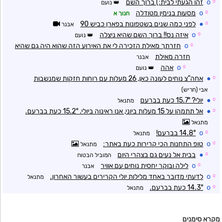
☼
o
זהו הגעתי לבית:) ברוך השם
נועם
☼
o
מסעות בנימין מטודלה
חנוך א
☼
●
לפני כמה שנים בשטפונות בפארן כביש 90
אבנר
☼
o
איזה נס!! ברוך השם שהיא ניצלה
נועם
☼
o
חזרתך מאילת הזכירה לי את האירוע הזה שהוא היה גם שהיא
חזרה מאילת
אבנר
☼
o
אהה
נועם
☼
●
אחה"צ נוחים לעונה כאן, 26 מעלות עם רוחות חזקות שמנשבות
אבי (חריש)
☼
●
יולי? 15.7° כעת בברעם
מתנאל
☼
●
אל תתמהו על 15 מעלות ביוני, אנו ראינוה ביולי. 15.2° כעת בברעם.
מתנאל
☼
o
14.8° בברעם!
מתנאל
☼
o
טופ התחנות הכי קרירות כעת באתר:
מתנאל
☼
●
בבית אל נעים גם בצהרי היום
המוביל הבטוח
☼
o
לילה ובוקר יחסית נוחים עם אוויר
אבנר
☼
o
לדעתי מדובר באחד מלילות יולי הקרירים בעשור האחרון.
מתנאל
☼
o
14.3° כעת בברעם.
מתנאל
מקרא סימנים