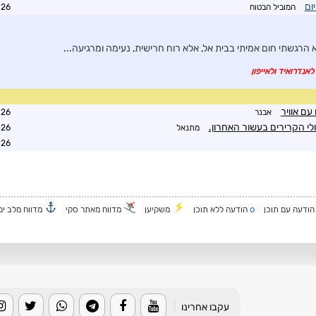
ום
המוביל הבטוח
3:56
 הרגשתי חום אמיתי בבית אל, אלא רוח חרישית, נעימה ומרגיעה...
לאנדרואיד ולאייפון
עם אוויר
אבנר
8:51
לי הקרירים בעשור האחרון.
מתנאל
3:26
3:38
o
ודעה עם תוכן
הודעה ללא תוכן
משקיען
מדווח מאתר סקי
מדווח מלב ים
עקבו אחרינו
|