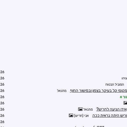
0:01
יהו
3:12
המוביל הבטוח
6:57
קומי קל בעיקר בצפון ובמישור החוף
מתנאל
7:16
וך א
7:23
7:42
אידו הגיעה לחריש?
מתנאל
9:13
ריש היתה נראית ככה
אבי (חריש)
9:50
9:56