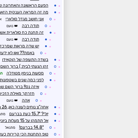
●
הפעם הראשונה והאחרונה ש
☼
●
מה זה המראה הענקית הזא
☼
o
אני חושב מגדל סולארי
א
☼
o
תודה רבה
נועם
☼
●
זה תחנת כח סולארית אשל
☼
●
תודה רבה
נועם
☼
●
יש שדה מראות שמרכז 
☼
o
באמת?? ואוו לא ידעת
☼
●
בשדה התעופה של הוקאידו
☼
o
זהו הגעתי לבית:) ברוך השם
☼
o
מסעות בנימין מטודלה
חנ
☼
●
לפני כמה שנים בשטפונות ב
☼
o
איזה נס!! ברוך השם שה
☼
o
חזרתך מאילת הזכירה
☼
o
אהה
נועם
☼
●
אחה"צ נוחים לעונה כאן, 26 מעלות עם רוחות חזקות שמנשבות
☼
●
יולי? 15.7° כעת בברעם
מתנ
☼
●
אל תתמהו על 15 מעלות ביוני, אנו ראינוה ביולי. 15.2° כעת בברעם.
☼
o
14.8° בברעם!
מתנאל
☼
o
טופ התחנות הכי קרירות כעת
☼