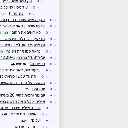
●
רק השתמשתי בפקודות פ
☼
o
עוד ניסיון לא כל כ
☼
●
גם יפה :)
אבי 
☼
o
הקלה משמעותית בחום,בעיק
☼
o
ביי ביי אילת עוד אתגעגע אליך
☼
o
לא רואים את החום
חנוך א
☼
●
חדי עין יכולים להבחין שיש ב
☼
o
עין אשקף סמוך לאבן ספיר בי
☼
o
נראה כמו מרק אפונה
חנ
☼
●
יולי? 14.8° בחרמון ב-12:30 בצהריים!
☼
o
סופת חול
נועם
☼
●
עלעול חול, רואה את זה כל
☼
o
חח עד עכשיו קראתי לז
☼
o
מצטער על התמונה המטושט
☼
●
יום נעים
גל
☼
●
יום נוח יחסית לקיץ, 28 מעלות על 55% לחות כעת
☼
o
איילים אוכלים את הדשא בכי
☼
o
יעלים. איילים יש בכרמל ובג
☼
o
אופס.. חח תודה
נוע
☼
●
יעלים*
אבנר
☼
o
תודה
נועם
☼