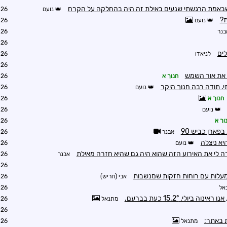
באמת הרגשתי שנעים באילת זה היה בהחלקה על הקרח
נועם
5:12
ת?
נועם
5:38
בנר
5:42
6:27
ים
לניאדו
6:22
6:27
את אור השמש
חנוך א
6:28
י. תודה רבה חנוך היקר
נועם
6:50
חנוך א
6:30
נועם
7:17
וך א
7:37
פארן כביש 90
אבנר
7:47
יא ניצלה
נועם
7:48
 לי את האירוע הזה שהוא היה גם שהיא חזרה מאילת
אבנר
7:49
7:57
אבי (חריש)
9:03
אל
2:44
מתנאל
2:59
3:23
 באתר:
מתנאל
3:04