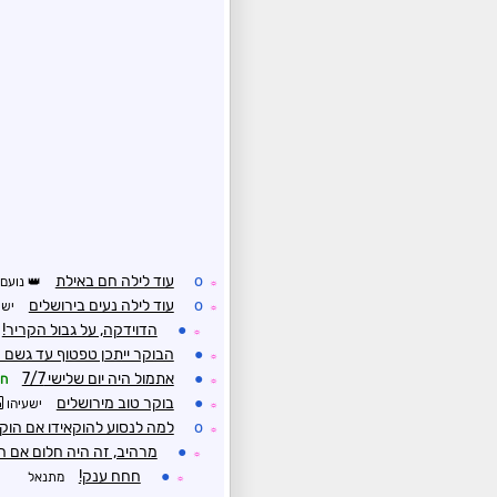
o
עוד לילה חם באילת
נועם
☼
o
עוד לילה נעים בירושלים
ישע
☼
●
הדוידקה, על גבול הקריר!
☼
●
הבוקר ייתכן טפטוף עד גשם מ
☼
●
אתמול היה יום שלישי 7/7
חנ
☼
●
בוקר טוב מירושלים
ישעיהו
☼
o
למה לנסוע להוקאידו אם הוק
☼
●
מרהיב, זה היה חלום אם ח
☼
●
חחח ענק!
מתנאל
☼