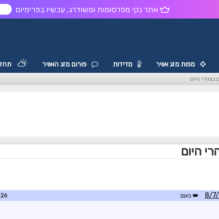
אתר נקי מפרסומות ומשודרג, עכשיו בפרימיום
ש
מפות מזג אוויר
מדידות
פורום מזג האוויר
תחזי
 בצהרי היום
רי היום
נועם
0:01