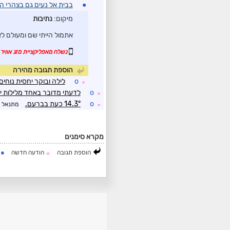
●
בבית אל נעים גם בצהרי הי
מיקום:
נתיבות
אתמול הייתי שם ומעולם לא
נשלח מאפליקציית מזג אוויר 
הוספת תגובה מהירה
o
לילה ובוקר יחסית נוחים 
☼
o
לדעתי מדובר באחד מלילות יו
☼
o
14.3° כעת בברעם.
מתנאל
☼
מקרא סימנים
●
הוספת תגובה
הודעה חדשה
ה
☼