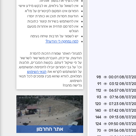
אין להציף או למשוך אותיות
אין לשאול על גילאים, או לבקש מידע אישי
הפורום אינו המקום לקיטורים על מז"א
הודעות חסרות תוכן או כותרת יוסרו
אין להשתמש בשירות קיצור כתובות
אין לפרסם תחזית או אזהרות מטעם
הגולש
יש לשמור על תרבות שיחה נעימה
למה נמחקה לי הודעה?
למנהלי האתר שמורה הזכות להסרת
הודעות, עריכתן, העברתן משרשור לשרשור
על פי שיקול דעתם. בקשת הסברים, תלונות
וכו' על גבי הפורום יובילו לחסימת המשתמש.
על המשתמש לקרוא את
תנאי השימוש
המלאים, לוודא שהוא מבין ומסכים לכל תנאי
98
08/07/2026 0
השימוש.
91
08/07/2026 0
גלישה מהנה!
112
08/07/2026 0
93
08/07/2026 0
120
08/07/2026 0
140
08/07/2026 0
144
08/07/2026 0
124
08/07/2026 0
אתר החרמון
70
08/07/2026 0