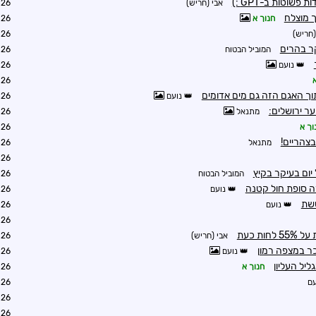
שוטות ב-GPT :)
אבי (חריש)
0:54
ך מוצלח
חנוך א
0:55
(חריש)
1:39
ר בהרים
המוביל הבטוח
1:07
נועם
1:59
2:53
תוך האגם הזה גם מים אדומים
נועם
2:58
ער ירושלים:
מתנאל
3:02
וך א
5:28
מתנאל
3:02
3:29
 יום בעיקר בקיץ
המוביל הבטוח
1:47
ה סופת חול קטנה
נועם
2:44
שת
נועם
3:30
3:43
אבי (חריש)
4:17
כר במצפה רמון
נועם
5:03
ליל העליון
חנוך א
5:27
ם
5:37
5:37
5:40