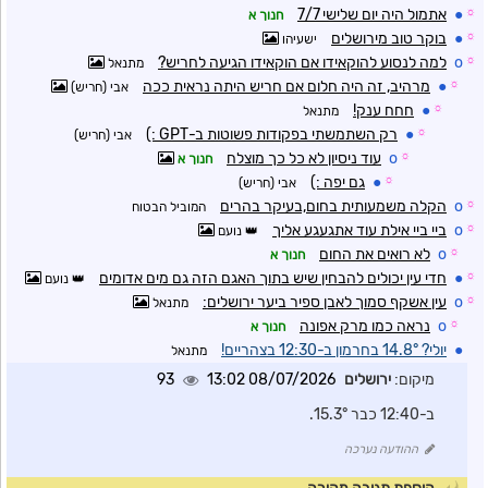
☼
●
אתמול היה יום שלישי 7/7
חנוך א
☼
●
בוקר טוב מירושלים
ישעיהו
☼
o
למה לנסוע להוקאידו אם הוקאידו הגיעה לחריש?
מתנאל
☼
●
מרהיב, זה היה חלום אם חריש היתה נראית ככה
אבי (חריש)
☼
●
חחח ענק!
מתנאל
☼
●
רק השתמשתי בפקודות פשוטות ב-GPT :)
אבי (חריש)
☼
o
עוד ניסיון לא כל כך מוצלח
חנוך א
☼
●
גם יפה :)
אבי (חריש)
☼
o
הקלה משמעותית בחום,בעיקר בהרים
המוביל הבטוח
☼
o
ביי ביי אילת עוד אתגעגע אליך
נועם
☼
o
לא רואים את החום
חנוך א
☼
●
חדי עין יכולים להבחין שיש בתוך האגם הזה גם מים אדומים
נועם
☼
o
עין אשקף סמוך לאבן ספיר ביער ירושלים:
מתנאל
☼
o
נראה כמו מרק אפונה
חנוך א
●
יולי? 14.8° בחרמון ב-12:30 בצהריים!
מתנאל
מיקום:
ירושלים
08/07/2026 13:02
93
ב-12:40 כבר 15.3°.
ההודעה נערכה