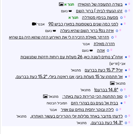
☼
●
בשדה התעופה של הוקאידו
חנוך א
☼
o
זהו הגעתי לבית:) ברוך השם
נועם
☼
o
מסעות בנימין מטודלה
חנוך א
☼
●
לפני כמה שנים בשטפונות בפארן כביש 90
אבנר
☼
o
איזה נס!! ברוך השם שהיא ניצלה
נועם
☼
o
חזרתך מאילת הזכירה לי את האירוע הזה שהוא היה גם שהיא
חזרה מאילת
אבנר
☼
o
אהה
נועם
☼
●
אחה"צ נוחים לעונה כאן, 26 מעלות עם רוחות חזקות שמנשבות
אבי (חריש)
☼
●
יולי? 15.7° כעת בברעם
מתנאל
☼
●
אל תתמהו על 15 מעלות ביוני, אנו ראינוה ביולי. 15.2° כעת בברעם.
מתנאל
☼
o
14.8° בברעם!
מתנאל
☼
o
טופ התחנות הכי קרירות כעת באתר:
מתנאל
☼
●
בבית אל נעים גם בצהרי היום
המוביל הבטוח
☼
o
לילה ובוקר יחסית נוחים עם אוויר
אבנר
☼
o
לדעתי מדובר באחד מלילות יולי הקרירים בעשור האחרון.
מתנאל
☼
o
14.3° כעת בברעם.
מתנאל