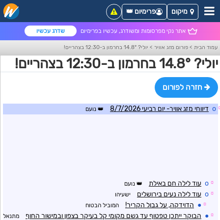
מיקום
פרימיום 👑
אתר נקי מפרסומות ומשודרג, עכשיו בפרימיום
שדרג עכשיו
עמוד הבית
>
פורום מזג אוויר
>
יולי? 14.8° בחרמון ב-12:30 בצהריים!
יולי? 14.8° בחרמון ב-12:30 בצהריים!
חזרה לפורום
o
דיווחי מזג אוויר- יום רביעי 8/7/2026
נועם
☼
o
עוד לילה חם באילת
נועם
☼
o
עוד לילה נעים בירושלים
ישעיהו
☼
●
הדוידקה, על גבול הקריר!
המוביל הבטוח
☼
●
הבוקר ייתכן טפטוף עד גשם מקומי קל בעיקר בצפון ובמישור החוף
מתנאל