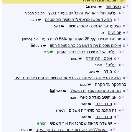
הוספת תגובה מהירה
☼
o
סופת חול
נועם
☼
●
עלעול חול, רואה את זה כל יום בעיקר בקיץ
המוביל הבטוח
☼
o
חח עד עכשיו קראתי לזה סופת חול קטנה
נועם
☼
o
מצטער על התמונה המטושטשת
נועם
☼
●
יום נעים
גל
☼
●
יום נוח יחסית לקיץ, 28 מעלות על 55% לחות כעת
אבי (חריש)
☼
o
איילים אוכלים את הדשא בכיכר במצפה רמון
נועם
☼
o
יעלים. איילים יש בכרמל ובגליל העליון
חנוך א
☼
o
אופס.. חח תודה
נועם
☼
●
יעלים*
אבנר
☼
o
תודה
נועם
☼
●
הפעם הראשונה והאחרונה שבאמת הרגשתי שנעים באילת זה היה
בהחלקה על הקרח
נועם
☼
●
מה זה המראה הענקית הזאת?
נועם
☼
o
אני חושב מגדל סולארי
אבנר
☼
o
תודה רבה
נועם
☼
●
זה תחנת כח סולארית אשלים
לניאדו
☼
●
תודה רבה
נועם
☼
●
יש שדה מראות שמרכז את אור השמש
חנוך א
☼
o
באמת?? ואוו לא ידעתי. תודה רבה חנוך היקר
נועם