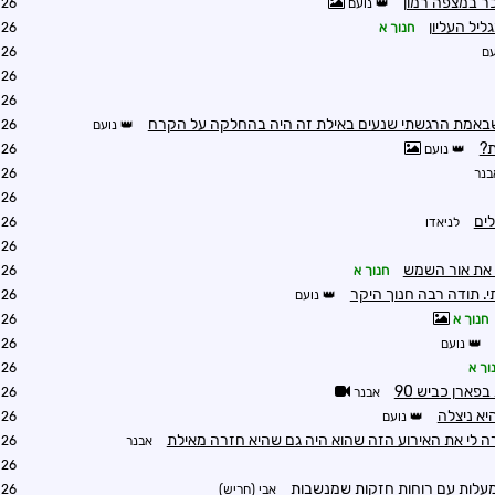
כר במצפה רמון
נועם
5:03
ליל העליון
חנוך א
5:27
ם
5:37
5:37
5:40
באמת הרגשתי שנעים באילת זה היה בהחלקה על הקרח
נועם
5:12
ת?
נועם
5:38
בנר
5:42
6:27
ים
לניאדו
6:22
6:27
את אור השמש
חנוך א
6:28
י. תודה רבה חנוך היקר
נועם
6:50
חנוך א
6:30
נועם
7:17
וך א
7:37
פארן כביש 90
אבנר
7:47
יא ניצלה
נועם
7:48
 לי את האירוע הזה שהוא היה גם שהיא חזרה מאילת
אבנר
7:49
7:57
אבי (חריש)
9:03