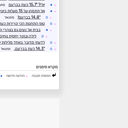
●
יולי? 15.7° כעת בברעם
מתנ
☼
●
אל תתמהו על 15 מעלות ביוני, אנו ראינוה ביולי. 15.2° כעת בברעם.
☼
o
14.8° בברעם!
מתנאל
☼
o
טופ התחנות הכי קרירות כעת
☼
●
בבית אל נעים גם בצהרי הי
☼
o
לילה ובוקר יחסית נוחים 
☼
o
לדעתי מדובר באחד מלילות יו
☼
o
14.3° כעת בברעם.
מתנאל
☼
מקרא סימנים
●
הוספת תגובה
הודעה חדשה
ה
☼