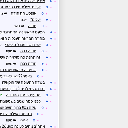
o
איילים אוכלים את הדשא בכי
☼
o
יעלים. איילים יש בכרמל ובג
☼
o
אופס.. חח תודה
נוע
☼
●
יעלים*
אבנר
☼
o
תודה
נועם
☼
●
הפעם הראשונה והאחרונה ש
☼
●
מה זה המראה הענקית הזא
☼
o
אני חושב מגדל סולארי
א
☼
o
תודה רבה
נועם
☼
●
זה תחנת כח סולארית אשל
☼
●
תודה רבה
נועם
☼
●
יש שדה מראות שמרכז 
☼
o
באמת?? ואוו לא ידעת
☼
●
בשדה התעופה של הוקאידו
☼
o
זהו הגעתי לבית:) ברוך השם
☼
o
מסעות בנימין מטודלה
חנ
☼
●
לפני כמה שנים בשטפונות ב
☼
o
איזה נס!! ברוך השם שה
☼
o
חזרתך מאילת הזכירה
☼
o
אהה
נועם
☼
●
אחה"צ נוחים לעונה כאן, 26 מעלות עם רוחות חזקות שמנשבות
☼