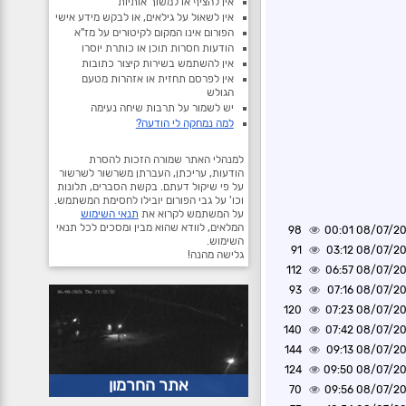
אין להציף או למשוך אותיות
אין לשאול על גילאים, או לבקש מידע אישי
הפורום אינו המקום לקיטורים על מז"א
הודעות חסרות תוכן או כותרת יוסרו
אין להשתמש בשירות קיצור כתובות
אין לפרסם תחזית או אזהרות מטעם
הגולש
יש לשמור על תרבות שיחה נעימה
למה נמחקה לי הודעה?
למנהלי האתר שמורה הזכות להסרת
הודעות, עריכתן, העברתן משרשור לשרשור
על פי שיקול דעתם. בקשת הסברים, תלונות
וכו' על גבי הפורום יובילו לחסימת המשתמש.
על המשתמש לקרוא את
תנאי השימוש
המלאים, לוודא שהוא מבין ומסכים לכל תנאי
98
08/07/2026 0
השימוש.
91
08/07/2026 0
גלישה מהנה!
112
08/07/2026 0
93
08/07/2026 0
120
08/07/2026 0
140
08/07/2026 0
144
08/07/2026 0
124
08/07/2026 0
אתר החרמון
70
08/07/2026 0