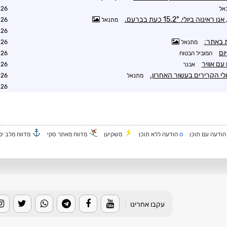
אל
2:44
מתנאל
2:59
3:23
 באתר:
מתנאל
3:04
ום
המוביל הבטוח
3:56
עם אוויר
אבנר
8:51
לי הקרירים בעשור האחרון.
מתנאל
3:26
3:38
o
ודעה עם תוכן
הודעה ללא תוכן
משקיען
מדווח מאתר סקי
מדווח מלב ים
עקבו אחרינו
|