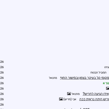
0:01
יהו
3:12
המוביל הבטוח
6:57
קומי קל בעיקר בצפון ובמישור החוף
מתנאל
7:16
וך א
7:23
7:42
אידו הגיעה לחריש?
מתנאל
9:13
ריש היתה נראית ככה
אבי (חריש)
9:50
9:56