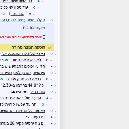
●
רק השתמשתי בפקודות פ
☼
o
עוד ניסיון לא כל כ
☼
●
גם יפה :)
אבי 
☼
o
הקלה משמעותית בחום,בעיק
מיקום:
נתיבות
נשלח מאפליקציית מזג אוויר לאנ
הוספת תגובה מהירה
o
ביי ביי אילת עוד אתגעגע אליך
☼
o
לא רואים את החום
חנוך א
☼
●
חדי עין יכולים להבחין שיש ב
☼
o
עין אשקף סמוך לאבן ספיר בי
☼
o
נראה כמו מרק אפונה
חנ
☼
●
יולי? 14.8° בחרמון ב-12:30 בצהריים!
☼
o
סופת חול
נועם
☼
●
עלעול חול, רואה את זה כל
☼
o
חח עד עכשיו קראתי לז
☼
o
מצטער על התמונה המטושט
☼
●
יום נעים
גל
☼
●
יום נוח יחסית לקיץ, 28 מעלות על 55% לחות כעת
☼