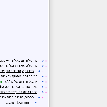
o
עוד לילה חם באילת
נועם
☼
o
עוד לילה נעים בירושלים
ישע
☼
●
הדוידקה, על גבול הקריר!
☼
●
הבוקר ייתכן טפטוף עד גשם מ
☼
●
אתמול היה יום שלישי 7/7
חנ
☼
●
בוקר טוב מירושלים
ישעיהו
☼
o
למה לנסוע להוקאידו אם הוק
☼
●
מרהיב, זה היה חלום אם ח
☼
●
חחח ענק!
מתנאל
☼