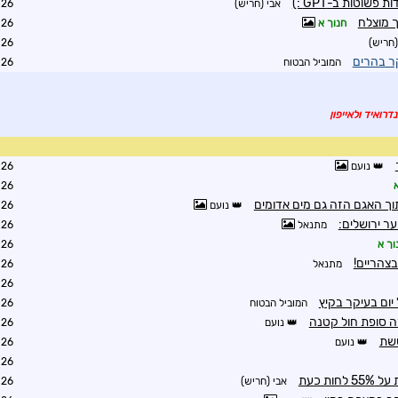
שוטות ב-GPT :)
אבי (חריש)
0:54
ך מוצלח
חנוך א
0:55
(חריש)
1:39
ר בהרים
המוביל הבטוח
1:07
דרואיד ולאייפון
נועם
1:59
2:53
תוך האגם הזה גם מים אדומים
נועם
2:58
ער ירושלים:
מתנאל
3:02
וך א
5:28
מתנאל
3:02
3:29
 יום בעיקר בקיץ
המוביל הבטוח
1:47
ה סופת חול קטנה
נועם
2:44
שת
נועם
3:30
3:43
אבי (חריש)
4:17