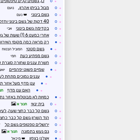
o
כן, גשמים קלים טיפטופים ברצף מ0
☼
o
מבול בביתן אהרון.
נועם
☼
o
גשם בינוני
נעם
☼
o
40 דקות של גשם בינוני וחזק. עכשיו חזר לגשם קל
☼
o
בקדימה גשם בינוני
אבי
☼
o
אחרי כמעט 6 (!) שעות של גשם כמעט רצוף (בעיקר גשם קל) הפסיק הגשם
☼
●
רק מראה כמה מקומי האירוע
☼
●
גשם סטטי
המוביל הבטוח
☼
o
גשם מפתיע כעת
חמי
☼
o
חשרת עננים שחורה סוגרת על
☼
●
שמיים פשוט יפהפיים
יואב
☼
●
עננים נמוכים מתחת לע
☼
●
ענן מדף מעל אזור ת
☼
●
האם ענן מדף
חנ
☼
●
כמויות לא מבוטלות באזור נת
☼
o
בית ינאי
חנוך א
☼
o
גשם קל כבר כחצי שעה, לעיתי
☼
o
הוד השרון גשם קל כבר כחצ
☼
o
ירושלים טפטופים גשם קל
ד
☼
o
גם געש בתמונה
חנוך א
☼
●
אצלנו בצפון
מיכאל
☼