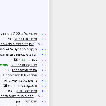
o
גשם אנגלי מ 7:00 בהרדוף.
☼
o
גשם חזק בכרכור
לב
☼
o
אכן, אזור כרכור עד 4 ממ מחצות
☼
●
בעקבות הטפטוף של 24 השעות האחרונות
☼
●
יום רביעי מסתמן כיום קר וגש
☼
o
לעונה
חנוך א
☼
o
פגז קומפוט ברכסים
חנוך א
☼
●
אני לא מצליח להבין
יונתן
☼
o
הרדוף- 0.8 מ"מ ליממה. 8.7 מ"מ למערכת. 48.7 מ"מ לעונה.
☼
●
נד מים מול בית ינאי. ניראה
☼
o
גן סאקר, כעת:
מתנאל
☼
●
גשם בינוני-חזק
יונתן
☼
o
מדהים בועת נתניה חזרה
☼
●
גשם רציף
יונתן
☼