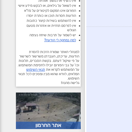
אין להציף או למשוך אותיות
אין לשאול על גילאים, או לבקש מידע אישי
הפורום אינו המקום לקיטורים על מז"א
הודעות חסרות תוכן או כותרת יוסרו
אין להשתמש בשירות קיצור כתובות
אין לפרסם תחזית או אזהרות מטעם
הגולש
יש לשמור על תרבות שיחה נעימה
למה נמחקה לי הודעה?
למנהלי האתר שמורה הזכות להסרת
הודעות, עריכתן, העברתן משרשור לשרשור
על פי שיקול דעתם. בקשת הסברים, תלונות
וכו' על גבי הפורום יובילו לחסימת המשתמש.
על המשתמש לקרוא את
תנאי השימוש
המלאים, לוודא שהוא מבין ומסכים לכל תנאי
השימוש.
גלישה מהנה!
אתר החרמון