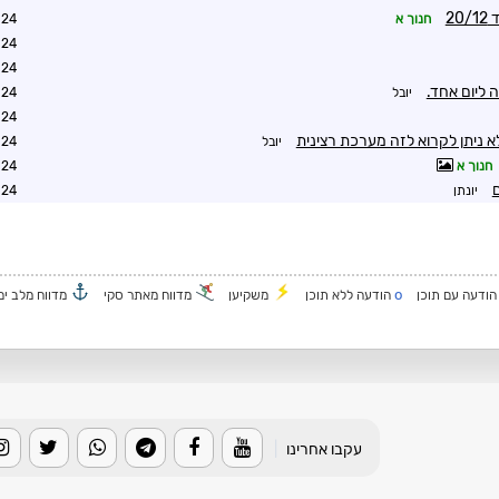
2
חנוך א
8:53
0:42
0:33
 ליום אחד.
יובל
1:54
2:39
 ולא ניתן לקרוא לזה מערכת רצינית
יובל
2:45
חנוך א
3:32
ם
יונתן
8:21
o
ודעה עם תוכן
הודעה ללא תוכן
משקיען
מדווח מאתר סקי
מדווח מלב ים
עקבו אחרינו
|