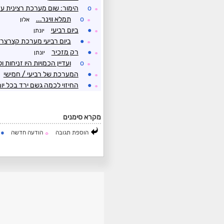
o
הימור: שום מערכת רצינית עד 0/12
☼
o
תמלא ווינר...
אלון
☼
●
ביום רביעי
יונתן
☼
●
ביום רביעי מערכת קצרצרה
☼
●
רק מזכיר
יונתן
☼
o
ועדיין הכמויות היו זניחות
☼
●
המערכת של רביעי / חמישי
☼
●
החיזוי לכמה גשם ירד בכל יו
☼
מקרא סימנים
●
הוספת תגובה
הודעה חדשה
ה
☼