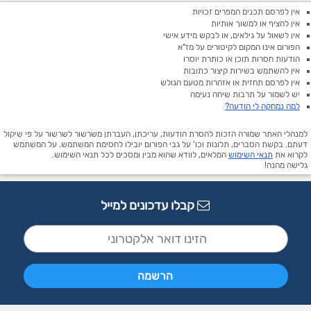
אין לפרסם תכנים המפרים זכויות
אין להציף או למשוך אותיות
אין לשאול על גילאים, או לבקש מידע אישי
הפורום אינו המקום לקיטורים על מז"א
הודעות חסרות תוכן או כותרת יוסרו
אין להשתמש בשירות קיצור כתובות
אין לפרסם תחזית או אזהרות מטעם הגולש
יש לשמור על תרבות שיחה נעימה
למה נמחקה לי הודעה?
למנהלי האתר שמורה הזכות להסרת הודעות, עריכתן, העברתן משרשור לשרשור על פי שיקול
דעתם. בקשת הסברים, תלונות וכו' על גבי הפורום יובילו לחסימת המשתמש. על המשתמש
לקרוא את
תנאי השימוש
המלאים, לוודא שהוא מבין ומסכים לכל תנאי השימוש.
גלישה מהנה!
קבלו עדכונים למייל