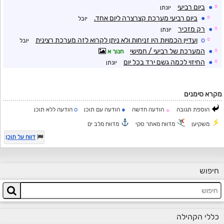
☼
●
ביום רביעי
יונתן
☼
●
ביום רביעי מערכת קצרצרה ליום אחד.
יובל
☼
●
רק מזכיר
יונתן
☼
o
ועדיין הכמויות היו זניחות ולא ניתן לקרוא לזה מערכת רצינית
יובל
☼
●
המערכת של רביעי / חמישי
חנוך א
☼
●
החיזוי לכמה גשם ירד בכל יום
יונתן
מקרא סימנים
o
●
הוספת תגובה
הודעה חדשה
הודעה עם תוכן
הודעה ללא תוכן
☼
משקיען
מדווח מאתר סקי
מדווח מלב ים
דווח על תוכן
חיפוש
כללי הקהילה