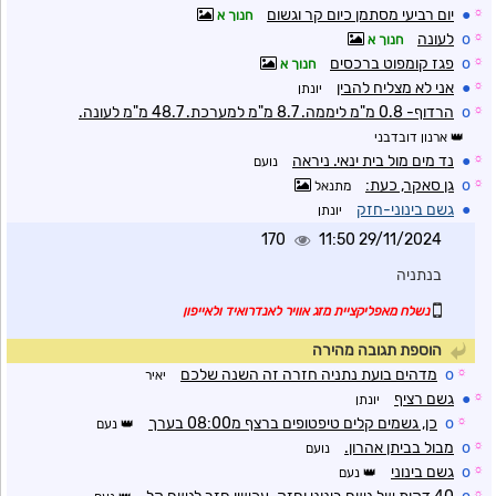
☼
●
יום רביעי מסתמן כיום קר וגשום
חנוך א
☼
o
לעונה
חנוך א
☼
o
פגז קומפוט ברכסים
חנוך א
☼
●
אני לא מצליח להבין
יונתן
☼
o
הרדוף- 0.8 מ"מ ליממה. 8.7 מ"מ למערכת. 48.7 מ"מ לעונה.
ארנון דובדבני
☼
●
נד מים מול בית ינאי. ניראה
נועם
☼
o
גן סאקר, כעת:
מתנאל
●
גשם בינוני-חזק
יונתן
170
29/11/2024 11:50
בנתניה
נשלח מאפליקציית מזג אוויר לאנדרואיד ולאייפון
הוספת תגובה מהירה
☼
o
מדהים בועת נתניה חזרה זה השנה שלכם
יאיר
☼
●
גשם רציף
יונתן
☼
o
כן, גשמים קלים טיפטופים ברצף מ08:00 בערך
נעם
☼
o
מבול בביתן אהרון.
נועם
☼
o
גשם בינוני
נעם
☼