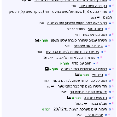
o
40 דקות של גשם בינוני וחזק. עכשיו חזר לגשם קל
נעם
☼
o
בקדימה גשם בינוני
אבי
☼
o
אחרי כמעט 6 (!) שעות של גשם כמעט רצוף (בעיקר גשם קל) הפסיק
הגשם
נעם
☼
●
רק מראה כמה מקומי האירוע היה בנתניה
אבי
☼
●
גשם סטטי
המוביל הבטוח
☼
o
גשם מפתיע כעת
חמי
☼
o
חשרת עננים שחורה סוגרת עלינו מצפון
חנוך א
☼
●
שמיים פשוט יפהפיים
יואב
☼
●
עננים נמוכים מתחת לעננים הגבוהים
יואב
☼
●
ענן מדף מעל אזור תל אביב
יואב
☼
●
האם ענן מדף
חנוך א
☼
●
כמויות לא מבוטלות באזור נתניה
חנוך א
☼
o
בית ינאי
חנוך א
☼
o
גשם קל כבר כחצי שעה, לעיתים בינוני
איתן
☼
o
הוד השרון גשם קל כבר כחצי שעה
פז
☼
o
ירושלים טפטופים גשם קל
דובי
☼
o
גם געש בתמונה
חנוך א
☼
●
אצלנו בצפון
מיכאל
☼
o
הימור: שום מערכת רצינית עד 20/12
חנוך א
☼
o
תמלא ווינר...
אלון