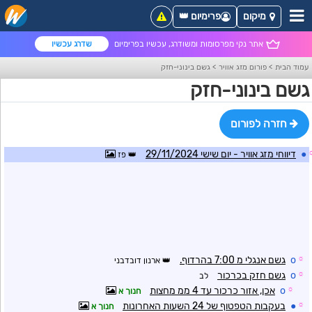
מיקום
פרימיום 👑
אתר נקי מפרסומות ומשודרג, עכשיו בפרימיום
שדרג עכשיו
עמוד הבית
>
פורום מזג אוויר
>
גשם בינוני-חזק
גשם בינוני-חזק
חזרה לפורום
●
דיווחי מזג אוויר - יום שישי 29/11/2024
פז
☼
o
גשם אנגלי מ 7:00 בהרדוף.
ארנון דובדבני
☼
o
גשם חזק בכרכור
לב
☼
o
אכן, אזור כרכור עד 4 ממ מחצות
חנוך א
☼
●
בעקבות הטפטוף של 24 השעות האחרונות
חנוך א