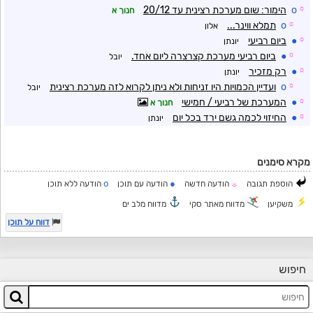
☼
o
הימור: שום מערכת רצינית עד 20/12
חנוך א
☼
o
תמלא ווינר...
אלון
☼
●
ביום רביעי
יונתן
☼
●
ביום רביעי מערכת קצרצרה ליום אחד.
יובל
☼
●
רק מזכיר
יונתן
☼
o
ועדיין הכמויות היו זניחות ולא ניתן לקרוא לזה מערכת רצינית
יובל
☼
●
המערכת של רביעי / חמישי
חנוך א
☼
●
החיזוי לכמה גשם ירד בכל יום
יונתן
מקרא סימנים
o
●
הוספת תגובה
הודעה חדשה
הודעה עם תוכן
הודעה ללא תוכן
☼
משקיען
מדווח מאתר סקי
מדווח מלב ים
דווח על תוכן
חיפוש