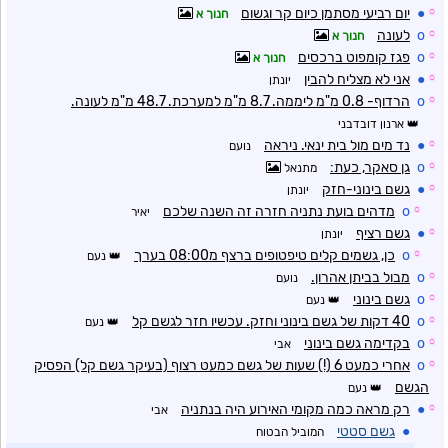
☼
●
יום רביעי מסתמן כיום קר וגשום
חנוך א
☼
o
לעונה
חנוך א
☼
o
פגז קומפוט ברכסים
חנוך א
☼
●
אני לא מצליח להבין
יונתן
☼
o
הרדוף- 0.8 מ"מ ליממה. 8.7 מ"מ למערכת. 48.7 מ"מ לעונה.
ארנון דובדבני
☼
●
נד מים מול בית ינאי. ניראה
נועם
☼
o
גן סאקר, כעת:
מתנאל
☼
●
גשם בינוני-חזק
יונתן
☼
o
מדהים בועת נתניה חזרה זה השנה שלכם
יאיר
☼
●
גשם רציף
יונתן
☼
o
כן, גשמים קלים טיפטופים ברצף מ08:00 בערך
נעם
☼
o
מבול בביתן אהרון.
נועם
☼
o
גשם בינוני
נעם
☼
o
40 דקות של גשם בינוני וחזק. עכשיו חזר לגשם קל
נעם
☼
o
בקדימה גשם בינוני
אבי
☼
o
אחרי כמעט 6 (!) שעות של גשם כמעט רצוף (בעיקר גשם קל) הפסיק
הגשם
נעם
☼
●
רק מראה כמה מקומי האירוע היה בנתניה
אבי
●
גשם סטטי
המוביל הבטוח