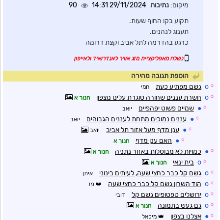
מיקום:
נתיבות
29/11/2024 14:31
90
תקוע בקו החוף שעות.
תענוג לנהנים.
כרגע בהדרמה לתל אביב וקצת דרומה
נשלח מאפליקציית מזג אוויר לאנדרואיד ולאייפון
הוספת תגובה מהירה
☼
o
גשם מפתיע כעת
חמי
☼
o
חשרת עננים שחורה סוגרת עלינו מצפון
חנוך א
☼
●
שמיים פשוט יפהפיים
יואב
☼
●
עננים נמוכים מתחת לעננים הגבוהים
יואב
☼
●
ענן מדף מעל אזור תל אביב
יואב
☼
●
האם ענן מדף
חנוך א
☼
●
כמויות לא מבוטלות באזור נתניה
חנוך א
☼
o
בית ינאי
חנוך א
☼
o
גשם קל כבר כחצי שעה, לעיתים בינוני
איתן
☼
o
הוד השרון גשם קל כבר כחצי שעה
פז
☼
o
ירושלים טפטופים גשם קל
דובי
☼
o
גם געש בתמונה
חנוך א
☼
●
אצלנו בצפון
מיכאל