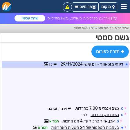
מיקום
פרימיום 👑
אתר נקי מפרסומות ומשודרג, עכשיו בפרימיום
שדרג עכשיו
עמוד הבית
>
פורום מזג אוויר
>
גשם סטטי
גשם סטטי
חזרה לפורום
●
דיווחי מזג אוויר - יום שישי 29/11/2024
פז
☼
o
גשם אנגלי מ 7:00 בהרדוף.
ארנון דובדבני
☼
o
גשם חזק בכרכור
לב
☼
o
אכן, אזור כרכור עד 4 ממ מחצות
חנוך א
☼
●
בעקבות הטפטוף של 24 השעות האחרונות
חנוך א