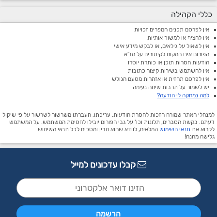
כללי הקהילה
אין לפרסם תכנים המפרים זכויות
אין להציף או למשוך אותיות
אין לשאול על גילאים, או לבקש מידע אישי
הפורום אינו המקום לקיטורים על מז"א
הודעות חסרות תוכן או כותרת יוסרו
אין להשתמש בשירות קיצור כתובות
אין לפרסם תחזית או אזהרות מטעם הגולש
יש לשמור על תרבות שיחה נעימה
למה נמחקה לי הודעה?
למנהלי האתר שמורה הזכות להסרת הודעות, עריכתן, העברתן משרשור לשרשור על פי שיקול
דעתם. בקשת הסברים, תלונות וכו' על גבי הפורום יובילו לחסימת המשתמש. על המשתמש
לקרוא את
תנאי השימוש
המלאים, לוודא שהוא מבין ומסכים לכל תנאי השימוש.
גלישה מהנה!
קבלו עדכונים למייל