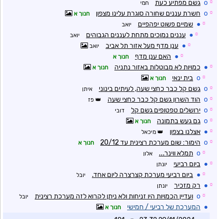
☼
o
גשם מפתיע כעת
חמי
☼
o
חשרת עננים שחורה סוגרת עלינו מצפון
חנוך א
☼
●
שמיים פשוט יפהפיים
יואב
☼
●
עננים נמוכים מתחת לעננים הגבוהים
יואב
☼
●
ענן מדף מעל אזור תל אביב
יואב
☼
●
האם ענן מדף
חנוך א
☼
●
כמויות לא מבוטלות באזור נתניה
חנוך א
☼
o
בית ינאי
חנוך א
☼
o
גשם קל כבר כחצי שעה, לעיתים בינוני
איתן
☼
o
הוד השרון גשם קל כבר כחצי שעה
פז
☼
o
ירושלים טפטופים גשם קל
דובי
☼
o
גם געש בתמונה
חנוך א
☼
●
אצלנו בצפון
מיכאל
☼
o
הימור: שום מערכת רצינית עד 20/12
חנוך א
☼
o
תמלא ווינר...
אלון
☼
●
ביום רביעי
יונתן
☼
●
ביום רביעי מערכת קצרצרה ליום אחד.
יובל
☼
●
רק מזכיר
יונתן
☼
o
ועדיין הכמויות היו זניחות ולא ניתן לקרוא לזה מערכת רצינית
יובל
●
המערכת של רביעי / חמישי
חנוך א