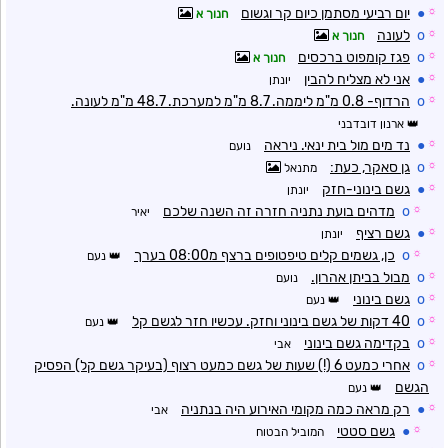
☼
●
יום רביעי מסתמן כיום קר וגשום
חנוך א
☼
o
לעונה
חנוך א
☼
o
פגז קומפוט ברכסים
חנוך א
☼
●
אני לא מצליח להבין
יונתן
☼
o
הרדוף- 0.8 מ"מ ליממה. 8.7 מ"מ למערכת. 48.7 מ"מ לעונה.
ארנון דובדבני
☼
●
נד מים מול בית ינאי. ניראה
נועם
☼
o
גן סאקר, כעת:
מתנאל
☼
●
גשם בינוני-חזק
יונתן
☼
o
מדהים בועת נתניה חזרה זה השנה שלכם
יאיר
☼
●
גשם רציף
יונתן
☼
o
כן, גשמים קלים טיפטופים ברצף מ08:00 בערך
נעם
☼
o
מבול בביתן אהרון.
נועם
☼
o
גשם בינוני
נעם
☼
o
40 דקות של גשם בינוני וחזק. עכשיו חזר לגשם קל
נעם
☼
o
בקדימה גשם בינוני
אבי
☼
o
אחרי כמעט 6 (!) שעות של גשם כמעט רצוף (בעיקר גשם קל) הפסיק
הגשם
נעם
☼
●
רק מראה כמה מקומי האירוע היה בנתניה
אבי
☼
●
גשם סטטי
המוביל הבטוח