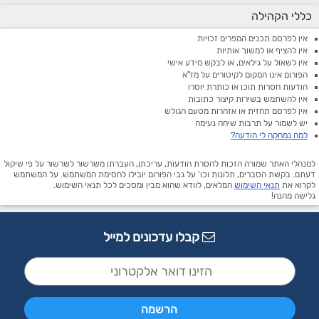
כללי הקהילה
אין לפרסם תכנים המפרים זכויות
אין להציף או למשוך אותיות
אין לשאול על גילאים, או לבקש מידע אישי
הפורום אינו המקום לקיטורים על מז"א
הודעות חסרות תוכן או כותרת יוסרו
אין להשתמש בשירות קיצור כתובות
אין לפרסם תחזית או אזהרות מטעם הגולש
יש לשמור על תרבות שיחה נעימה
למה נמחקה לי הודעה?
למנהלי האתר שמורה הזכות להסרת הודעות, עריכתן, העברתן משרשור לשרשור על פי שיקול
דעתם. בקשת הסברים, תלונות וכו' על גבי הפורום יובילו לחסימת המשתמש. על המשתמש
לקרוא את
תנאי השימוש
המלאים, לוודא שהוא מבין ומסכים לכל תנאי השימוש.
גלישה מהנה!
קבלו עדכונים למייל