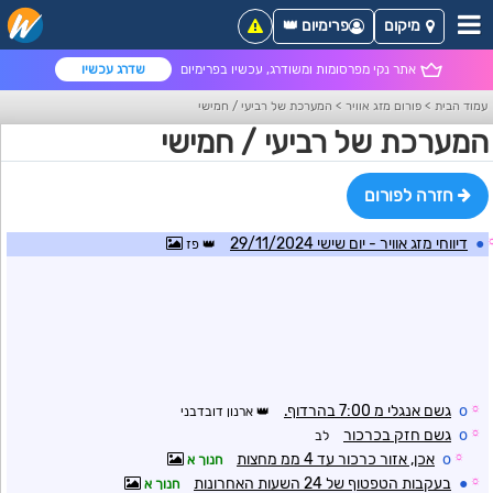
מיקום
פרימיום 👑
אתר נקי מפרסומות ומשודרג, עכשיו בפרימיום
שדרג עכשיו
עמוד הבית
>
פורום מזג אוויר
>
המערכת של רביעי / חמישי
המערכת של רביעי / חמישי
חזרה לפורום
●
דיווחי מזג אוויר - יום שישי 29/11/2024
פז
☼
o
גשם אנגלי מ 7:00 בהרדוף.
ארנון דובדבני
☼
o
גשם חזק בכרכור
לב
☼
o
אכן, אזור כרכור עד 4 ממ מחצות
חנוך א
☼
●
בעקבות הטפטוף של 24 השעות האחרונות
חנוך א