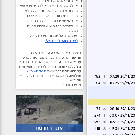
אין להציף או למשוך אותיות
אין לשאול על גילאים, או לבקש מידע אישי
הפורום אינו המקום לקיטורים על מז"א
הודעות חסרות תוכן או כותרת יוסרו
אין להשתמש בשירות קיצור כתובות
אין לפרסם תחזית או אזהרות מטעם
הגולש
יש לשמור על תרבות שיחה נעימה
למה נמחקה לי הודעה?
למנהלי האתר שמורה הזכות להסרת
הודעות, עריכתן, העברתן משרשור לשרשור
על פי שיקול דעתם. בקשת הסברים, תלונות
וכו' על גבי הפורום יובילו לחסימת המשתמש.
על המשתמש לקרוא את
תנאי השימוש
המלאים, לוודא שהוא מבין ומסכים לכל תנאי
152
29/11/2024 0
השימוש.
154
29/11/2024 0
גלישה מהנה!
174
29/11/2024 0
274
29/11/2024 0
382
29/11/2024 0
אתר החרמון
218
29/11/2024 0