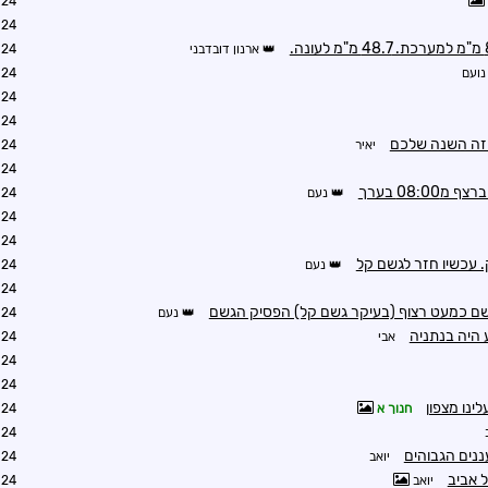
9:09
9:42
ארנון דובדבני
0:29
נועם
0:37
1:21
1:50
 זה השנה שלכם
יאיר
2:14
2:23
08:0 בערך
נעם
2:30
2:42
2:48
נעם
3:31
3:40
נעם
4:03
 היה בנתניה
אבי
4:13
4:31
4:21
ינו מצפון
חנוך א
4:22
4:58
ננים הגבוהים
יואב
5:02
ל אביב
יואב
5:09