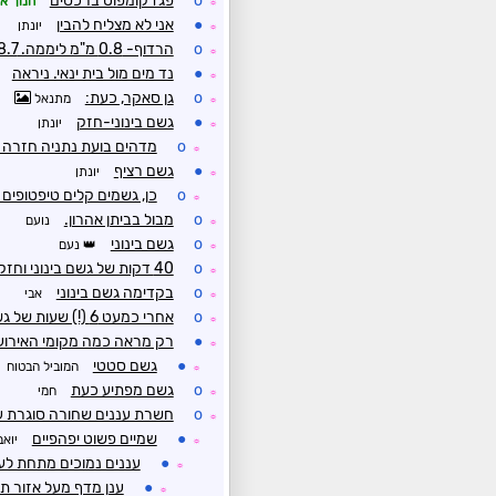
o
פגז קומפוט ברכסים
חנוך א
☼
●
אני לא מצליח להבין
יונתן
☼
o
הרדוף- 0.8 מ"מ ליממה. 8.7 מ"מ למערכת. 48.7 מ"מ לעונה.
☼
●
נד מים מול בית ינאי. ניראה
☼
o
גן סאקר, כעת:
מתנאל
☼
●
גשם בינוני-חזק
יונתן
☼
o
מדהים בועת נתניה חזרה
☼
●
גשם רציף
יונתן
☼
o
כן, גשמים קלים טיפטופים ברצף מ0
☼
o
מבול בביתן אהרון.
נועם
☼
o
גשם בינוני
נעם
☼
o
40 דקות של גשם בינוני וחזק. עכשיו חזר לגשם קל
☼
o
בקדימה גשם בינוני
אבי
☼
o
אחרי כמעט 6 (!) שעות של גשם כמעט רצוף (בעיקר גשם קל) הפסיק הגשם
☼
●
רק מראה כמה מקומי האירוע
☼
●
גשם סטטי
המוביל הבטוח
☼
o
גשם מפתיע כעת
חמי
☼
o
חשרת עננים שחורה סוגרת על
☼
●
שמיים פשוט יפהפיים
יואב
☼
●
עננים נמוכים מתחת לע
☼
●
ענן מדף מעל אזור ת
☼