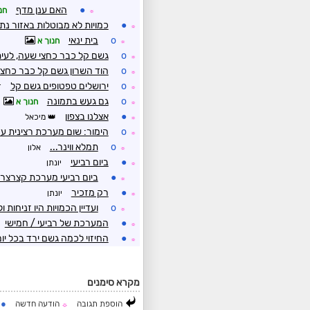
●
האם ענן מדף
חנ
☼
●
כמויות לא מבוטלות באזור נת
☼
o
בית ינאי
חנוך א
☼
o
גשם קל כבר כחצי שעה, לעיתי
☼
o
הוד השרון גשם קל כבר כחצ
☼
o
ירושלים טפטופים גשם קל
ד
☼
o
גם געש בתמונה
חנוך א
☼
●
אצלנו בצפון
מיכאל
☼
o
הימור: שום מערכת רצינית עד 0/12
☼
o
תמלא ווינר...
אלון
☼
●
ביום רביעי
יונתן
☼
●
ביום רביעי מערכת קצרצרה
☼
●
רק מזכיר
יונתן
☼
o
ועדיין הכמויות היו זניחות
☼
●
המערכת של רביעי / חמישי
☼
●
החיזוי לכמה גשם ירד בכל יו
☼
מקרא סימנים
●
הוספת תגובה
הודעה חדשה
ה
☼