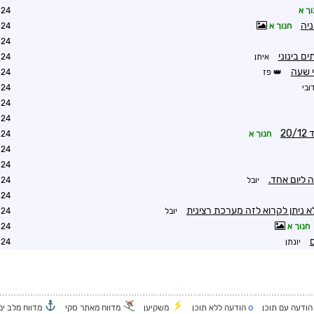
וך א
6:36
ניה
חנוך א
4:26
4:29
ם בינוני
איתן
4:28
י שעה
פז
4:45
ובי
4:49
6:38
7:22
2
חנוך א
8:53
0:42
0:33
 ליום אחד.
יובל
1:54
2:39
 ולא ניתן לקרוא לזה מערכת רצינית
יובל
2:45
חנוך א
3:32
ם
יונתן
8:21
o
ודעה עם תוכן
הודעה ללא תוכן
משקיען
מדווח מאתר סקי
מדווח מלב ים